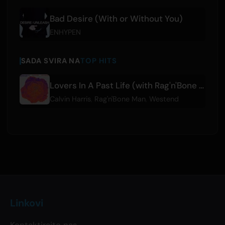
Bad Desire (With or Without You)
ENHYPEN
SADA SVIRA NA
TOP HITS
Lovers In A Past Life (with Rag'n'Bone Man) - Westend Remix
Calvin Harris
,
Rag'n'Bone Man
,
Westend
Linkovi