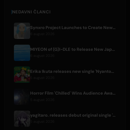
NEDAVNI ČLANCI
Synxro Project Launches to Create New IP from Fictional Anime Openings
6 august 2026
MIYEON of (G)I-DLE to Release New Japanese Digital Single 'RUN AWAY'
6 august 2026
Erika Ikuta releases new single 'Nyantokanyaruru' for children's book 'Fumikiri Neko'
5 august 2026
Horror Film 'Chilled' Wins Audience Award at Fantasia Festival
5 august 2026
yagitaro. releases debut original single 'Aria.' with Suda Keina
5 august 2026