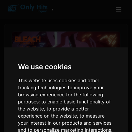
☰
▼
We use cookies
This website uses cookies and other
tracking technologies to improve your
browsing experience for the following
purposes:
to enable basic functionality of
PV za završni dio BLEACH-a
the website
,
to provide a better
otkriva 9Laninu završnu
experience on the website
,
to measure
temu 'Rasen'
your interest in our products and services
and to personalize marketing interactions
,