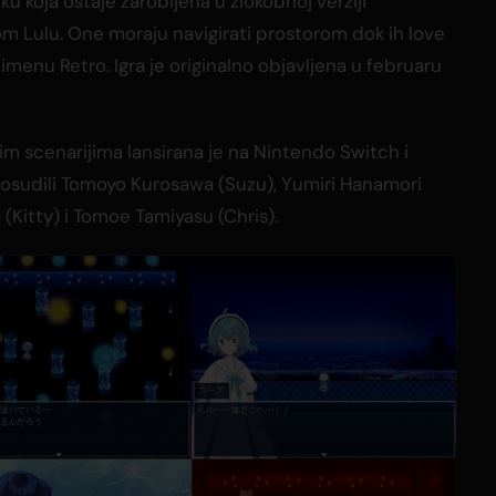
ku koja ostaje zarobljena u zlokobnoj verziji
om Lulu. One moraju navigirati prostorom dok ih love
menu Retro. Igra je originalno objavljena u februaru
vim scenarijima lansirana je na Nintendo Switch i
posudili Tomoyo Kurosawa (Suzu), Yumiri Hanamori
 (Kitty) i Tomoe Tamiyasu (Chris).