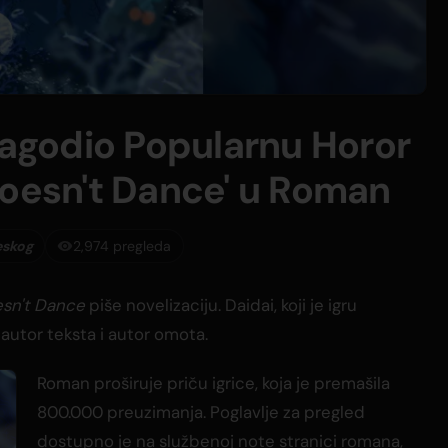
ilagodio Popularnu Horor
Doesn't Dance' u Roman
eskog
2,974 pregleda
sn't Dance
piše novelizaciju. Daidai, koji je igru
autor teksta i autor omota.
Roman proširuje priču igrice, koja je premašila
800.000 preuzimanja. Poglavlje za pregled
dostupno je na službenoj note stranici romana,