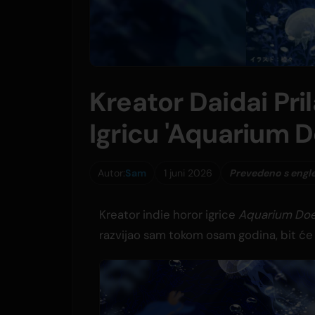
Kreator Daidai Pr
Igricu 'Aquarium 
Autor:
Sam
1 juni 2026
Prevedeno s engl
Kreator indie horor igrice
Aquarium Doe
razvijao sam tokom osam godina, bit će 