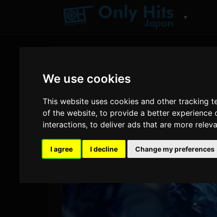
▼
We use cookies
This website uses cookies and other tracking 
of the website
,
to provide a better experience 
interactions
,
to deliver ads that are more relev
I agree
I decline
Change my preferences