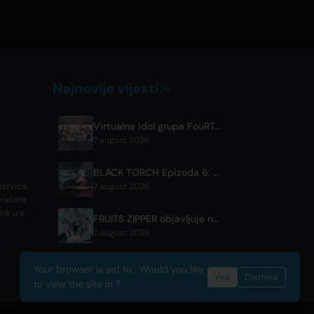
Najnovije vijesti
Virtualna idol grupa FouRTe Project debitira s albumom 'ALL IN' u produkciji m-flo-a ☆Taku Takahashi-ja
7 august 2026
BLACK TORCH Epizoda 6: Pregled i Detalji o Streamingu
estvica,
7 august 2026
oraćete
ink u e-
FRUITS ZIPPER objavljuje novu kolaborativnu pjesmu '1,2,3,FOOOOUR'
7 august 2026
Your browser is set to . Would you like
Yes
Dismiss
to view the site in ?