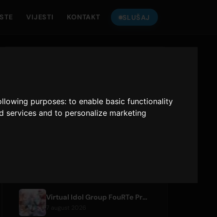
ISTE
VIJESTI
KONTAKT
SLUŠAJ
SLUŠAJ
ONLY HITS JAPAN
following purposes:
to enable basic functionality
Only Hits Japan
nd services and to personalize marketing
Sviraj
NEDAVNI ČLANCI
Virtual Idol Group FouRTe Project Debuts with 'ALL IN' Album Produced by m-flo's ☆Taku Takahashi
7 august 2026