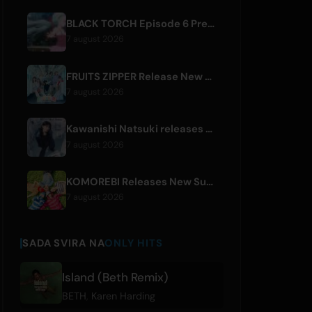
BLACK TORCH Episode 6 Preview and Streaming Details
7 august 2026
FRUITS ZIPPER Release New Collaboration Song '1,2,3,FOOOOUR'
7 august 2026
Kawanishi Natsuki releases digital single 'Sayonara wa Ichiban Kirei na Atashi de'
7 august 2026
KOMOREBI Releases New Summer Single 'Letsu Natsu'
7 august 2026
SADA SVIRA NA
ONLY HITS
Island (Beth Remix)
BETH
,
Karen Harding