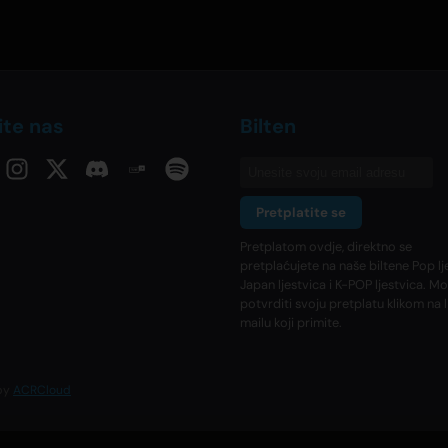
ite nas
Bilten
Pretplatite se
Pretplatom ovdje, direktno se
pretplaćujete na naše biltene Pop lj
Japan ljestvica i K-POP ljestvica. M
potvrditi svoju pretplatu klikom na l
mailu koji primite.
 by
ACRCloud