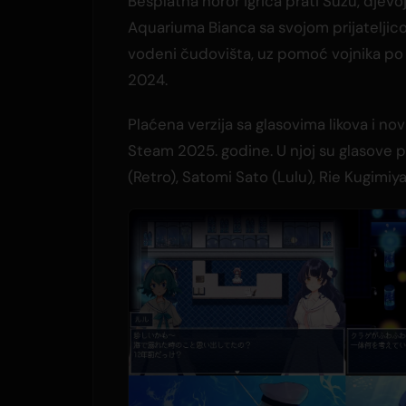
Besplatna horor igrica prati Suzu, djevoj
Aquariuma Bianca sa svojom prijateljic
vodeni čudovišta, uz pomoć vojnika po i
2024.
Plaćena verzija sa glasovima likova i no
Steam 2025. godine. U njoj su glasove 
(Retro), Satomi Sato (Lulu), Rie Kugimiya