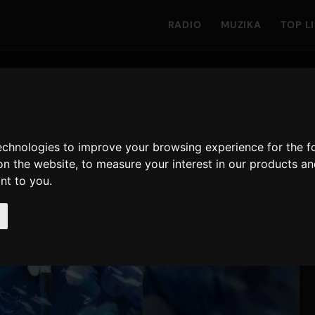
RADIO
MUZIKA
TOP L
technologies to improve your browsing experience for the 
on the website
,
to measure your interest in our products a
ant to you
.