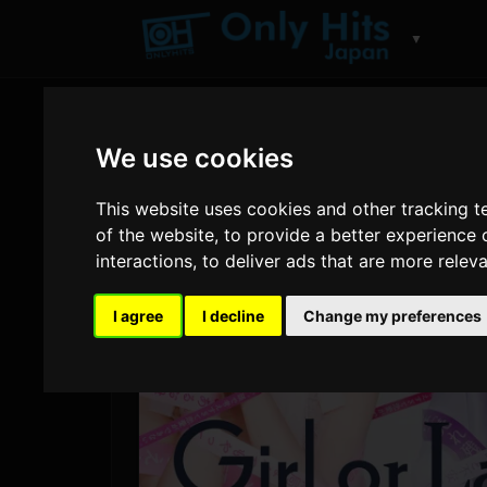
▼
We use cookies
This website uses cookies and other tracking 
of the website
,
to provide a better experience 
interactions
,
to deliver ads that are more relev
I agree
I decline
Change my preferences