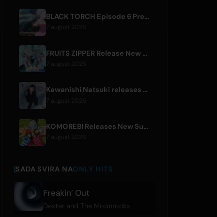
BLACK TORCH Episode 6 Preview and Streaming Details
7 august 2026
FRUITS ZIPPER Release New Collaboration Song '1,2,3,FOOOOUR'
7 august 2026
Kawanishi Natsuki releases digital single 'Sayonara wa Ichiban Kirei na Atashi de'
7 august 2026
KOMOREBI Releases New Summer Single 'Letsu Natsu'
7 august 2026
SADA SVIRA NA
ONLY HITS
Freakin’ Out
Dexter and The Moonrocks