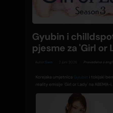
Gyubin i chilldsp
pjesme za 'Girl or 
Autor:
Sam
2 juni 2026
Prevedeno s eng
Korejska umjetnica
Gyubin
i tokijski b
reality emisije 'Girl or Lady' na ABEMA-i.