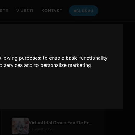
ISTE
VIJESTI
KONTAKT
SLUŠAJ
SLUŠAJ
ONLY HITS JAPAN
following purposes:
to enable basic functionality
nd services and to personalize marketing
Only Hits Japan
Sviraj
NEDAVNI ČLANCI
Virtual Idol Group FouRTe Project Debuts with 'ALL IN' Album Produced by m-flo's ☆Taku Takahashi
7 august 2026