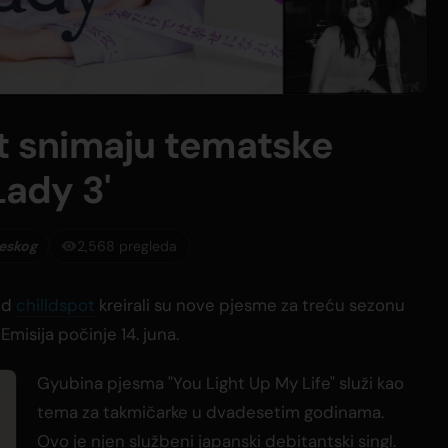
ot snimaju tematske
Lady 3'
leskog
2,568 pregleda
end
chilldspot
kreirali su nove pjesme za treću sezonu
 Emisija počinje 14. juna.
Gyubina pjesma "You Light Up My Life" služi kao
tema za takmičarke u dvadesetim godinama.
Ovo je njen službeni japanski debitantski singl.