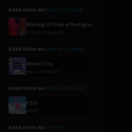
SADA SVIRA NA
ONLY HITS GOLD
Wishing (If I Had a Photograph of You)
A Flock Of Seagulls
SADA SVIRA NA
ONLY HITS JAPAN
Woven City
Naoto Inti Raymi
SADA SVIRA NA
ONLY HITS K-POP
T.B.H
QWER
SADA SVIRA NA
TOP HITS