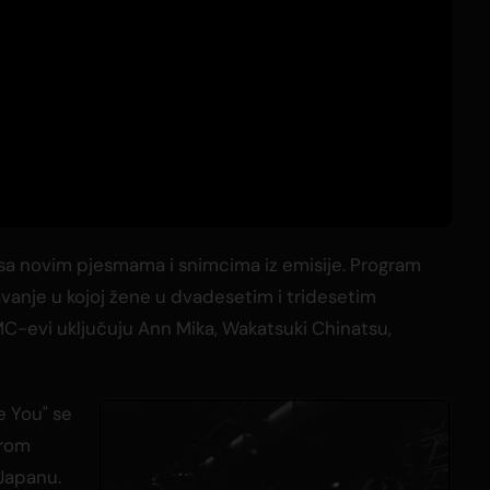
 sa novim pjesmama i snimcima iz emisije. Program
znavanje u kojoj žene u dvadesetim i tridesetim
MC-evi uključuju Ann Mika, Wakatsuki Chinatsu,
e You" se
irom
 Japanu.