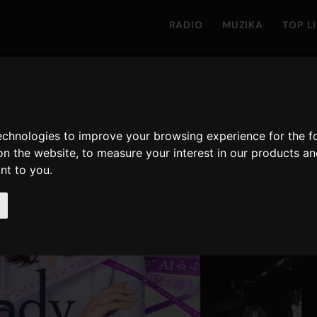
RADIO
MUZIKA
TOP L
technologies to improve your browsing experience for the 
on the website
,
to measure your interest in our products a
ant to you
.