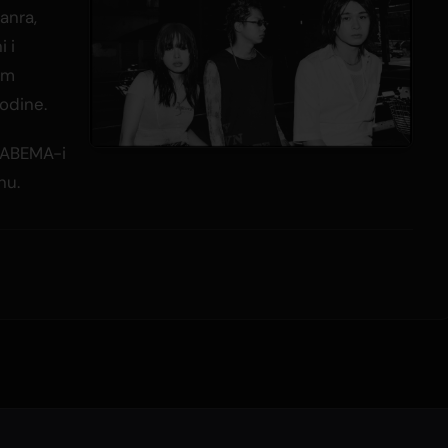
anra,
i i
om
odine.
 ABEMA-i
nu.