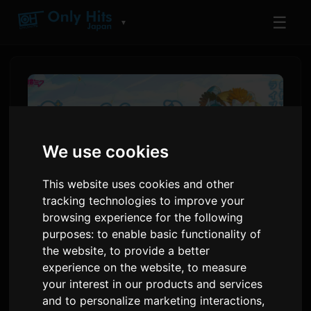
☰
▼
We use cookies
This website uses cookies and other
tracking technologies to improve your
browsing experience for the following
purposes:
to enable basic functionality of
Hatsune Miku najavljuje
the website
,
to provide a better
turneju 'Magical Mirai 2026'
experience on the website
,
to measure
your interest in our products and services
and to personalize marketing interactions
,
Autor:
Sam
9 juli 2026
Prevedeno s engleskog