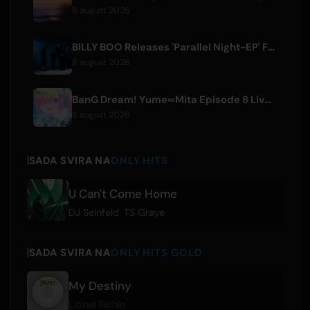
8 august 2026
BILLY BOO Releases 'Parallel Night-EP' Featuring TV Drama Theme Song
8 august 2026
BanG Dream! Yume∞Mita Episode 8 Live Clip Released
8 august 2026
SADA SVIRA NA
ONLY HITS
U Can't Come Home
DJ Seinfeld
,
TS Graye
SADA SVIRA NA
ONLY HITS GOLD
My Destiny
Lionel Richie