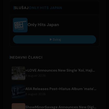
SLUŠAJ
ONLY HITS JAPAN
Only Hits Japan
Sviraj
NEDAVNI ČLANCI
=LOVE Announces New Single 'Koi, Hajimemashita.' and Tokyo Dome Concerts
8 august 2026
AliA Releases Post-Hiatus Album 'mate', Announces Tokyo Live
8 august 2026
ShowMinorSavage Announces New Digital Single 'Gradation'