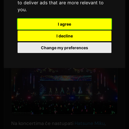
to deliver ads that are more relevant to
2,677 pregleda
you
.
Godišnji događaj Hatsune Miku 'Magical Mirai'
I agree
obići će tri japanska grada 2026. godine.
I decline
Change my preferences
Na koncertima će nastupati
Hatsune Miku
,