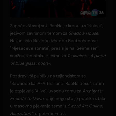
Započevši svoj set, ReoNa je krenula s "Nainai",
jezivom završnom temom za
Shadow House
.
Nakon solo klavirske izvedbe Beethovenove
"Mjesečeve sonate", prešla je na "Seimeisen",
snažnu tematsku pjesmu za
Tsukihime -A piece
of blue glass moon-
.
Pozdravivši publiku na tajlandskom sa
"Sawadee ka! AFA Thailand! ReoNa desu", zatim
je otpjevala "Alive", uvodnu temu za
Arknights:
Prelude to Dawn
, prije nego što je publika izbila
u masovno pjevanje teme iz
Sword Art Online:
Alicization
"forget-me-not".