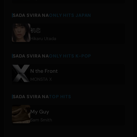
SADA SVIRA NA
ONLY HITS JAPAN
初恋
Hikaru Utada
SADA SVIRA NA
ONLY HITS K-POP
N the Front
MONSTA X
SADA SVIRA NA
TOP HITS
My Guy
Sam Smith