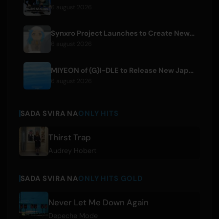
6 august 2026
Synxro Project Launches to Create New IP from Fictional Anime Openings
6 august 2026
MIYEON of (G)I-DLE to Release New Japanese Digital Single 'RUN AWAY'
6 august 2026
SADA SVIRA NA
ONLY HITS
Thirst Trap
Audrey Hobert
SADA SVIRA NA
ONLY HITS GOLD
Never Let Me Down Again
Depeche Mode