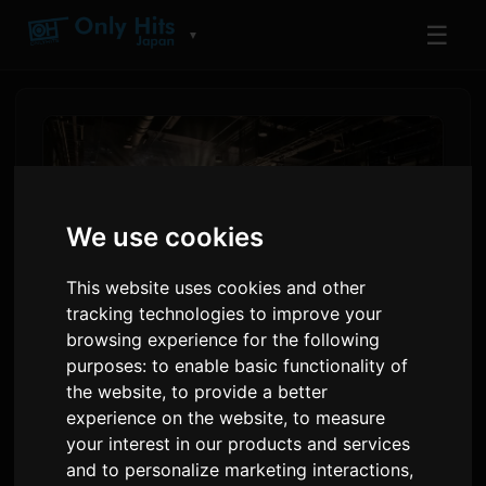
☰
▼
We use cookies
This website uses cookies and other
tracking technologies to improve your
browsing experience for the following
purposes:
to enable basic functionality of
ReoNa nastupa na AFA
the website
,
to provide a better
Tajland 2026, najavljuje novi
experience on the website
,
to measure
your interest in our products and services
singl
and to personalize marketing interactions
,