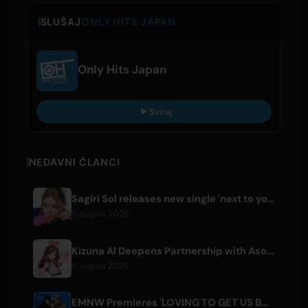
SLUŠAJ
ONLY HITS JAPAN
Only Hits Japan
Sviraj
NEDAVNI ČLANCI
Sagiri Sol releases new single 'next to your love' after hiatus
6 august 2026
Kizuna AI Deepens Partnership with Asobisystem Ahead of 10th Anniversary World Tour
6 august 2026
EMNW Premieres 'LOVING TO GET US BY' Music Video on August 7