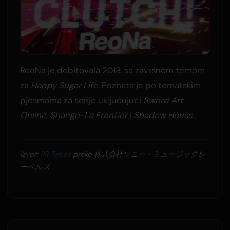
ReoNa je debitovala 2018. sa završnom temom
za
Happy Sugar Life
. Poznata je po tematskim
pjesmama za serije uključujući
Sword Art
Online
,
Shangri-La Frontier
i
Shadow House
.
Izvor:
PR Times
preko 株式会社ソニー・ミュージックレ
ーベルズ