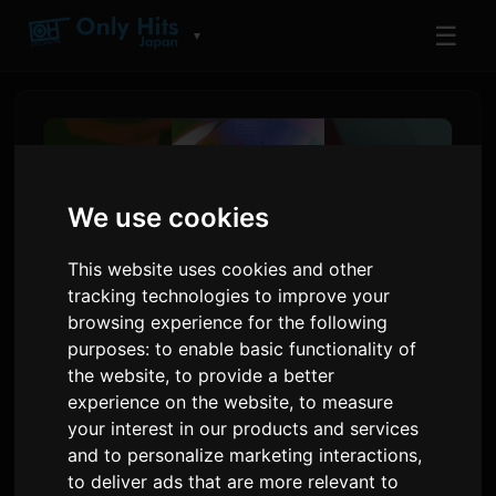
☰
▼
We use cookies
This website uses cookies and other
tracking technologies to improve your
browsing experience for the following
purposes:
to enable basic functionality of
the website
,
to provide a better
Yoh Kamiyama najavljuje novi
experience on the website
,
to measure
album 'Chemical X' za august
your interest in our products and services
and to personalize marketing interactions
,
to deliver ads that are more relevant to
Autor:
Sam
6 juli 2026
Prevedeno s engleskog