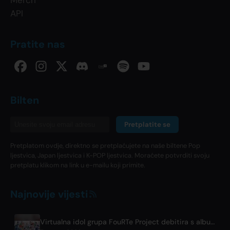
API
Pratite nas
Bilten
Pretplatite se
Pretplatom ovdje, direktno se pretplaćujete na naše biltene Pop
ljestvica, Japan ljestvica i K-POP ljestvica. Moraćete potvrditi svoju
pretplatu klikom na link u e-mailu koji primite.
Najnovije vijesti
Virtualna idol grupa FouRTe Project debitira s albumom 'ALL IN' u produkciji m-flo-a ☆Taku Takahashi-ja