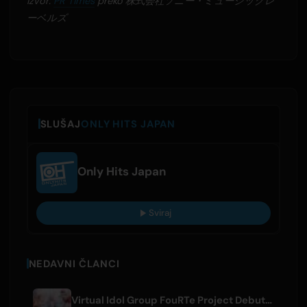
Izvor:
PR Times
preko 株式会社ソニー・ミュージックレ
ーベルズ
SLUŠAJ
ONLY HITS JAPAN
Only Hits Japan
Sviraj
NEDAVNI ČLANCI
Virtual Idol Group FouRTe Project Debuts with 'ALL IN' Album Produced by m-flo's ☆Taku Takahashi