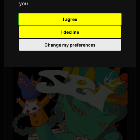
you
.
1,468 pregleda
I agree
Yoh Kamiyama će izdati svoj novi album,
I decline
"Chemical X," 5. augusta. Ovo je njegov prvi puni
album nakon otprilike četiri godine, nakon
Change my preferences
albuma "CLOSET" iz 2022. godine.