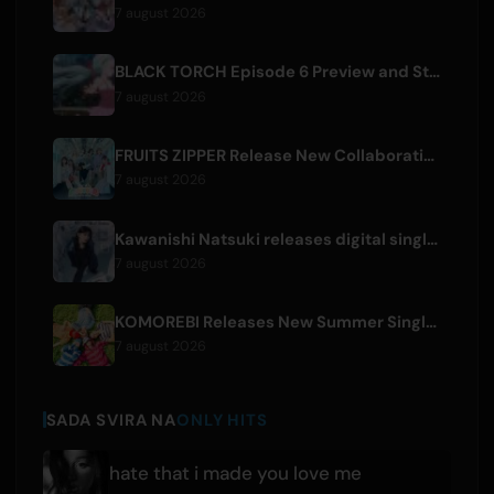
7 august 2026
BLACK TORCH Episode 6 Preview and Streaming Details
7 august 2026
FRUITS ZIPPER Release New Collaboration Song '1,2,3,FOOOOUR'
7 august 2026
Kawanishi Natsuki releases digital single 'Sayonara wa Ichiban Kirei na Atashi de'
7 august 2026
KOMOREBI Releases New Summer Single 'Letsu Natsu'
7 august 2026
SADA SVIRA NA
ONLY HITS
hate that i made you love me