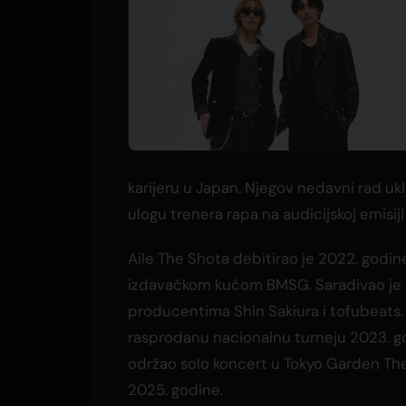
karijeru u Japan. Njegov nedavni rad uk
ulogu trenera rapa na audicijskoj emisi
Aile The Shota debitirao je 2022. godi
izdavačkom kućom BMSG. Saradivao je 
producentima Shin Sakiura i tofubeats. 
rasprodanu nacionalnu turneju 2023. go
održao solo koncert u Tokyo Garden Th
2025. godine.