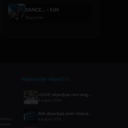
DANCE... - Edit
Slayyyter
Najnovije vijesti
=LOVE objavljuje novi singl 'Koi, Hajimemashita.' i koncerte u Tokyo Domeu
8 august 2026
AliA objavljuje post-hiatus album 'mate', najavljuje nastup u Tokiju
estvica,
8 august 2026
oraćete