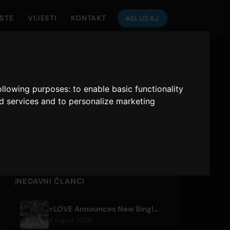
ISTE
VIJESTI
KONTAKT
SLUŠAJ
SLUŠAJ
ONLY HITS JAPAN
following purposes:
to enable basic functionality
nd services and to personalize marketing
Only Hits Japan
Sviraj
NEDAVNI ČLANCI
=LOVE Announces New Single 'Koi, Hajimemashita.' and Tokyo Dome Concerts
8 august 2026