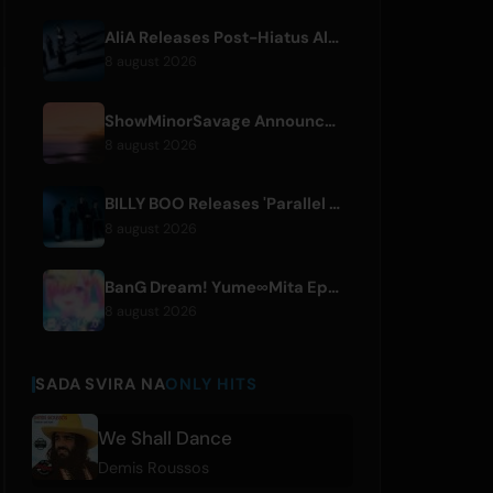
AliA Releases Post-Hiatus Album 'mate', Announces Tokyo Live
8 august 2026
ShowMinorSavage Announces New Digital Single 'Gradation'
8 august 2026
BILLY BOO Releases 'Parallel Night-EP' Featuring TV Drama Theme Song
8 august 2026
BanG Dream! Yume∞Mita Episode 8 Live Clip Released
8 august 2026
SADA SVIRA NA
ONLY HITS
We Shall Dance
Demis Roussos