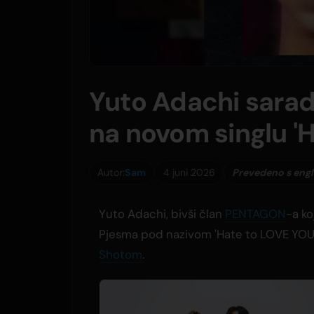
Yuto Adachi sarad
na novom singlu '
Autor:
Sam
4 juni 2026
Prevedeno s eng
Yuto Adachi, bivši član
PENTAGON
-a ko
Pjesma pod nazivom 'Hate to LOVE YOU
Shotom
.