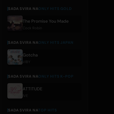
SADA SVIRA NA
ONLY HITS GOLD
The Promise You Made
Cock Robin
SADA SVIRA NA
ONLY HITS JAPAN
Gotcha
VIBY
SADA SVIRA NA
ONLY HITS K-POP
ATTITUDE
IVE
SADA SVIRA NA
TOP HITS