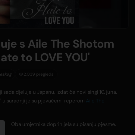
uje s Aile The Shotom
Hate to LOVE YOU'
leskog
2,039 pregleda
ji sada djeluje u Japanu, izdat će novi singl 10. juna.
' u saradnji je sa pjevačem-reperom
Aile The
Oba umjetnika doprinijela su pisanju pjesme.