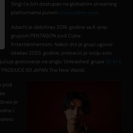
Singl će biti dostupan na globalnim streaming
platformama putem
univerzalne veze
.
Adachi je debitirao 2016. godine sa K-pop
grupom PENTAGON pod Cube
Entertainmentom. Nakon što je grupi ugovor
istekao 2023. godine, prebacio je svoju solo
ljučuje gostovanje na singlu 'Unleashed' grupe
GLAY
i
ji 'PRODUCE 101 JAPAN The New World.'
ne pod
sa
Izveo je
dine i
eateru