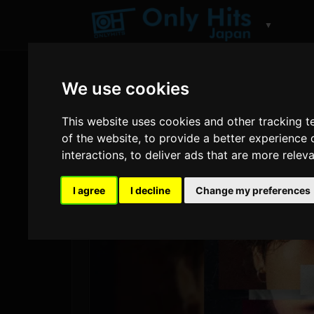
▼
We use cookies
This website uses cookies and other tracking 
of the website
,
to provide a better experience 
interactions
,
to deliver ads that are more relev
I agree
I decline
Change my preferences