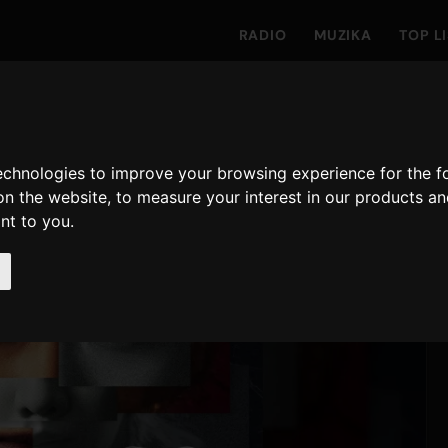
RADIO
MUZIKA
TOP L
technologies to improve your browsing experience for the 
on the website
,
to measure your interest in our products a
ant to you
.