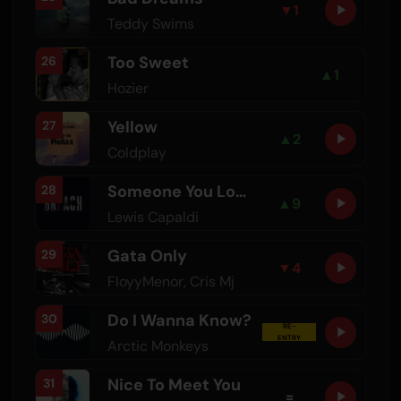
▼
1
Teddy Swims
Too Sweet
26
▲
1
Hozier
Yellow
27
▲
2
Coldplay
Someone You Loved
28
▲
9
Lewis Capaldi
Gata Only
29
▼
4
FloyyMenor
,
Cris Mj
Do I Wanna Know?
30
RE-
ENTRY
Arctic Monkeys
Nice To Meet You
31
=