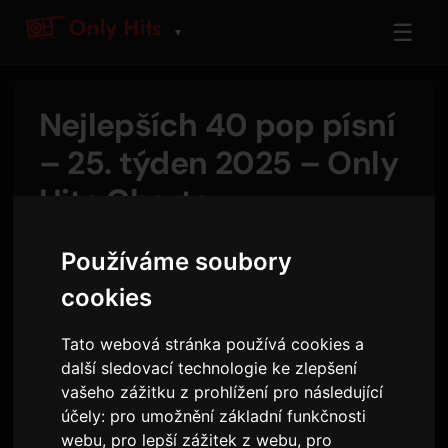
☰
▼
Nejlepších 40 pop písní
– 25. týden 2025 – Only
Hits Charts
Od
Sam
20 června 2025
11,991 zhlédnutí
Používáme soubory
cookies
Tento týdenní hitparáda top 40 zůstává pevně
na vrcholu s písní Billie Eilish "BIRDS OF A
Tato webová stránka používá cookies a
FEATHER", která si udržuje první místo již 22.
další sledovací technologie ke zlepšení
vašeho zážitku z prohlížení pro následující
týden v řadě a oslavuje svůj plný rok na
účely:
pro umožnění základní funkčnosti
žebříčku. Podobně, "Die With A Smile" od Lady
webu
,
pro lepší zážitek z webu
,
pro