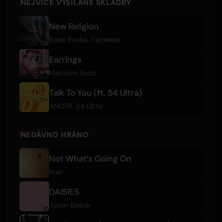
NEJVÍCE VYSÍLANÉ SKLADBY
New Religion
Bebe Rexha
,
Faithless
Earrings
Malcolm Todd
Talk To You (ft. 54 Ultra)
ANOTR
,
54 Ultra
NEDÁVNO HRÁNO
Not What’s Going On
Ruel
DAISIES
Justin Bieber