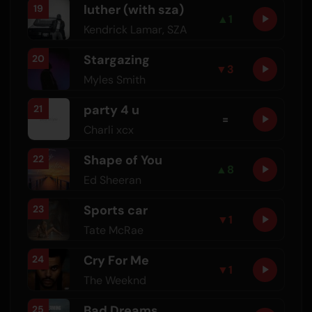
luther (with sza)
19
▲
1
Kendrick Lamar
,
SZA
Stargazing
20
▼
3
Myles Smith
party 4 u
21
=
Charli xcx
Shape of You
22
▲
8
Ed Sheeran
Sports car
23
▼
1
Tate McRae
Cry For Me
24
▼
1
The Weeknd
Bad Dreams
25