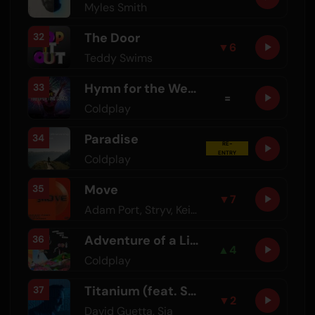
Myles Smith
The Door
32
▼
6
Teddy Swims
Hymn for the Weekend
33
=
Coldplay
Paradise
34
RE-
ENTRY
Coldplay
Move
35
▼
7
Adam Port
,
Stryv
,
Keinemusik
,
Orso
,
Malachiii
Adventure of a Lifetime
36
▲
4
Coldplay
Titanium (feat. Sia)
37
▼
2
David Guetta
,
Sia