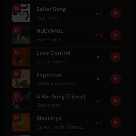
Sailor Song
13
▲
1
Gigi Perez
NUEVAYoL
14
▼
2
Bad Bunny
Lose Control
15
=
Teddy Swims
Espresso
16
=
Sabrina Carpenter
A Bar Song (Tipsy)
17
▲
1
Shaboozey
Blessings
18
▲
1
Calvin Harris
,
Clementine Douglas