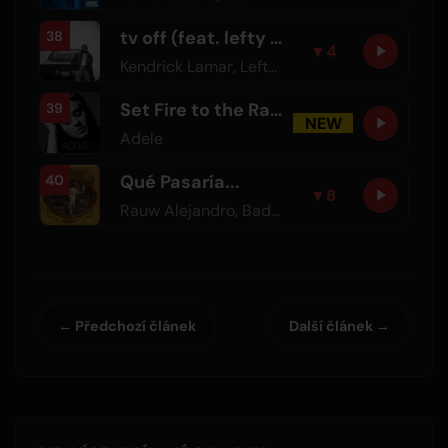
tv off (feat. lefty gunplay)
38
▼
4
Kendrick Lamar
,
Lefty Gunplay
Set Fire to the Rain
39
NEW
Adele
Qué Pasaría...
40
▼
8
Rauw Alejandro
,
Bad Bunny
← Předchozí článek
Další článek →