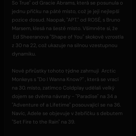
So True" od Gracie Abrams, která se posunula o
jednu příčku na páté místo, což je její nejlepší
pozice dosud. Naopak, "APT." od ROSÉ, s Bruno
Marsem, klesá na šesté místo. Všimněte si, že
Ed Sheeranova "Shape of You" skokově vzrostla
z 30 na 22, což ukazuje na silnou vzestupnou
dynamiku.
Nové přírůstky tohoto týdne zahrnují Arctic
Monkeys s "Do I Wanna Know?" , která se vrací
na 30. místo, zatímco Coldplay udělali velký
dojem se dvěma návraty - "Paradise" na 34 a
"Adventure of a Lifetime" posouvající se na 36.
Navíc, Adele se objevuje v žebříčku s debutem
"Set Fire to the Rain" na 39.