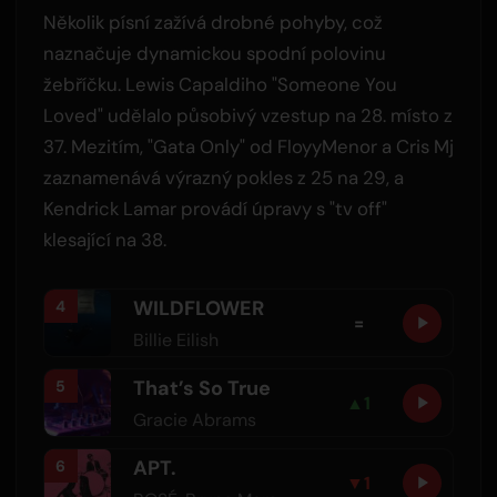
Několik písní zažívá drobné pohyby, což
naznačuje dynamickou spodní polovinu
žebříčku. Lewis Capaldiho "Someone You
Loved" udělalo působivý vzestup na 28. místo z
37. Mezitím, "Gata Only" od FloyyMenor a Cris Mj
zaznamenává výrazný pokles z 25 na 29, a
Kendrick Lamar provádí úpravy s "tv off"
klesající na 38.
WILDFLOWER
4
=
Billie Eilish
That’s So True
5
▲
1
Gracie Abrams
APT.
6
▼
1