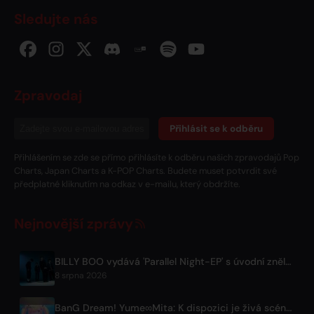
Sledujte nás
Zpravodaj
Přihlásit se k odběru
Přihlášením se zde se přímo přihlásíte k odběru našich zpravodajů Pop
Charts, Japan Charts a K-POP Charts. Budete muset potvrdit své
předplatné kliknutím na odkaz v e-mailu, který obdržíte.
Nejnovější zprávy
BILLY BOO vydává 'Parallel Night-EP' s úvodní znělkou televizního dramatu
8 srpna 2026
BanG Dream! Yume∞Mita: K dispozici je živá scéna z 8. epizody