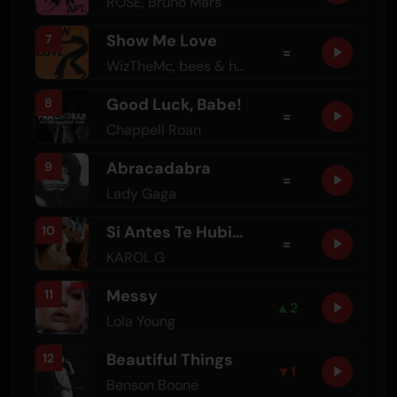
ROSÉ
,
Bruno Mars
Show Me Love
7
=
WizTheMc
,
bees & honey
Good Luck, Babe!
8
=
Chappell Roan
Abracadabra
9
=
Lady Gaga
Si Antes Te Hubiera Conocido
10
=
KAROL G
Messy
11
▲
2
Lola Young
Beautiful Things
12
▼
1
Benson Boone