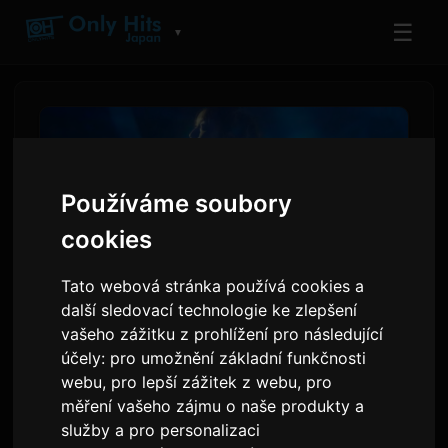
☰
▼
Používáme soubory
cookies
Tato webová stránka používá cookies a
další sledovací technologie ke zlepšení
vašeho zážitku z prohlížení pro následující
adieu oznamuje nový singl
účely:
pro umožnění základní funkčnosti
webu
,
pro lepší zážitek z webu
,
pro
'Wanna me' jako závěrečnou
měření vašeho zájmu o naše produkty a
znělku anime
služby a pro personalizaci