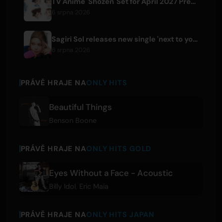
TV Anime 'Shozen' Set for April 2027 Premiere on Fuji TV
6 srpna 2026
Sagiri Sol releases new single 'next to your love' after hiatus
6 srpna 2026
PRÁVĚ HRAJE NA
ONLY HITS
Beautiful Things
Benson Boone
PRÁVĚ HRAJE NA
ONLY HITS GOLD
Eyes Without a Face - Acoustic
Billy Idol
,
Eric Maia
PRÁVĚ HRAJE NA
ONLY HITS JAPAN