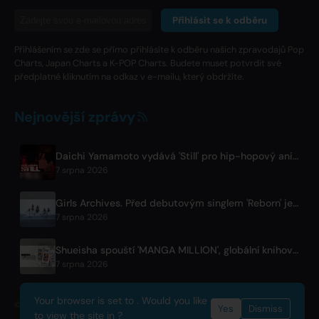
Přihlásit se k odběru
Přihlášením se zde se přímo přihlásíte k odběru našich zpravodajů Pop
Charts, Japan Charts a K-POP Charts. Budete muset potvrdit své
předplatné kliknutím na odkaz v e-mailu, který obdržíte.
Nejnovější zprávy
Daichi Yamamoto vydává 'Still' pro hip-hopový anime seriál 'Shadow Beat'
7 srpna 2026
Girls Archives. Před debutovým singlem 'Reborn' je tématem pro film Netflix
7 srpna 2026
Shueisha spouští 'MANGA MILLION', globální knihovnu 400 mang zdarma
7 srpna 2026
Your browser is set to . Would you like
© 2026 OnlyHit. All rights reserved. - Metadata provided by
ACRCloud
Yes
Dismiss
to view the site in ?