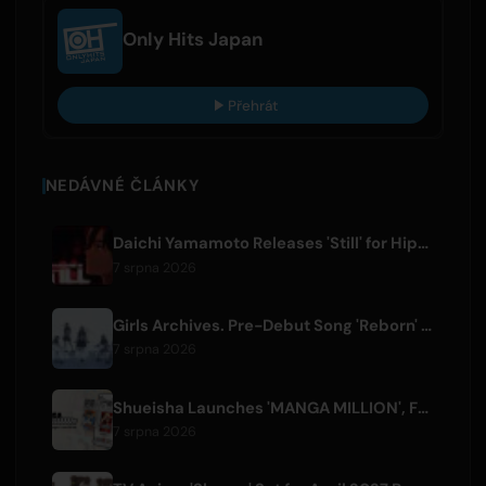
Only Hits Japan
Přehrát
NEDÁVNÉ ČLÁNKY
Daichi Yamamoto Releases 'Still' for Hip-Hop Anime 'Shadow Beat'
7 srpna 2026
Girls Archives. Pre-Debut Song 'Reborn' is Theme for Netflix Film
7 srpna 2026
Shueisha Launches 'MANGA MILLION', Free Global Library of 400 Manga Titles
7 srpna 2026