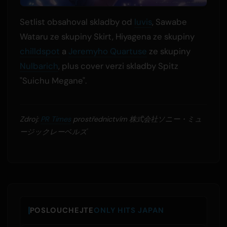
Setlist obsahoval skladby od
luvis
, Sawabe
Wataru ze skupiny Skirt, Hiyagena ze skupiny
chilldspot
a
Jeremyho Quartuse
ze skupiny
Nulbarich
, plus cover verzi skladby Spitz
"Suichu Megane".
Zdroj:
PR Times
prostřednictvím 株式会社ソニー・ミュ
ージックレーベルズ
POSLOUCHEJTE
ONLY HITS JAPAN