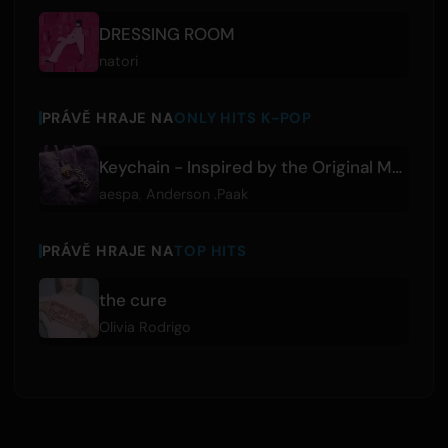
DRESSING ROOM
natori
PRÁVĚ HRAJE NA
ONLY HITS K-POP
Keychain - Inspired by the Original Motion Picture K-POPS!
aespa
,
Anderson .Paak
PRÁVĚ HRAJE NA
TOP HITS
the cure
Olivia Rodrigo