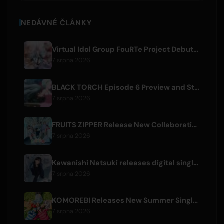
NEDÁVNÉ ČLÁNKY
Virtual Idol Group FouRTe Project Debuts with 'ALL IN' Album Produced by m-flo's ☆Taku Takahashi
7 srpna 2026
BLACK TORCH Episode 6 Preview and Streaming Details
7 srpna 2026
FRUITS ZIPPER Release New Collaboration Song '1,2,3,FOOOOUR'
7 srpna 2026
Kawanishi Natsuki releases digital single 'Sayonara wa Ichiban Kirei na Atashi de'
7 srpna 2026
KOMOREBI Releases New Summer Single 'Letsu Natsu'
7 srpna 2026