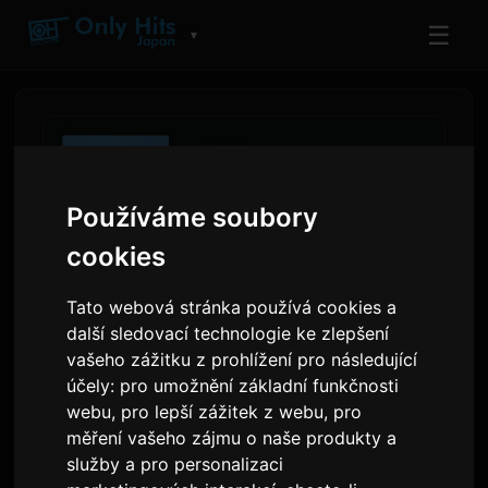
☰
▼
Používáme soubory
cookies
Tato webová stránka používá cookies a
další sledovací technologie ke zlepšení
vašeho zážitku z prohlížení pro následující
Grafy Amazon Music ukazují,
účely:
pro umožnění základní funkčnosti
webu
,
pro lepší zážitek z webu
,
pro
že Kenshi Yonezu a King Gnu
měření vašeho zájmu o naše produkty a
vedou středolehlé streamy v
služby a pro personalizaci