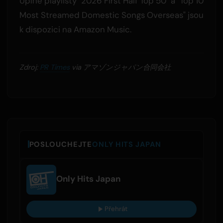
Úplné playlisty "2026 First Half Top 50" a "Top 10
Most Streamed Domestic Songs Overseas" jsou
k dispozici na Amazon Music.
Zdroj:
PR Times
via アマゾンジャパン合同会社
POSLOUCHEJTE
ONLY HITS JAPAN
Only Hits Japan
Přehrát