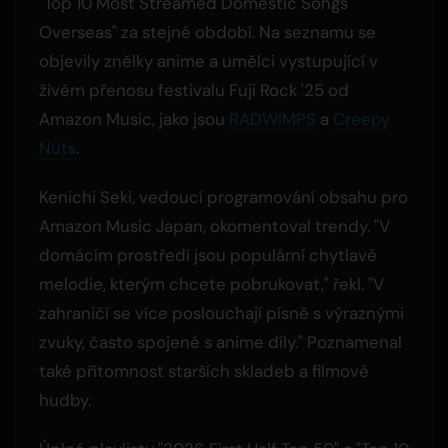
"Top 10 Most Streamed Domestic Songs
Overseas" za stejné období. Na seznamu se
objevily znělky anime a umělci vystupující v
živém přenosu festivalu Fuji Rock '25 od
Amazon Music, jako jsou
RADWIMPS
a
Creepy
Nuts
.
Kenichi Seki, vedoucí programování obsahu pro
Amazon Music Japan, okomentoval trendy. "V
domácím prostředí jsou populární chytlavé
melodie, kterým chcete pobrukovat," řekl. "V
zahraničí se více poslouchají písně s výraznými
zvuky, často spojené s anime díly." Poznamenal
také přítomnost starších skladeb a filmové
hudby.