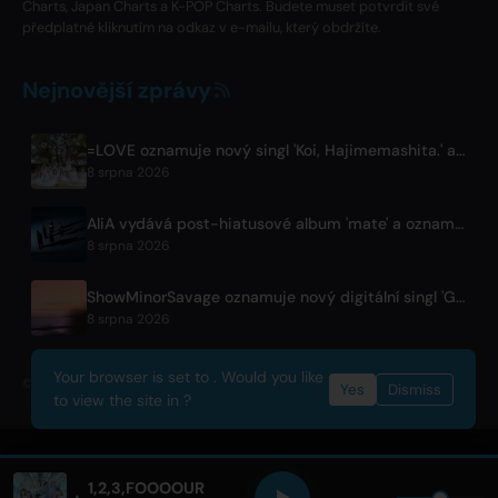
Charts, Japan Charts a K-POP Charts. Budete muset potvrdit své
předplatné kliknutím na odkaz v e-mailu, který obdržíte.
Nejnovější zprávy
=LOVE oznamuje nový singl 'Koi, Hajimemashita.' a koncerty v Tokyo Dome
8 srpna 2026
AliA vydává post-hiatusové album 'mate' a oznamuje živák v Tokiu
8 srpna 2026
ShowMinorSavage oznamuje nový digitální singl 'Gradation'
8 srpna 2026
Your browser is set to . Would you like
© 2026 OnlyHit. All rights reserved. - Metadata provided by
ACRCloud
Yes
Dismiss
to view the site in ?
1,2,3,FOOOOUR