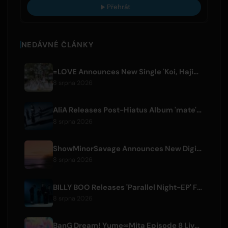
Přehrát
NEDÁVNÉ ČLÁNKY
=LOVE Announces New Single 'Koi, Hajimemashita.' and Tokyo Dome Concerts
8 srpna 2026
AliA Releases Post-Hiatus Album 'mate', Announces Tokyo Live
8 srpna 2026
ShowMinorSavage Announces New Digital Single 'Gradation'
8 srpna 2026
BILLY BOO Releases 'Parallel Night-EP' Featuring TV Drama Theme Song
8 srpna 2026
BanG Dream! Yume∞Mita Episode 8 Live Clip Released