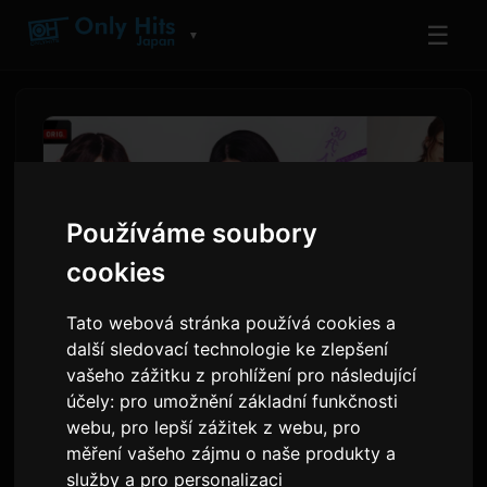
☰
▼
Používáme soubory
cookies
Tato webová stránka používá cookies a
další sledovací technologie ke zlepšení
vašeho zážitku z prohlížení pro následující
Gyubin a chilldspot vytvořili
účely:
pro umožnění základní funkčnosti
znělky pro třetí řadu 'Girl or
webu
,
pro lepší zážitek z webu
,
pro
Lady'
měření vašeho zájmu o naše produkty a
služby a pro personalizaci