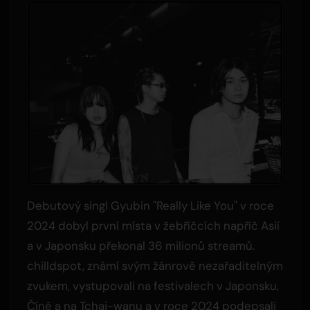
Debutový singl Gyubin "Really Like You" v roce
2024 dobyl první místa v žebříčcích napříč Asií
a v Japonsku překonal 36 milionů streamů.
chilldspot, známí svým žánrově nezařaditelným
zvukem, vystupovali na festivalech v Japonsku,
Číně a na Tchaj-wanu a v roce 2024 podepsali