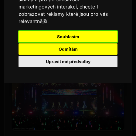
marketingových interakcí
,
chcete-li
Od
Sam
9 července 2026
zobrazovat reklamy které jsou pro vás
Přeloženo z angličtiny
2,802 zhlédnutí
relevantnější
.
Každoroční akce Hatsune Miku 'Magical Mirai'
Souhlasím
zavítá v roce 2026 do tří japonských měst.
Odmítám
Upravit mé předvolby