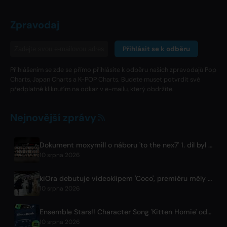
Zpravodaj
Přihlásit se k odběru
Přihlášením se zde se přímo přihlásíte k odběru našich zpravodajů Pop
Charts, Japan Charts a K-POP Charts. Budete muset potvrdit své
předplatné kliknutím na odkaz v e-mailu, který obdržíte.
Nejnovější zprávy
Dokument moxymill o náboru 'to the nex7' 1. díl byl zveřejněn
10 srpna 2026
kiOra debutuje videoklipem 'Coco', premiéru měly na festivalu HEAD IN THE CLOUDS LA
10 srpna 2026
Ensemble Stars!! Character Song 'Kitten Homie' od Ritsua Sakumy je nyní k dispozici po celém světě
10 srpna 2026