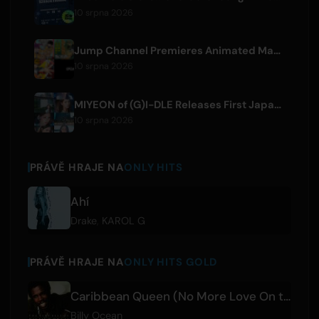
10 srpna 2026
Jump Channel Premieres Animated Manga for Three New Shonen Jump Series
10 srpna 2026
MIYEON of (G)I-DLE Releases First Japanese Solo Single 'RUN AWAY'
10 srpna 2026
PRÁVĚ HRAJE NA
ONLY HITS
Ahí
Drake
,
KAROL G
PRÁVĚ HRAJE NA
ONLY HITS GOLD
Caribbean Queen (No More Love On the Run)
Billy Ocean