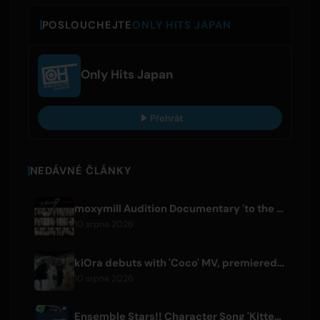
POSLOUCHEJTE
ONLY HITS JAPAN
Only Hits Japan
Přehrát
NEDÁVNÉ ČLÁNKY
moxymill Audition Documentary 'to the nex7' Episode 1 Released
10 srpna 2026
kiOra debuts with 'Coco' MV, premiered at HEAD IN THE CLOUDS LA
10 srpna 2026
Ensemble Stars!! Character Song 'Kitten Homie' by Ritsu Sakuma Releases Worldwide