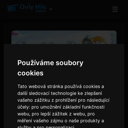
☰
▼
Používáme soubory
cookies
Tato webová stránka používá cookies a
další sledovací technologie ke zlepšení
vašeho zážitku z prohlížení pro následující
Hatsune Miku oznamuje
účely:
pro umožnění základní funkčnosti
termíny turné 'Magical Mirai
webu
,
pro lepší zážitek z webu
,
pro
2026'
měření vašeho zájmu o naše produkty a
služby a pro personalizaci