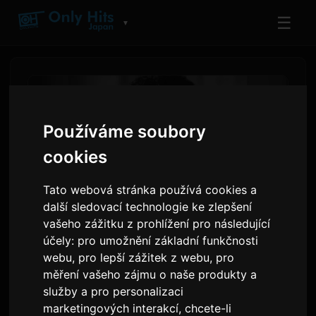
☰
▼
Používáme soubory
cookies
Tato webová stránka používá cookies a
další sledovací technologie ke zlepšení
vašeho zážitku z prohlížení pro následující
účely:
pro umožnění základní funkčnosti
Josh Groban vystoupí s
webu
,
pro lepší zážitek z webu
,
pro
YOSHIKIM na klasických
měření vašeho zájmu o naše produkty a
služby a pro personalizaci
koncertech v Los Angeles
marketingových interakcí
,
chcete-li