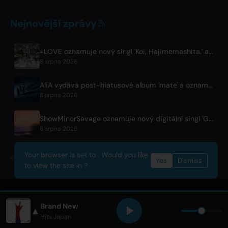
Nejnovější zprávy
=LOVE oznamuje nový singl 'Koi, Hajimemashita.' a koncerty v Tokyo Dome
8 srpna 2026
AliA vydává post-hiatusové album 'mate' a oznamuje živák v Tokiu
8 srpna 2026
ShowMinorSavage oznamuje nový digitální singl 'Gradation'
8 srpna 2026
Your browser is set to . Would you like
© 2026 OnlyHit. All rights reserved. - Metadata provided by
ACRCloud
Yes
Dismiss
to view the site in ?
Brand New
▲
N APPLE
• Only Hits Japan