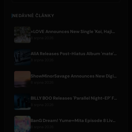
NEDÁVNÉ ČLÁNKY
=LOVE Announces New Single 'Koi, Hajimemashita.' and Tokyo Dome Concerts
8 srpna 2026
AliA Releases Post-Hiatus Album 'mate', Announces Tokyo Live
8 srpna 2026
ShowMinorSavage Announces New Digital Single 'Gradation'
8 srpna 2026
BILLY BOO Releases 'Parallel Night-EP' Featuring TV Drama Theme Song
8 srpna 2026
BanG Dream! Yume∞Mita Episode 8 Live Clip Released
8 srpna 2026