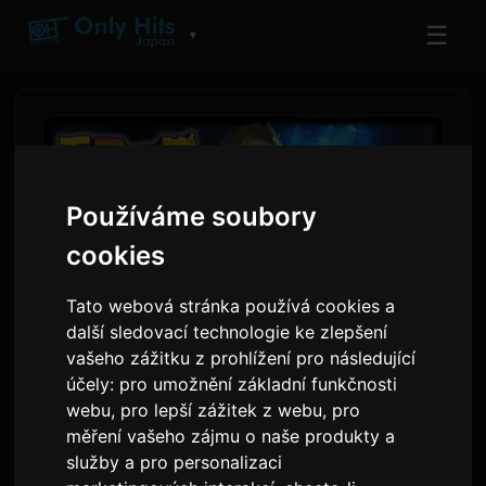
☰
▼
Používáme soubory
cookies
Tato webová stránka používá cookies a
další sledovací technologie ke zlepšení
vašeho zážitku z prohlížení pro následující
Nijisanjiho jednotka Mimi
účely:
pro umožnění základní funkčnosti
webu
,
pro lepší zážitek z webu
,
pro
Ittai spouští hlasové drama
měření vašeho zájmu o naše produkty a
služby a pro personalizaci
Od
Sam
3 června 2026
Přeloženo z angličtiny