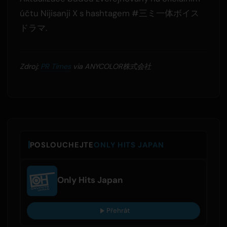
účtu Nijisanji X s hashtagem #三ミ一体ボイス
ドラマ.
Zdroj:
PR Times
via ANYCOLOR株式会社
POSLOUCHEJTE
ONLY HITS JAPAN
Only Hits Japan
Přehrát