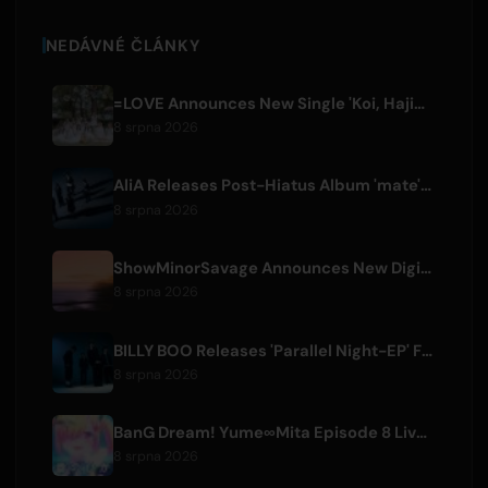
NEDÁVNÉ ČLÁNKY
=LOVE Announces New Single 'Koi, Hajimemashita.' and Tokyo Dome Concerts
8 srpna 2026
AliA Releases Post-Hiatus Album 'mate', Announces Tokyo Live
8 srpna 2026
ShowMinorSavage Announces New Digital Single 'Gradation'
8 srpna 2026
BILLY BOO Releases 'Parallel Night-EP' Featuring TV Drama Theme Song
8 srpna 2026
BanG Dream! Yume∞Mita Episode 8 Live Clip Released
8 srpna 2026