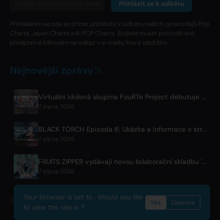
Přihlásit se k odběru
Přihlášením se zde se přímo přihlásíte k odběru našich zpravodajů Pop
Charts, Japan Charts a K-POP Charts. Budete muset potvrdit své
předplatné kliknutím na odkaz v e-mailu, který obdržíte.
Nejnovější zprávy
Virtuální idolová skupina FouRTe Project debutuje albem 'ALL IN' pod produkcí m-flo's ☆Taku Takahashi
7 srpna 2026
BLACK TORCH Epizoda 6: Ukázka a informace o streamování
7 srpna 2026
FRUITS ZIPPER vydávají novou kolaborační skladbu '1,2,3,FOOOOUR'
7 srpna 2026
Your browser is set to . Would you like
© 2026 OnlyHit. All rights reserved. - Metadata provided by
ACRCloud
Yes
Dismiss
to view the site in ?