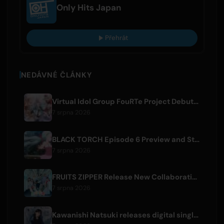
Only Hits Japan
Přehrát
NEDÁVNÉ ČLÁNKY
Virtual Idol Group FouRTe Project Debuts with 'ALL IN' Album Produced by m-flo's ☆Taku Takahashi
7 srpna 2026
BLACK TORCH Episode 6 Preview and Streaming Details
7 srpna 2026
FRUITS ZIPPER Release New Collaboration Song '1,2,3,FOOOOUR'
7 srpna 2026
Kawanishi Natsuki releases digital single 'Sayonara wa Ichiban Kirei na Atashi de'