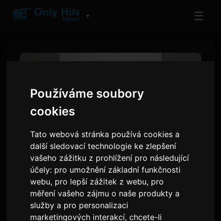
☰
▼
Používáme soubory
cookies
Tato webová stránka používá cookies a
další sledovací technologie ke zlepšení
vašeho zážitku z prohlížení pro následující
účely:
pro umožnění základní funkčnosti
PES ze skupiny RIP SLYME
webu
,
pro lepší zážitek z webu
,
pro
vydává nové EP 'PES Part III'
měření vašeho zájmu o naše produkty a
služby a pro personalizaci
marketingových interakcí
,
chcete-li
Od
Sam
7 července 2026