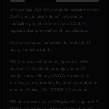
EP obsahuje čtyři skicy skladeb napsané v roce
2024 a novou píseň 'So So', vytvořenou
speciálně pro jeho turné v roce 2026.
PES
napsal a zkomponoval všech pět skladeb.
Poslední skladba 'Tenawake de (feat. ratiff)'
hostuje umělce ratiffa.
PES také oznámil turné po japonských live
housích. Lístky šly do prodeje v únoru (|),
úvodní show v Shibuya WWW X a všechny
termíny jsou vyprodány. Byl přidán dodatečný
koncert v Ebisu LIQUIDROOM 7. července.
PES debutoval v roce 2001 jako MC skupiny RIP
SLYME, která jako první japonská hip-hopová