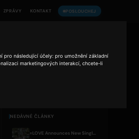
ZPRÁVY
KONTAKT
POSLOUCHEJ
ONLY HITS
POSLOUCHEJTE
JAPAN
í pro následující účely:
pro umožnění základní
nalizaci marketingových interakcí
,
chcete-li
Only Hits Japan
Přehrát
NEDÁVNÉ ČLÁNKY
=LOVE Announces New Single 'Koi, Hajimemashita.' and Tokyo Dome Concerts