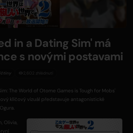
d in a Dating Sim' má
nce s novými postavami
ičtiny
2,602 zhlédnutí
 Sim: The World of Otome Games is Tough for Mobs'
vý klíčový vizuál představuje antagonistické
Ogura.
 Olivia,
první