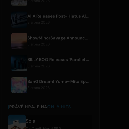
8 srpna 2026
AliA Releases Post-Hiatus Album 'mate', Announces Tokyo Live
8 srpna 2026
ShowMinorSavage Announces New Digital Single 'Gradation'
8 srpna 2026
BILLY BOO Releases 'Parallel Night-EP' Featuring TV Drama Theme Song
8 srpna 2026
BanG Dream! Yume∞Mita Episode 8 Live Clip Released
8 srpna 2026
PRÁVĚ HRAJE NA
ONLY HITS
Sola
Dr. Chaii
,
Henri PFR