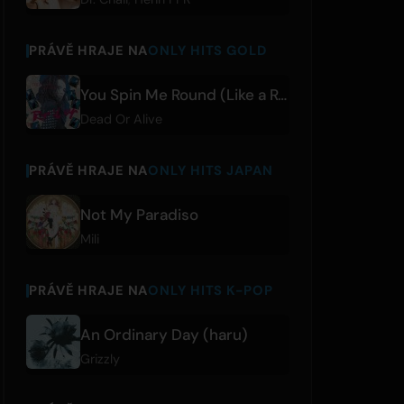
PRÁVĚ HRAJE NA
ONLY HITS GOLD
You Spin Me Round (Like a Record) - Rip It Up Version
Dead Or Alive
PRÁVĚ HRAJE NA
ONLY HITS JAPAN
Not My Paradiso
Mili
PRÁVĚ HRAJE NA
ONLY HITS K-POP
An Ordinary Day (haru)
Grizzly