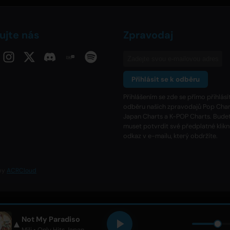
ujte nás
Zpravodaj
Přihlásit se k odběru
Přihlášením se zde se přímo přihlásí
odběru našich zpravodajů Pop Char
Japan Charts a K-POP Charts. Bude
muset potvrdit své předplatné klik
odkaz v e-mailu, který obdržíte.
 by
ACRCloud
Not My Paradiso
▲
Mili
• Only Hits Japan