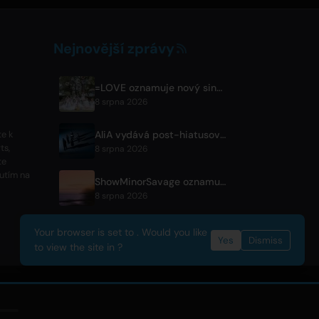
Nejnovější zprávy
=LOVE oznamuje nový singl 'Koi, Hajimemashita.' a koncerty v Tokyo Dome
8 srpna 2026
AliA vydává post-hiatusové album 'mate' a oznamuje živák v Tokiu
te k
ts,
8 srpna 2026
te
nutím na
ShowMinorSavage oznamuje nový digitální singl 'Gradation'
8 srpna 2026
Your browser is set to . Would you like
Yes
Dismiss
to view the site in ?