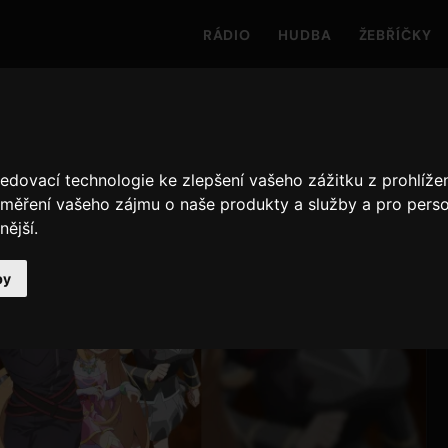
RÁDIO
HUDBA
ŽEBŘÍČKY
edovací technologie ke zlepšení vašeho zážitku z prohlížen
 měření vašeho zájmu o naše produkty a služby a pro perso
nější
.
by