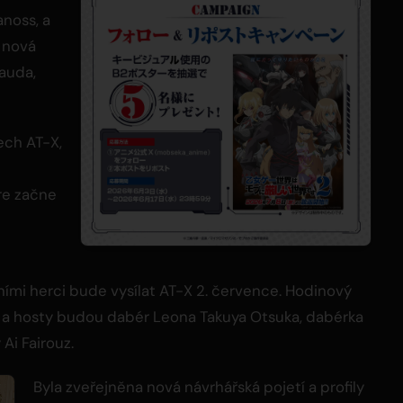
anoss, a
 nová
rauda,
ech AT-X,
re začne
ími herci bude vysílat AT-X 2. července. Hodinový
 a hosty budou dabér Leona Takuya Otsuka, dabérka
Ai Fairouz.
Byla zveřejněna nová návrhářská pojetí a profily