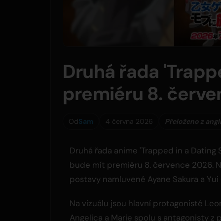
Druhá řada 'Trappe
premiéru 8. červe
Od
Sam
4 června 2026
Přeloženo z angl
Druhá řada anime 'Trapped in a Dating
bude mít premiéru 8. července 2026. No
postavy namluvené Ayane Sakura a Yui 
Na vizuálu jsou hlavní protagonisté Leon,
Angelica a Marie spolu s antagonisty z 