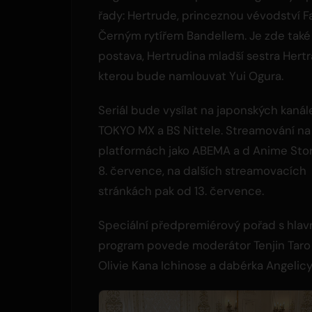
řady: Hertrude, princeznou vévodství F
Černým rytířem Bandellem. Je zde také
postava, Hertrudina mladší sestra Hert
kterou bude namlouvat Yui Ogura.
Seriál bude vysílat na japonských kanál
TOKYO MX a BS Nittele. Streamování na
platformách jako ABEMA a d Anime Sto
8. července, na dalších streamovacích
stránkách pak od 13. července.
Speciální předpremiérový pořad s hlavn
program povede moderátor Tenjin Taro
Olivie Kana Ichinose a dabérka Angelicy 