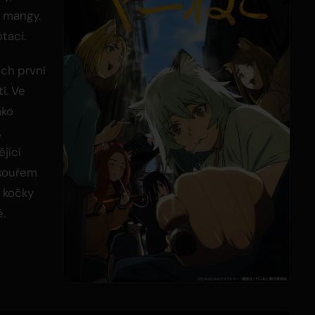
í mangy.
taci.
ich první
í. Ve
ako
,
ějící
 kouřem
 kočky
é.