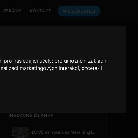
ZPRÁVY
KONTAKT
POSLOUCHEJ
ONLY HITS
POSLOUCHEJTE
JAPAN
í pro následující účely:
pro umožnění základní
nalizaci marketingových interakcí
,
chcete-li
Only Hits Japan
Přehrát
NEDÁVNÉ ČLÁNKY
=LOVE Announces New Single 'Koi, Hajimemashita.' and Tokyo Dome Concerts