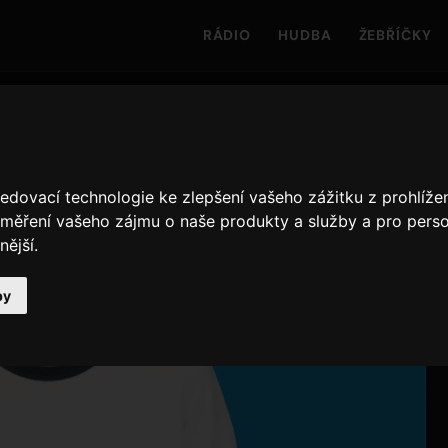
RÁDIO
HUDBA
ŽEBŘÍČKY
edovací technologie ke zlepšení vašeho zážitku z prohlížen
 měření vašeho zájmu o naše produkty a služby a pro perso
nější
.
by