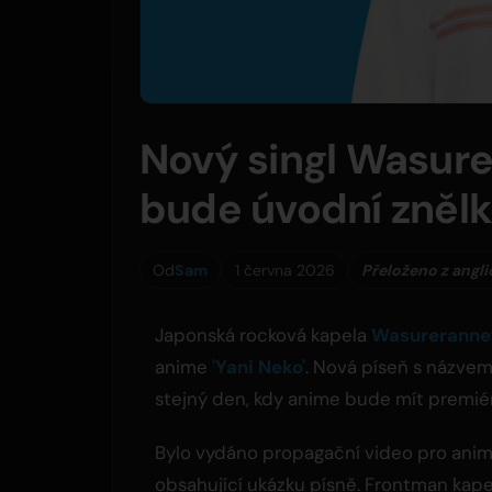
Nový singl Wasur
bude úvodní znělk
Od
Sam
1 června 2026
Přeloženo z angli
Japonská rocková kapela
Wasureranne
anime
'Yani Neko'
. Nová píseň s názvem
stejný den, kdy anime bude mít premié
Bylo vydáno propagační video pro ani
obsahující ukázku písně. Frontman kape