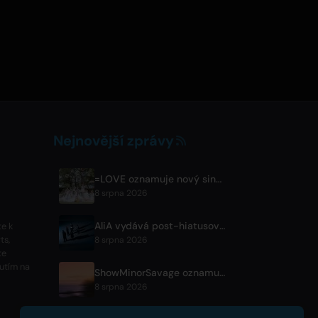
Nejnovější zprávy
=LOVE oznamuje nový singl 'Koi, Hajimemashita.' a koncerty v Tokyo Dome
8 srpna 2026
AliA vydává post-hiatusové album 'mate' a oznamuje živák v Tokiu
te k
ts,
8 srpna 2026
te
nutím na
ShowMinorSavage oznamuje nový digitální singl 'Gradation'
8 srpna 2026