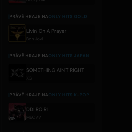
PRÁVĚ HRAJE NA
ONLY HITS GOLD
Livin' On A Prayer
Bon Jovi
PRÁVĚ HRAJE NA
ONLY HITS JAPAN
SOMETHING AIN'T RIGHT
XG
PRÁVĚ HRAJE NA
ONLY HITS K-POP
DDI RO RI
MEOVV