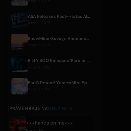
8 srpna 2026
AliA Releases Post-Hiatus Album 'mate', Announces Tokyo Live
8 srpna 2026
ShowMinorSavage Announces New Digital Single 'Gradation'
8 srpna 2026
BILLY BOO Releases 'Parallel Night-EP' Featuring TV Drama Theme Song
8 srpna 2026
BanG Dream! Yume∞Mita Episode 8 Live Clip Released
8 srpna 2026
PRÁVĚ HRAJE NA
ONLY HITS
>>>hands on me<<<
Becky Hill