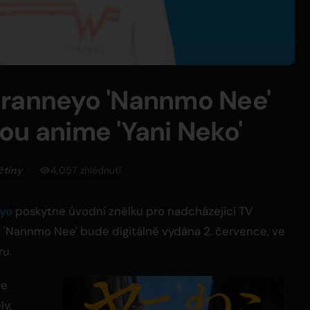
eranneyo 'Nannmo Nee'
ou anime 'Yani Neko'
čtiny
4,057 zhlédnutí
yo
poskytne úvodní znělku pro nadcházející TV
 'Nannmo Nee' bude digitálně vydána 2. července, ve
ru.
me
ly,