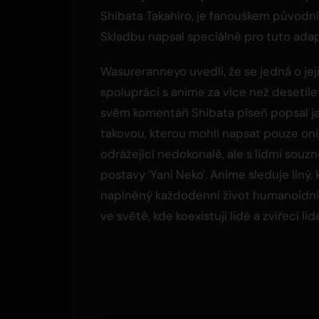
Shibata Takahiro, je fanouškem původn
Skladbu napsal speciálně pro tuto adap
Wasureranneyo uvedli, že se jedná o jej
spolupráci s anime za více než desetilet
svém komentáři Shibata píseň popsal j
takovou, kterou mohli napsat pouze oni
odrážející nedokonalé, ale s lidmi souzn
postavy 'Yani Neko'. Anime sleduje líný,
naplněný každodenní život humanoidní
ve světě, kde koexistují lidé a zvířecí lid