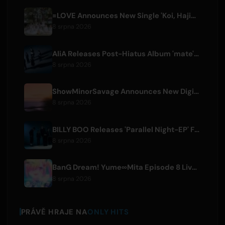
=LOVE Announces New Single 'Koi, Hajimemashita.' and Tokyo Dome Concerts
8 srpna 2026
AliA Releases Post-Hiatus Album 'mate', Announces Tokyo Live
8 srpna 2026
ShowMinorSavage Announces New Digital Single 'Gradation'
8 srpna 2026
BILLY BOO Releases 'Parallel Night-EP' Featuring TV Drama Theme Song
8 srpna 2026
BanG Dream! Yume∞Mita Episode 8 Live Clip Released
8 srpna 2026
PRÁVĚ HRAJE NA
ONLY HITS