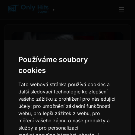
☰
▼
Používáme soubory
cookies
Tato webová stránka používá cookies a
další sledovací technologie ke zlepšení
vašeho zážitku z prohlížení pro následující
Yuto Adachi spolupracuje s
účely:
pro umožnění základní funkčnosti
webu
,
pro lepší zážitek z webu
,
pro
Aile The Shota na novém
měření vašeho zájmu o naše produkty a
singlu 'Hate to LOVE YOU'
služby a pro personalizaci