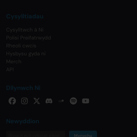
Cysylltiadau
Cysylltwch â Ni
Polisi Preifatrwydd
Rheoli cwcis
Hysbysu gyda ni
Merch
API
Dilynwch Ni
Newyddion
Mynychu