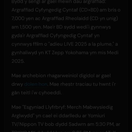
Bydd y sengl ar gael mewn dau argraffiad:
Argraffiad Cyfyngedig Cyntaf (CD+BD) am bris o
7,000 yen ac Argraffiad Rheolaidd (CD yn unig)
am 1,500 yen. Mae'r BD sydd wedi'i gynnwys
gyda'r Argraffiad Cyfyngedig Cyntaf yn
cynnwys ffilm o "adieu LIVE 2025 a la plume," a
gynhaliwyd yn KT Zepp Yokohama ym mis Medi
2025.
Mae archebion rhagarweiniol digidol ar gael
drwy
dolen hon
. Mae rhestr traciau tu hwnt i'r
gân teitl i'w cyhoeddi.
Mae "Esgyniad Llyfrbryf: Merch Mabwysiedig
Arglwydd" yn cael ei ddarlledu ar Yomiuri
TV/Nippon TV bob dydd Sadwrn am 5:30 PM, ar