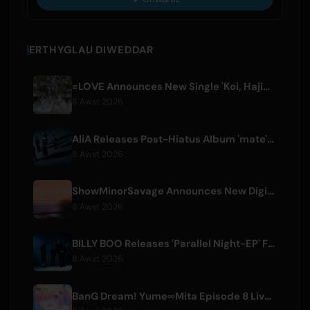
ERTHYGLAU DIWEDDAR
=LOVE Announces New Single 'Koi, Hajimemashita.' and Tokyo Dome Concerts
8 Awst 2026
AliA Releases Post-Hiatus Album 'mate', Announces Tokyo Live
8 Awst 2026
ShowMinorSavage Announces New Digital Single 'Gradation'
8 Awst 2026
BILLY BOO Releases 'Parallel Night-EP' Featuring TV Drama Theme Song
8 Awst 2026
BanG Dream! Yume∞Mita Episode 8 Live Clip Released