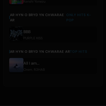
Kenshi Yonezu
AR HYN O BRYD YN CHWARAE
ONLY HITS K-
AR
POP
BBB
PURPLE KISS
AR HYN O BRYD YN CHWARAE AR
TOP HITS
All I am...
Orem
,
R3HAB