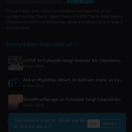
Trwy gofrestru yma, rydych yn cofrestru'n uniongyrchol ar ein
cylchgronau Pop Charts, Japan Charts, a K-POP Charts. Bydd angen i
chi gadarnhau eich cofrestriad trwy glicio ar y ddolen yn yr e-bost a
dderbyniwch.
Newyddion Diweddaraf
=LOVE Yn Cyhoeddi Sengl Newydd 'Koi, Hajimemashita.' a Choncerts yn Tokyo Dome
8 Awst 2026
AliA yn Rhyddhau Albwm ôl-Seibiant 'mate', yn Cyhoeddi Perfformiad Byw yn Tokyo
8 Awst 2026
ShowMinorSavage yn Cyhoeddi Sengl Ddigidol Newydd 'Gradation'
8 Awst 2026
Your browser is set to . Would you like
© 2026 OnlyHit. All rights reserved. - Metadata provided by
ACRCloud
Yes
Dismiss
to view the site in ?