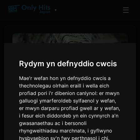
☰
▼
Rydym yn defnyddio cwcis
Mae'r wefan hon yn defnyddio cwcis a
thechnolegau olrhain eraill i wella eich
profiad pori i'r dibenion canlynol:
er mwyn
galluogi ymarferoldeb sylfaenol y wefan
,
er mwyn darparu profiad gwell ar y wefan
,
Mae cân newydd adieu
i fesur eich diddordeb yn ein cynnyrch a'n
'Wanna me' i Ddiweddu Ail
gwasanaethau ac i bersonoli
Gyfnod 'Esgyniad Llyfrbryf'
rhyngweithiadau marchnata
,
i gyflwyno
hysbysebion sy'n fwy perthnasol i chi
.