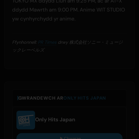
TOKYO MX ddydd Llun am 9:25 PM, ac ar AT-X
ddydd Mawrth am 9:00 PM. Anime WIT STUDIO
yw cynhyrchydd yr anime.
Ffynhonnell:
PR Times
drwy 株式会社ソニー・ミュージ
ックレーベルズ
GWRANDEWCH AR
ONLY HITS JAPAN
Only Hits Japan
Chwarae