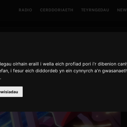
RADIO
CERDDORIAETH
TEYRNGEDAU
NEW
au olrhain eraill i wella eich profiad pori i'r dibenion can
efan
,
i fesur eich diddordeb yn ein cynnyrch a'n gwasanaet
i
.
ewisiadau