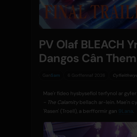
PV Olaf BLEACH Yr
Dangos Cân Thema
Gan
Sam
6 Gorffennaf 2026
Cyfieithwy
Mae'r fideo hysbysefiol terfynol ar gyfer
- The Calamity
bellach ar-lein. Mae'n 
'Rasen' (Troell), a berfformir gan
9Lana
.