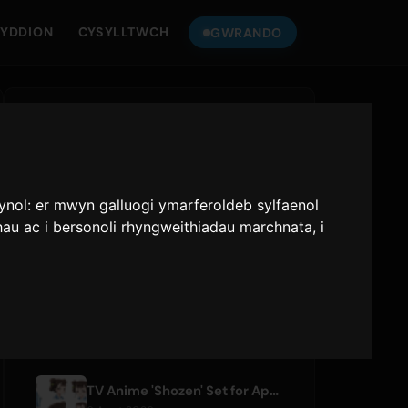
YDDION
CYSYLLTWCH
GWRANDO
GWRANDEWCH
ONLY HITS
AR
JAPAN
lynol:
er mwyn galluogi ymarferoldeb sylfaenol
Only Hits Japan
hau ac i bersonoli rhyngweithiadau marchnata
,
i
Chwarae
ERTHYGLAU DIWEDDAR
TV Anime 'Shozen' Set for April 2027 Premiere on Fuji TV