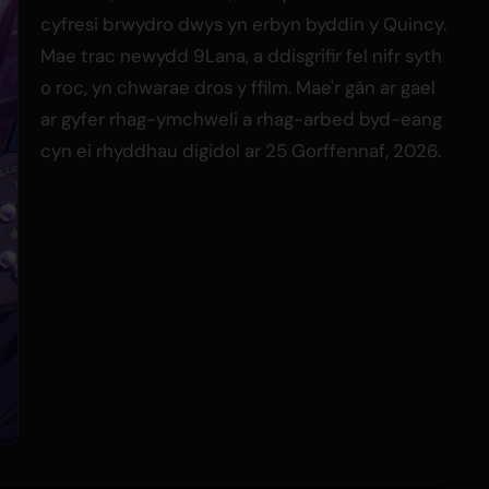
cyfresi brwydro dwys yn erbyn byddin y Quincy.
Mae trac newydd 9Lana, a ddisgrifir fel nifr syth
o roc, yn chwarae dros y ffilm. Mae'r gân ar gael
ar gyfer rhag-ymchweli a rhag-arbed byd-eang
cyn ei rhyddhau digidol ar 25 Gorffennaf, 2026.