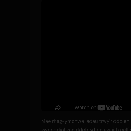
Mae rhag-ymchweliadau trwy'r ddolen
gwreiddiol gan ddefnyddio gwaith celf y