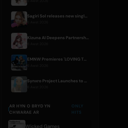
6 Awst 2026
Sagiri Sol releases new single 'next to your love' after hiatus
6 Awst 2026
Kizuna AI Deepens Partnership with Asobisystem Ahead of 10th Anniversary World Tour
6 Awst 2026
EMNW Premieres 'LOVING TO GET US BY' Music Video on August 7
6 Awst 2026
Synxro Project Launches to Create New IP from Fictional Anime Openings
6 Awst 2026
AR HYN O BRYD YN
ONLY
CHWARAE AR
HITS
Wicked Games