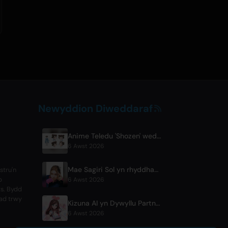
Newyddion Diweddaraf
Anime Teledu 'Shozen' wedi'i Osod ar gyfer Premiyr Ebrill 2027 ar Fuji TV
6 Awst 2026
Mae Sagiri Sol yn rhyddhau cân sengl newydd 'next to your love' ar ôl seibiant
stru'n
p
6 Awst 2026
ts. Bydd
iad trwy
Kizuna AI yn Dywyllu Partneriaeth gydag Asobisystem cyn Taith Byd 10fed Pen-blwydd
6 Awst 2026