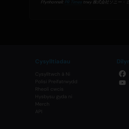
Ffynhonnell:
PR Times
trwy 株式会社ソニー
Cysylltiadau
Dily
Cysylltwch â Ni
Polisi Preifatrwydd
Rheoli cwcis
Hysbysu gyda ni
Merch
API