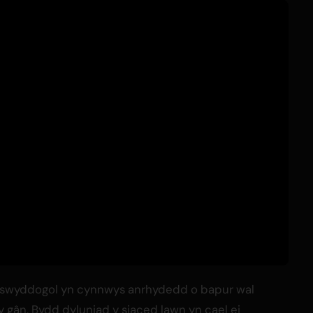
 swyddogol yn cynnwys anrhydedd o bapur wal
 gân. Bydd dyluniad y siaced lawn yn cael ei