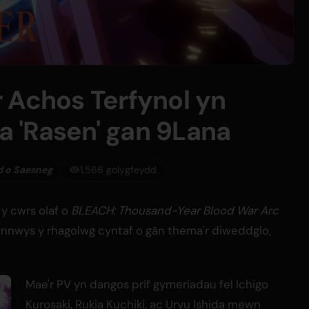
 Achos Terfynol yn
 'Rasen' gan 9Lana
d o Saesneg
1,566 golygfeydd
 y cwrs olaf o
BLEACH: Thousand-Year Blood War Arc
cynnwys y rhagolwg cyntaf o gân thema'r diweddglo,
Mae'r PV yn dangos prif gymeriadau fel Ichigo
Kurosaki, Rukia Kuchiki, ac Uryu Ishida mewn