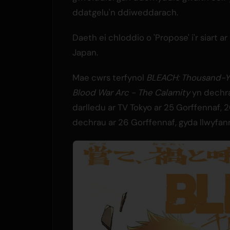
ddatgelu'n ddiweddarach.
Daeth ei chloddio o 'Propose' i'r siart ar
Japan.
Mae cwrs terfynol
BLEACH: Thousand-Y
Blood War Arc - The Calamity
yn dechr
darlledu ar TV Tokyo ar 25 Gorffennaf
dechrau ar 26 Gorffennaf, gyda llwyfan