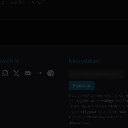
・ミュージックレーベルズ
nwch Ni
Newyddion
Mynychu
Trwy gofrestru yma, rydych yn cofre
uniongyrchol ar ein cylchgronau Po
Charts, Japan Charts, a K-POP Char
angen i chi gadarnhau eich cofrestr
glicio ar y ddolen yn yr e-bost a
dderbyniwch.