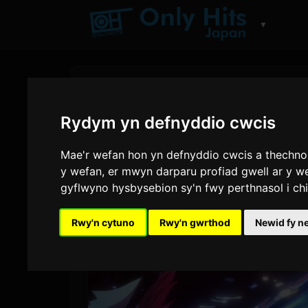
▼
Rydym yn defnyddio cwcis
Mae'r wefan hon yn defnyddio cwcis a thechnoleg
y wefan
,
er mwyn darparu profiad gwell ar y w
gyflwyno hysbysebion sy'n fwy perthnasol i ch
Rwy'n cytuno
Rwy'n gwrthod
Newid fy n