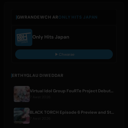
GWRANDEWCH AR
ONLY HITS JAPAN
Only Hits Japan
Chwarae
ERTHYGLAU DIWEDDAR
Virtual Idol Group FouRTe Project Debuts with 'ALL IN' Album Produced by m-flo's ☆Taku Takahashi
7 Awst 2026
BLACK TORCH Episode 6 Preview and Streaming Details
7 Awst 2026