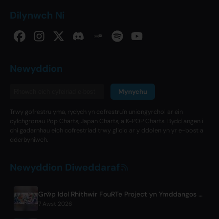
Dilynwch Ni
Newyddion
Mynychu
Trwy gofrestru yma, rydych yn cofrestru'n uniongyrchol ar ein
cylchgronau Pop Charts, Japan Charts, a K-POP Charts. Bydd angen i
chi gadarnhau eich cofrestriad trwy glicio ar y ddolen yn yr e-bost a
dderbyniwch.
Newyddion Diweddaraf
Grŵp Idol Rhithwir FouRTe Project yn Ymddangos gyda'r Albwm 'ALL IN' a Gynhyrchwyd gan ☆Taku Takahashi o m-flo
7 Awst 2026