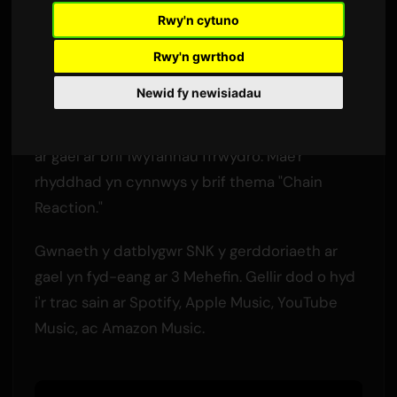
Rwy'n cytuno
Gan
Sam
3 Mehefin 2026
Cyfieithwyd o Saesneg
2,400 golygfeydd
Rwy'n gwrthod
Newid fy newisiadau
Mae'r trac sain llawn 97-tracio ar gyfer y gêm
ymladd
FATAL FURY: City of the Wolves
nawr
ar gael ar brif lwyfannau ffrwydro. Mae'r
rhyddhad yn cynnwys y brif thema "Chain
Reaction."
Gwnaeth y datblygwr SNK y gerddoriaeth ar
gael yn fyd-eang ar 3 Mehefin. Gellir dod o hyd
i'r trac sain ar Spotify, Apple Music, YouTube
Music, ac Amazon Music.