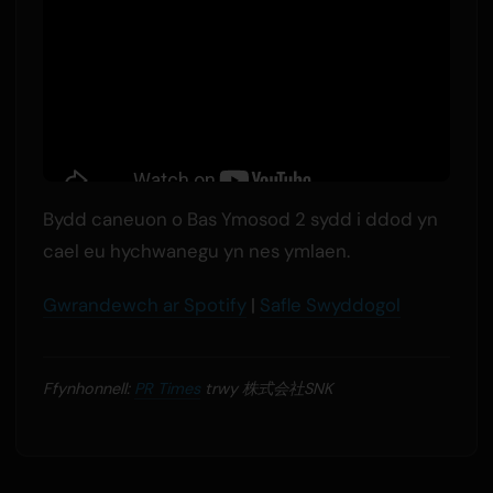
Bydd caneuon o Bas Ymosod 2 sydd i ddod yn
cael eu hychwanegu yn nes ymlaen.
Gwrandewch ar Spotify
|
Safle Swyddogol
Ffynhonnell:
PR Times
trwy 株式会社SNK