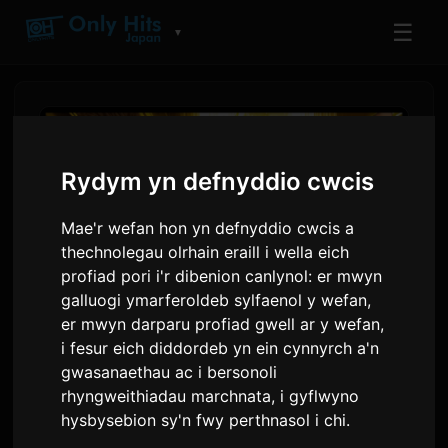
☰
▼
Rydym yn defnyddio cwcis
Mae'r wefan hon yn defnyddio cwcis a
thechnolegau olrhain eraill i wella eich
profiad pori i'r dibenion canlynol:
er mwyn
galluogi ymarferoldeb sylfaenol y wefan
,
er mwyn darparu profiad gwell ar y wefan
,
i fesur eich diddordeb yn ein cynnyrch a'n
MAWR NAW: Mae Sain Siamp
gwasanaethau ac i bersonoli
Twrw Mewn Gwasanaethau
rhyngweithiadau marchnata
,
i gyflwyno
Ffrwydro
hysbysebion sy'n fwy perthnasol i chi
.