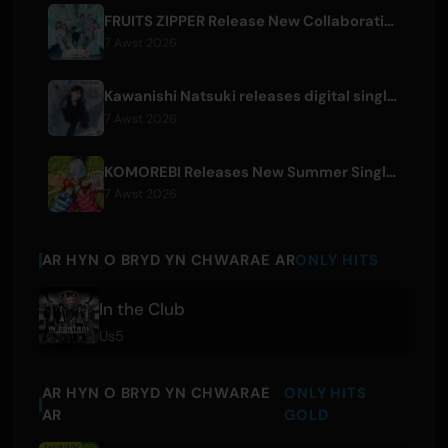
FRUITS ZIPPER Release New Collaboration Song '1,2,3,FOOOOUR'
7 Awst 2026
Kawanishi Natsuki releases digital single 'Sayonara wa Ichiban Kirei na Atashi de'
7 Awst 2026
KOMOREBI Releases New Summer Single 'Letsu Natsu'
7 Awst 2026
AR HYN O BRYD YN CHWARAE AR
ONLY HITS
In the Club
Us5
AR HYN O BRYD YN CHWARAE
ONLY HITS
AR
GOLD