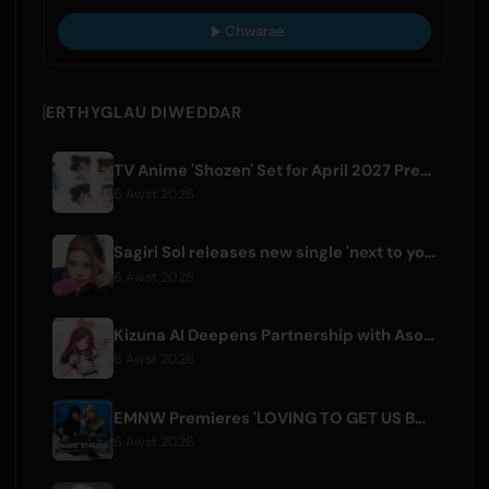
Chwarae
ERTHYGLAU DIWEDDAR
TV Anime 'Shozen' Set for April 2027 Premiere on Fuji TV
6 Awst 2026
Sagiri Sol releases new single 'next to your love' after hiatus
6 Awst 2026
Kizuna AI Deepens Partnership with Asobisystem Ahead of 10th Anniversary World Tour
6 Awst 2026
EMNW Premieres 'LOVING TO GET US BY' Music Video on August 7
6 Awst 2026