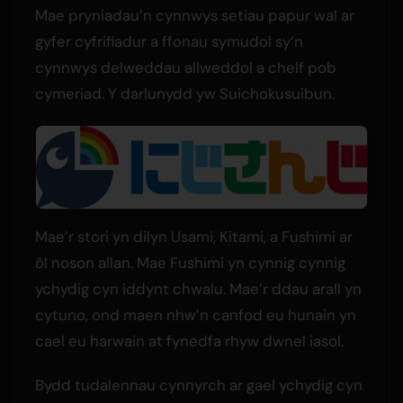
Mae pryniadau’n cynnwys setiau papur wal ar
gyfer cyfrifiadur a ffonau symudol sy’n
cynnwys delweddau allweddol a chelf pob
cymeriad. Y darlunydd yw Suichokusuibun.
Mae’r stori yn dilyn Usami, Kitami, a Fushimi ar
ôl noson allan. Mae Fushimi yn cynnig cynnig
ychydig cyn iddynt chwalu. Mae’r ddau arall yn
cytuno, ond maen nhw’n canfod eu hunain yn
cael eu harwain at fynedfa rhyw dwnel iasol.
Bydd tudalennau cynnyrch ar gael ychydig cyn