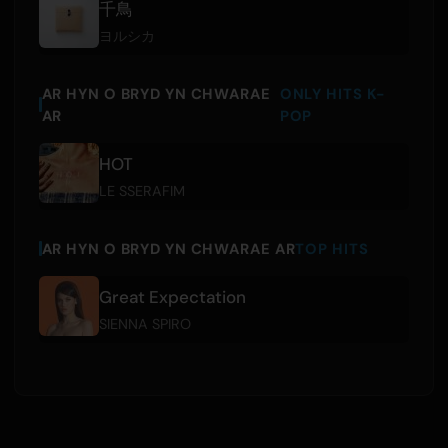
千鳥
ヨルシカ
AR HYN O BRYD YN CHWARAE
ONLY HITS K-
AR
POP
HOT
LE SSERAFIM
AR HYN O BRYD YN CHWARAE AR
TOP HITS
Great Expectation
SIENNA SPIRO