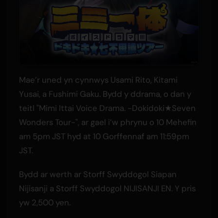
Mae’r uned yn cynnwys Usami Rito, Kitami
Yusai, a Fushimi Gaku. Bydd y ddrama, o dan y
teitl "Mimi Ittai Voice Drama. -Dokidoki★Seven
Wonders Tour-", ar gael i’w phrynu o 10 Mehefin
am 5pm JST hyd at 10 Gorffennaf am 11:59pm
JST.
Bydd ar werth ar Storff Swyddogol Siapan
Nijisanji a Storff Swyddogol NIJISANJI EN. Y pris
yw 2,500 yen.