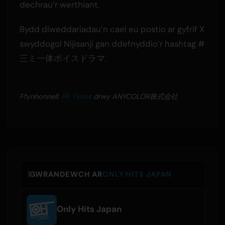
dechrau’r werthiant.
Bydd diweddariadau’n cael eu postio ar gyfrif X
swyddogol Nijisanji gan ddefnyddio’r hashtag #
三ミ一体ボイスドラマ.
Ffynhonnell:
PR Times
drwy ANYCOLOR株式会社
GWRANDEWCH AR
ONLY HITS JAPAN
Only Hits Japan