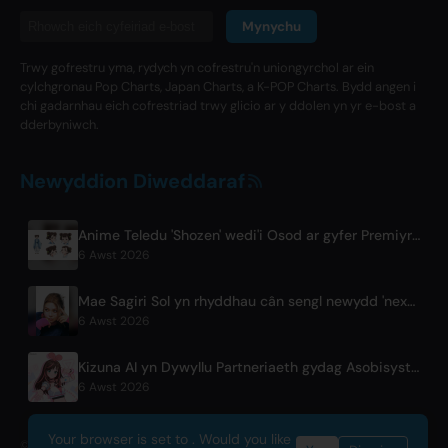
Mynychu
Trwy gofrestru yma, rydych yn cofrestru'n uniongyrchol ar ein
cylchgronau Pop Charts, Japan Charts, a K-POP Charts. Bydd angen i
chi gadarnhau eich cofrestriad trwy glicio ar y ddolen yn yr e-bost a
dderbyniwch.
Newyddion Diweddaraf
Anime Teledu 'Shozen' wedi'i Osod ar gyfer Premiyr Ebrill 2027 ar Fuji TV
6 Awst 2026
Mae Sagiri Sol yn rhyddhau cân sengl newydd 'next to your love' ar ôl seibiant
6 Awst 2026
Kizuna AI yn Dywyllu Partneriaeth gydag Asobisystem cyn Taith Byd 10fed Pen-blwydd
6 Awst 2026
Your browser is set to . Would you like
© 2026 OnlyHit. All rights reserved. - Metadata provided by
ACRCloud