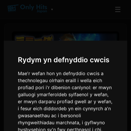
☰
▼
Rydym yn defnyddio cwcis
Mae'r wefan hon yn defnyddio cwcis a
thechnolegau olrhain eraill i wella eich
profiad pori i'r dibenion canlynol:
er mwyn
galluogi ymarferoldeb sylfaenol y wefan
,
er mwyn darparu profiad gwell ar y wefan
,
Mae Uned VTuber Nijisanji
i fesur eich diddordeb yn ein cynnyrch a'n
Mimi Ittai yn Lansio Drama
gwasanaethau ac i bersonoli
Llais
rhyngweithiadau marchnata
,
i gyflwyno
hysbysebion sy'n fwy perthnasol i chi
.