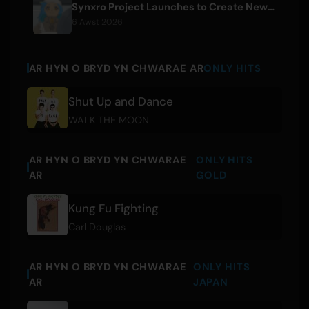
Synxro Project Launches to Create New IP from Fictional Anime Openings
6 Awst 2026
AR HYN O BRYD YN CHWARAE AR
ONLY HITS
Shut Up and Dance
WALK THE MOON
AR HYN O BRYD YN CHWARAE
ONLY HITS
AR
GOLD
Kung Fu Fighting
Carl Douglas
AR HYN O BRYD YN CHWARAE
ONLY HITS
AR
JAPAN