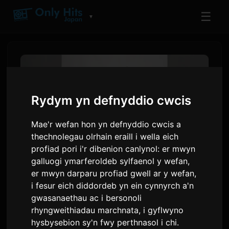
☰
▼
Rydym yn defnyddio cwcis
Mae'r wefan hon yn defnyddio cwcis a
thechnolegau olrhain eraill i wella eich
profiad pori i'r dibenion canlynol:
er mwyn
galluogi ymarferoldeb sylfaenol y wefan
,
er mwyn darparu profiad gwell ar y wefan
,
PES o RIP SLYME yn
i fesur eich diddordeb yn ein cynnyrch a'n
Rhyddhau EP Newydd 'PES
gwasanaethau ac i bersonoli
rhyngweithiadau marchnata
,
i gyflwyno
Part III'
hysbysebion sy'n fwy perthnasol i chi
.