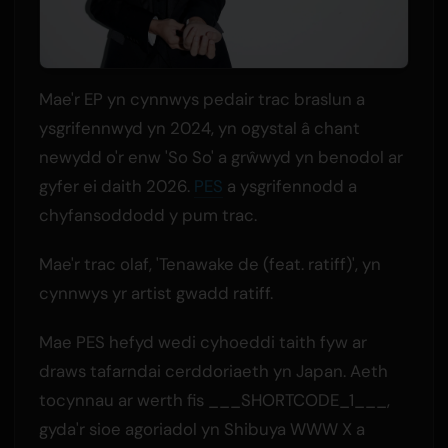
Mae'r EP yn cynnwys pedair trac braslun a
ysgrifennwyd yn 2024, yn ogystal â chant
newydd o'r enw 'So So' a grŵwyd yn benodol ar
gyfer ei daith 2026.
PES
a ysgrifennodd a
chyfansoddodd y pum trac.
Mae'r trac olaf, 'Tenawake de (feat. ratiff)', yn
cynnwys yr artist gwadd ratiff.
Mae PES hefyd wedi cyhoeddi taith fyw ar
draws tafarndai cerddoriaeth yn Japan. Aeth
tocynnau ar werth fis ___SHORTCODE_1___,
gyda'r sioe agoriadol yn Shibuya WWW X a