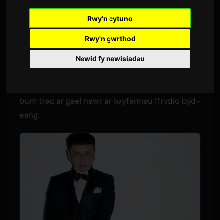
Gan
Sam
7 Gorffennaf 2026
Rwy'n cytuno
Cyfieithwyd o Saesneg
1,403 golygfeydd
Rwy'n gwrthod
Mae PES, aelod sylfaenol o'r grŵp hip-hop
Newid fy newisiadau
Japaneaidd
RIP SLYME
, wedi rhyddhau EP
newydd o'r enw 'PES Part III'. Mae'r casgliad o
bum trac ar gael nawr ar lwyfannau ffrydio byd-
eang.