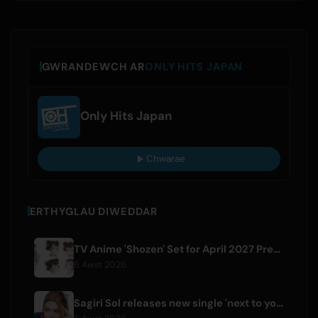
GWRANDEWCH AR
ONLY HITS JAPAN
Only Hits Japan
Chwarae
ERTHYGLAU DIWEDDAR
TV Anime 'Shozen' Set for April 2027 Premiere on Fuji TV
6 Awst 2026
Sagiri Sol releases new single 'next to your love' after hiatus