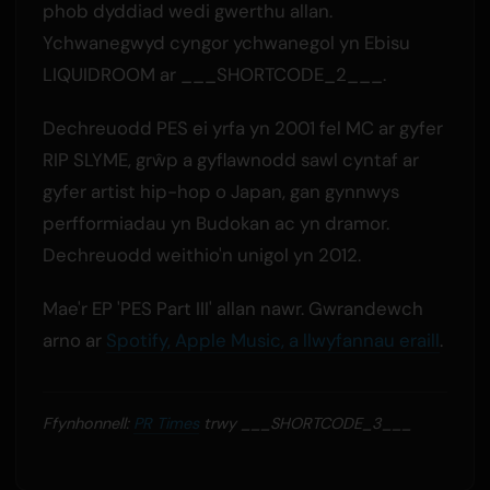
phob dyddiad wedi gwerthu allan.
Ychwanegwyd cyngor ychwanegol yn Ebisu
LIQUIDROOM ar ___SHORTCODE_2___.
Dechreuodd PES ei yrfa yn 2001 fel MC ar gyfer
RIP SLYME, grŵp a gyflawnodd sawl cyntaf ar
gyfer artist hip-hop o Japan, gan gynnwys
perfformiadau yn Budokan ac yn dramor.
Dechreuodd weithio'n unigol yn 2012.
Mae'r EP 'PES Part III' allan nawr. Gwrandewch
arno ar
Spotify, Apple Music, a llwyfannau eraill
.
Ffynhonnell:
PR Times
trwy ___SHORTCODE_3___