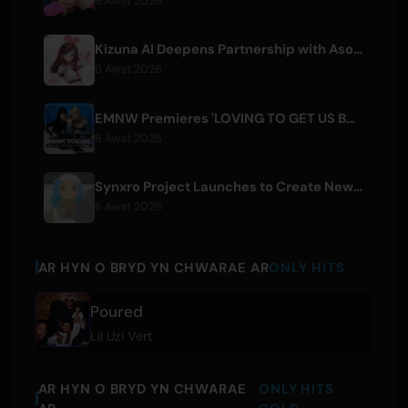
6 Awst 2026
Kizuna AI Deepens Partnership with Asobisystem Ahead of 10th Anniversary World Tour
6 Awst 2026
EMNW Premieres 'LOVING TO GET US BY' Music Video on August 7
6 Awst 2026
Synxro Project Launches to Create New IP from Fictional Anime Openings
6 Awst 2026
AR HYN O BRYD YN CHWARAE AR
ONLY HITS
Poured
Lil Uzi Vert
AR HYN O BRYD YN CHWARAE
ONLY HITS