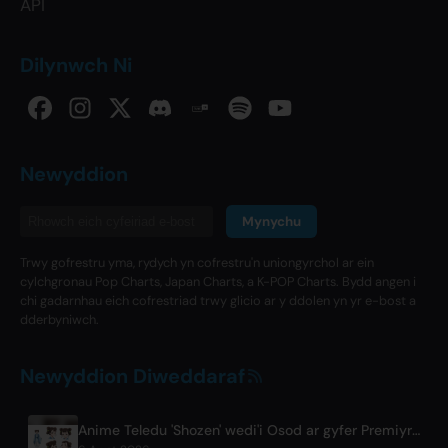
API
Dilynwch Ni
Newyddion
Mynychu
Trwy gofrestru yma, rydych yn cofrestru'n uniongyrchol ar ein
cylchgronau Pop Charts, Japan Charts, a K-POP Charts. Bydd angen i
chi gadarnhau eich cofrestriad trwy glicio ar y ddolen yn yr e-bost a
dderbyniwch.
Newyddion Diweddaraf
Anime Teledu 'Shozen' wedi'i Osod ar gyfer Premiyr Ebrill 2027 ar Fuji TV