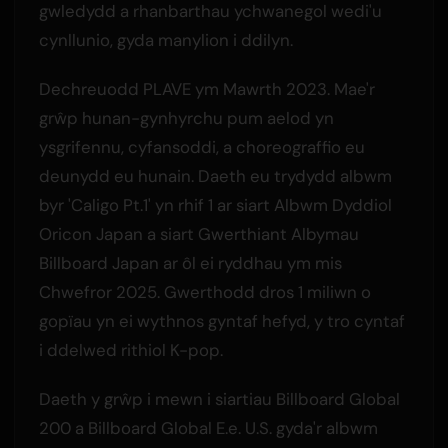
gwledydd a rhanbarthau ychwanegol wedi'u
cynllunio, gyda manylion i ddilyn.
Dechreuodd PLAVE ym Mawrth 2023. Mae'r
grŵp hunan-gynhyrchu pum aelod yn
ysgrifennu, cyfansoddi, a choreograffio eu
deunydd eu hunain. Daeth eu trydydd albwm
byr 'Caligo Pt.1' yn rhif 1 ar siart Albwm Dyddiol
Oricon Japan a siart Gwerthiant Albymau
Billboard Japan ar ôl ei ryddhau ym mis
Chwefror 2025. Gwerthodd dros 1 miliwn o
gopïau yn ei wythnos gyntaf hefyd, y tro cyntaf
i ddelwed rithiol K-pop.
Daeth y grŵp i mewn i siartiau Billboard Global
200 a Billboard Global E.e. U.S. gyda'r albwm