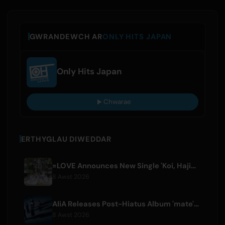
GWRANDEWCH AR
ONLY HITS JAPAN
Only Hits Japan
Chwarae
ERTHYGLAU DIWEDDAR
=LOVE Announces New Single 'Koi, Hajimemashita.' and Tokyo Dome Concerts
8 Awst 2026
AliA Releases Post-Hiatus Album 'mate', Announces Tokyo Live
8 Awst 2026