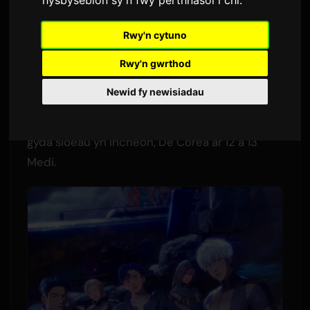
Gan
Sam
4 Mehefin 2026
Rwy'n cytuno
Cyfieithwyd o Saesneg
2,886 golygfeydd
Rwy'n gwrthod
Bydd y grŵp K-pop rhithiol
PLAVE
yn lansio eu
Newid fy newisiadau
taith fyd gyntaf ym mis Medi 2026. Mae 'Taith
Byd PLAVE 2026 [KEEP IT MANIC]' yn dechrau
gyda sioeau yn Incheon, De Corea ar 12 a 13
Medi.