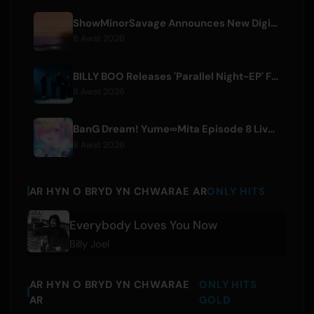
ShowMinorSavage Announces New Digital Single 'Gradation'
8 Awst 2026
BILLY BOO Releases 'Parallel Night-EP' Featuring TV Drama Theme Song
8 Awst 2026
BanG Dream! Yume∞Mita Episode 8 Live Clip Released
8 Awst 2026
AR HYN O BRYD YN CHWARAE AR
ONLY HITS
Everybody Loves You Now
Billy Joel
AR HYN O BRYD YN CHWARAE
ONLY HITS
AR
GOLD