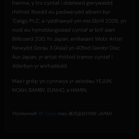
hwnnw, y tro cyntaf i ddelwed gwrywaidd
rhithiol. Roedd eu pedwerydd albwm byr
'Caligo Pt.2', a ryddhawyd ym mis Ebrill 2026, yn
nodi eu hymddangosiad cyntaf ar brif siart
Billboard 200. Yn Japan, enillasant Wobr Artist
Newydd Gorau 3 (Asia) yn 40fed Gwobr Disc
Aur Japan, yr artist rhithiol tramor cyntaf i
dderbyn yr anrhydedd.
Mae'r grŵp yn cynnwys yr aelodau YEJUN,
NOAH, BAMBY, EUNHO, a HAMIN.
Ffynhonnell:
PR Times
trwy 株式会社HYBE JAPAN