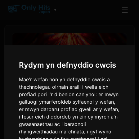
☰
▼
Rydym yn defnyddio cwcis
Mae'r wefan hon yn defnyddio cwcis a
thechnolegau olrhain eraill i wella eich
profiad pori i'r dibenion canlynol:
er mwyn
galluogi ymarferoldeb sylfaenol y wefan
,
PLAVE yn Cyhoeddi Taith
er mwyn darparu profiad gwell ar y wefan
,
i fesur eich diddordeb yn ein cynnyrch a'n
Byd Gyntaf 'KEEP IT MANIC'
gwasanaethau ac i bersonoli
ar gyfer 2026
rhyngweithiadau marchnata
,
i gyflwyno
hysbysebion sy'n fwy perthnasol i chi
.