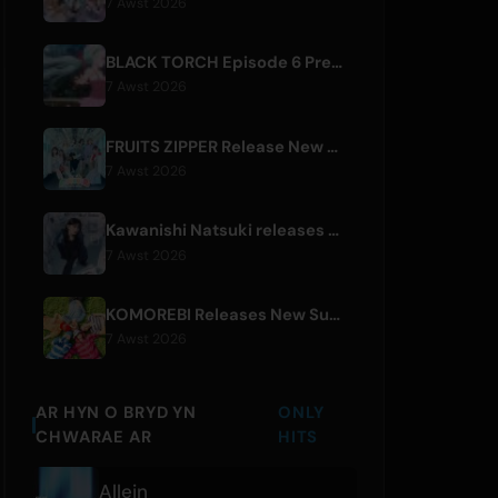
7 Awst 2026
BLACK TORCH Episode 6 Preview and Streaming Details
7 Awst 2026
FRUITS ZIPPER Release New Collaboration Song '1,2,3,FOOOOUR'
7 Awst 2026
Kawanishi Natsuki releases digital single 'Sayonara wa Ichiban Kirei na Atashi de'
7 Awst 2026
KOMOREBI Releases New Summer Single 'Letsu Natsu'
7 Awst 2026
AR HYN O BRYD YN
ONLY
CHWARAE AR
HITS
Allein