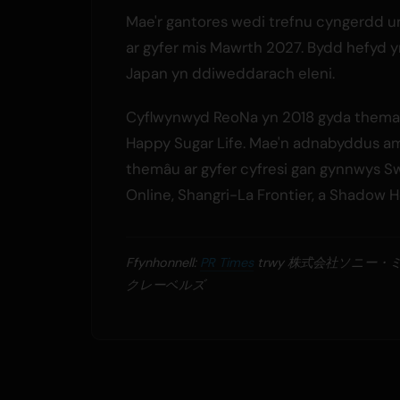
Mae'r gantores wedi trefnu cyngerdd 
ar gyfer mis Mawrth 2027. Bydd hefyd 
Japan yn ddiweddarach eleni.
Cyflwynwyd ReoNa yn 2018 gyda thema 
Happy Sugar Life. Mae'n adnabyddus a
themâu ar gyfer cyfresi gan gynnwys S
Online, Shangri-La Frontier, a Shadow 
Ffynhonnell:
PR Times
trwy 株式会社ソニー・
クレーベルズ