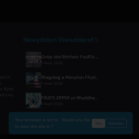
Newyddion Diweddaraf
Grŵp Idol Rhithwir FouRTe Project yn Ymddangos gyda'r Albwm 'ALL IN' a Gynhyrchwyd gan ☆Taku Takahashi o m-flo
7 Awst 2026
Rhagolwg a Manylion Ffrydio Penod 6 BLACK TORCH
stru'n
p
7 Awst 2026
ts. Bydd
iad trwy
FRUITS ZIPPER yn Rhyddhau Cân Gydweithredol Newydd '1,2,3,FOOOOUR'
7 Awst 2026
Your browser is set to . Would you like
Yes
Dismiss
to view the site in ?