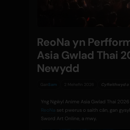
ReoNa yn Perffor
Asia Gwlad Thai 2
Newydd
Gan
Sam
2 Mehefin 2026
Cyfieithwyd o
Yng Ngŵyl Anime Asia Gwlad Thai 2026
ReoNa
set pwerus o saith cân, gan gys
Sword Art Online, a mwy.