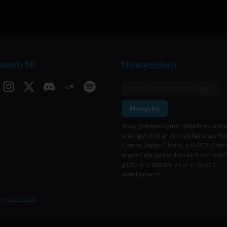
nwch Ni
Newyddion
Mynychu
Trwy gofrestru yma, rydych yn cofre
uniongyrchol ar ein cylchgronau Po
Charts, Japan Charts, a K-POP Char
angen i chi gadarnhau eich cofrestr
glicio ar y ddolen yn yr e-bost a
dderbyniwch.
 by
ACRCloud