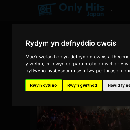
▼
Rydym yn defnyddio cwcis
Mae'r wefan hon yn defnyddio cwcis a thechnoleg
y wefan
,
er mwyn darparu profiad gwell ar y w
gyflwyno hysbysebion sy'n fwy perthnasol i ch
Rwy'n cytuno
Rwy'n gwrthod
Newid fy n