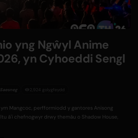
mio yng Ngŵyl Anime
026, yn Cyhoeddi Sengl
 Saesneg
2,924 golygfeydd
 ym Mangcoc, perfformiodd y gantores Anisong
ylltu â'i chefnogwyr drwy themâu o Shadow House,