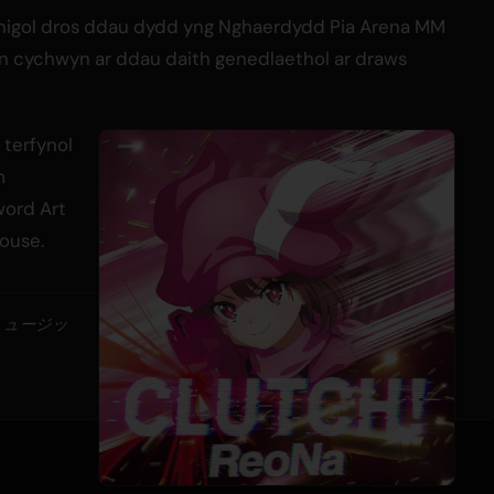
unigol dros ddau dydd yng Nghaerdydd Pia Arena MM
yn cychwyn ar ddau daith genedlaethol ar draws
terfynol
m
word Art
House.
ミュージッ