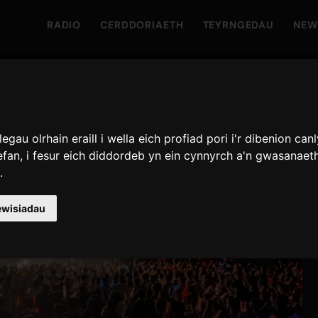
RADIO
CERDDORIAETH
TEYRNGEDAU
NEW
au olrhain eraill i wella eich profiad pori i'r dibenion can
efan
,
i fesur eich diddordeb yn ein cynnyrch a'n gwasanaet
i
.
ewisiadau