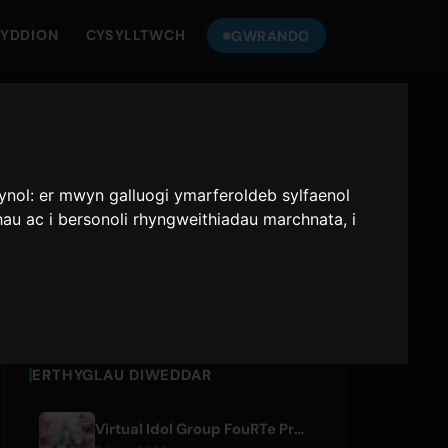
YDDION
CYSYLLTWCH
GWRANDO
GWRANDEWCH
ONLY HITS
AR
JAPAN
lynol:
er mwyn galluogi ymarferoldeb sylfaenol
hau ac i bersonoli rhyngweithiadau marchnata
,
i
Only Hits Japan
Chwarae
ERTHYGLAU DIWEDDAR
Virtual Idol Group FouRTe Project Debuts with 'ALL IN' Album Produced by m-flo's ☆Taku Takahashi