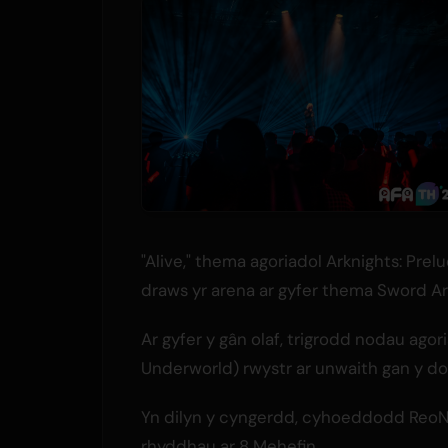
"Alive," thema agoriadol Arknights: Pre
draws yr arena ar gyfer thema Sword Art
Ar gyfer y gân olaf, trigrodd nodau agor
Underworld) rwystr ar unwaith gan y dorf
Yn dilyn y cyngerdd, cyhoeddodd ReoNa
rhyddhau ar 8 Mehefin.