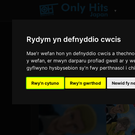
▼
Rydym yn defnyddio cwcis
Mae'r wefan hon yn defnyddio cwcis a thechnoleg
y wefan
,
er mwyn darparu profiad gwell ar y w
gyflwyno hysbysebion sy'n fwy perthnasol i ch
Rwy'n cytuno
Rwy'n gwrthod
Newid fy n