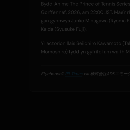
Bydd 'Anime The Prince of Tennis Series 
Gorffennaf, 2026, am 22:00 JST. Mae'r rh
gan gynnwys Junko Minagawa (Ryoma Ech
Kaida (Syusuke Fuji).
Yr actorion llais Seiichiro Kawamoto (
Momoshiro) fydd yn gyfrifol am waith M
Ffynhonnell:
PR Times
via 株式会社ADKエモ