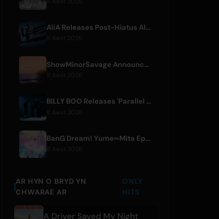
8 Awst 2026
AliA Releases Post-Hiatus Album 'mate', Announces Tokyo Live
8 Awst 2026
ShowMinorSavage Announces New Digital Single 'Gradation'
8 Awst 2026
BILLY BOO Releases 'Parallel Night-EP' Featuring TV Drama Theme Song
8 Awst 2026
BanG Dream! Yume∞Mita Episode 8 Live Clip Released
8 Awst 2026
AR HYN O BRYD YN
ONLY
CHWARAE AR
HITS
A Driver Saved My Night