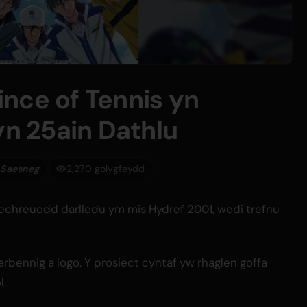
nce of Tennis yn
 25ain Dathlu
 Saesneg
2,270 golygfeydd
ddechreuodd darlledu ym mis Hydref 2001, wedi trefnu
bennig a logo. Y prosiect cyntaf yw rhaglen goffa
l.