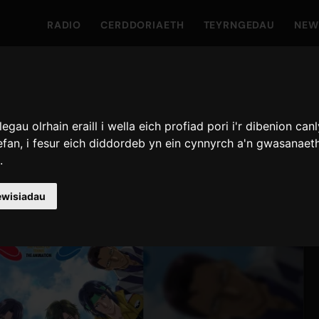
RADIO
CERDDORIAETH
TEYRNGEDAU
NEW
au olrhain eraill i wella eich profiad pori i'r dibenion can
efan
,
i fesur eich diddordeb yn ein cynnyrch a'n gwasanaet
i
.
ewisiadau