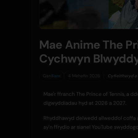
Mae Anime The Pri
Cychwyn Blwyddyn
Gan
Sam
4 Mehefin 2026
Cyfieithwyd o
Mae'r ffranch The Prince of Tennis, a 
digwyddiadau hyd at 2026 a 2027.
Rhyddhawyd delwedd allweddol coffa ar
sy'n ffrydio ar sianel YouTube swyddogo