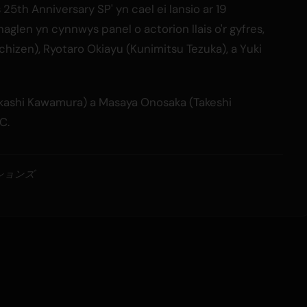
25th Anniversary SP' yn cael ei lansio ar 19
aglen yn cynnwys panel o actorion llais o'r gyfres,
izen), Ryotaro Okiayu (Kunimitsu Tezuka), a Yuki
Takashi Kawamura) a Masaya Onosaka (Takeshi
C.
ーションズ