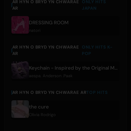
AR HYN O BRYD YN CHWARAE
ONLY HITS
AR
JAPAN
DRESSING ROOM
natori
AR HYN O BRYD YN CHWARAE
ONLY HITS K-
AR
POP
Keychain - Inspired by the Original Motion Picture K-POPS!
aespa
,
Anderson .Paak
AR HYN O BRYD YN CHWARAE AR
TOP HITS
the cure
Olivia Rodrigo