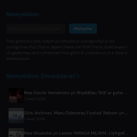
Newyddion
Mynychu
Trwy gofrestru yma, rydych yn cofrestru'n uniongyrchol ar ein
cylchgronau Pop Charts, Japan Charts, a K-POP Charts. Bydd angen i
chi gadarnhau eich cofrestriad trwy glicio ar y ddolen yn yr e-bost a
dderbyniwch.
Newyddion Diweddaraf
Mae Daichi Yamamoto yn Rhyddhau 'Still' ar gyfer yr Anime Hip-Hop 'Shadow Beat'
7 Awst 2026
Girls Archives. Maeu Ddechrau Fywiad 'Reborn' yn Themâu i Ffilm Netflix
7 Awst 2026
Mae Shueisha yn Lansio 'MANGA MILIWN', Llyfrgell Fyd-eang Am Ddim o 400 Teitl Manga