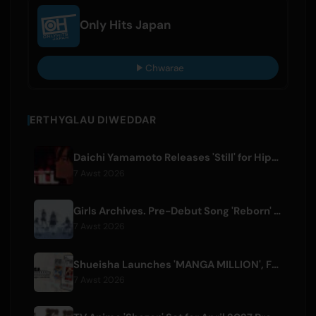
Only Hits Japan
Chwarae
ERTHYGLAU DIWEDDAR
Daichi Yamamoto Releases 'Still' for Hip-Hop Anime 'Shadow Beat'
7 Awst 2026
Girls Archives. Pre-Debut Song 'Reborn' is Theme for Netflix Film
7 Awst 2026
Shueisha Launches 'MANGA MILLION', Free Global Library of 400 Manga Titles
7 Awst 2026