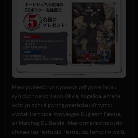
Mae'r gweledol yn cynnwys prif gymeriadau
sy'n dychwelyd: Leon, Olivia, Angelica, a Marie
ochr yn ochr â gwrthgymeriadau o'r tymor
cyntaf: Hertrude, tywysoges Dugiaeth Fanoss,
a'r Marchog Du Bandel. Mae cymeriad newydd,
chwaer iau Hertrude, Hertrauda, hefyd i'w weld.