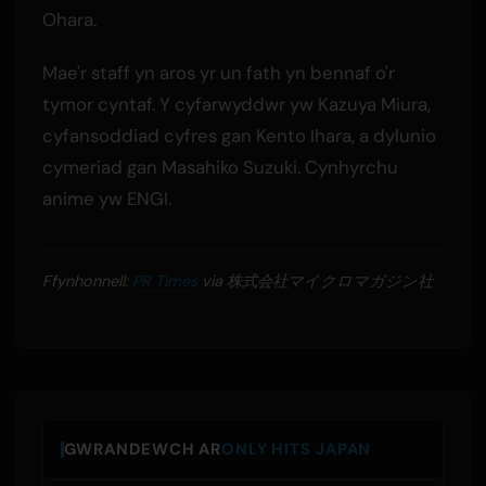
Ohara.
Mae'r staff yn aros yr un fath yn bennaf o'r
tymor cyntaf. Y cyfarwyddwr yw Kazuya Miura,
cyfansoddiad cyfres gan Kento Ihara, a dylunio
cymeriad gan Masahiko Suzuki. Cynhyrchu
anime yw ENGI.
Ffynhonnell:
PR Times
via 株式会社マイクロマガジン社
GWRANDEWCH AR
ONLY HITS JAPAN