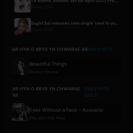
TV Anime 'Shozen' Set for April 2027 Premiere on Fuji TV
6 Awst 2026
Sagiri Sol releases new single 'next to your love' after hiatus
6 Awst 2026
AR HYN O BRYD YN CHWARAE AR
ONLY HITS
Beautiful Things
Benson Boone
AR HYN O BRYD YN CHWARAE
ONLY HITS
AR
GOLD
Eyes Without a Face - Acoustic
Billy Idol
,
Eric Maia