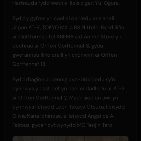
Hertrauda fydd wedi ei lleisio gan Yui Ogura.
Bydd y gyfres yn cael ei darlledu ar sianeli
Japan AT-X, TOKYO MX, a BS Nittele. Bydd llifio
ar blatfformau fel ABEMA a d Anime Store yn
dechrau ar Orffen Gorffennaf 8, gyda
gwefannau llifio eraill yn cychwyn ar Orffen
Gorffennaf 13.
Bydd rhaglen arbennig cyn-ddarlledu sy'n
cynnwys y cast prif yn cael ei darlledu ar AT-X
ar Orffen Gorffennaf 2. Mae'r sioe un awr yn
cynnwys lleisydd Leon Takuya Otsuka, lleisydd
Olivia Kana Ichinose, a lleisydd Angelica Ai
Fairouz, gyda'r cyflwynydd MC Tenjin Taro.