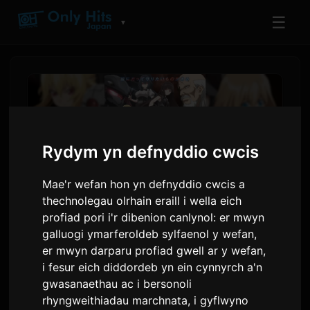
☰
▼
Rydym yn defnyddio cwcis
Mae'r wefan hon yn defnyddio cwcis a
thechnolegau olrhain eraill i wella eich
profiad pori i'r dibenion canlynol:
er mwyn
galluogi ymarferoldeb sylfaenol y wefan
,
Mae 'Trapped in a Dating Sim'
er mwyn darparu profiad gwell ar y wefan
,
Ail yn Cychwyn ar Orffen
i fesur eich diddordeb yn ein cynnyrch a'n
gwasanaethau ac i bersonoli
Gorffennaf 8 gyda
rhyngweithiadau marchnata
,
i gyflwyno