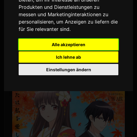
Produkten und Dienstleistungen zu
Von
Sam
6 Juli 2026
messen und Marketinginteraktionen zu
Übersetzt aus dem Englischen
1,515 Aufrufe
personalisieren
,
um Anzeigen zu liefern die
für Sie relevanter sind
.
ClariS hat eine neue Single mit dem Titel
'Hitokoto' veröffentlicht. Der Song dient als
Alle akzeptieren
Opening für den TV-Anime 'Oni no Hanayome',
Ich lehne ab
der am 4. Juli Premiere feierte.
Einstellungen ändern