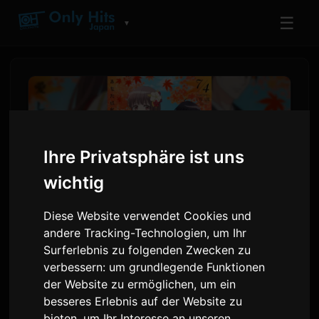
☰
▼
Ihre Privatsphäre ist uns
wichtig
Diese Website verwendet Cookies und
andere Tracking-Technologien, um Ihr
Surferlebnis zu folgenden Zwecken zu
ClariS veröffentlicht neue
verbessern:
um grundlegende Funktionen
Single 'Hitokoto' für den
der Website zu ermöglichen
,
um ein
Anime 'Oni no Hanayome'
besseres Erlebnis auf der Website zu
bieten
,
um Ihr Interesse an unseren