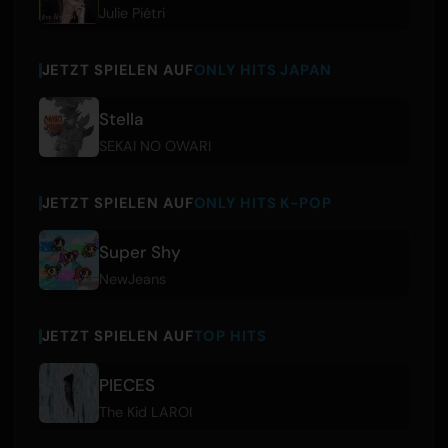
Julie Piétri
JETZT SPIELEN AUF
ONLY HITS JAPAN
Stella
SEKAI NO OWARI
JETZT SPIELEN AUF
ONLY HITS K-POP
Super Shy
NewJeans
JETZT SPIELEN AUF
TOP HITS
PIECES
The Kid LAROI