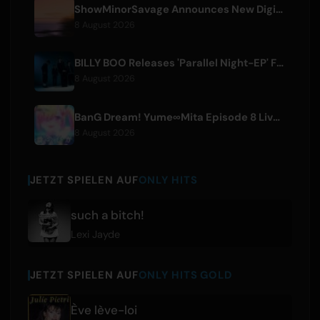
ShowMinorSavage Announces New Digital Single 'Gradation'
8 August 2026
BILLY BOO Releases 'Parallel Night-EP' Featuring TV Drama Theme Song
8 August 2026
BanG Dream! Yume∞Mita Episode 8 Live Clip Released
8 August 2026
JETZT SPIELEN AUF
ONLY HITS
such a bitch!
Lexi Jayde
JETZT SPIELEN AUF
ONLY HITS GOLD
Ève lève-loi