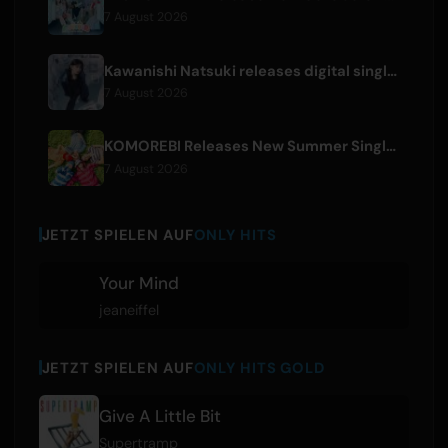
7 August 2026
Kawanishi Natsuki releases digital single 'Sayonara wa Ichiban Kirei na Atashi de'
7 August 2026
KOMOREBI Releases New Summer Single 'Letsu Natsu'
7 August 2026
JETZT SPIELEN AUF
ONLY HITS
Your Mind
jeaneiffel
JETZT SPIELEN AUF
ONLY HITS GOLD
Give A Little Bit
Supertramp