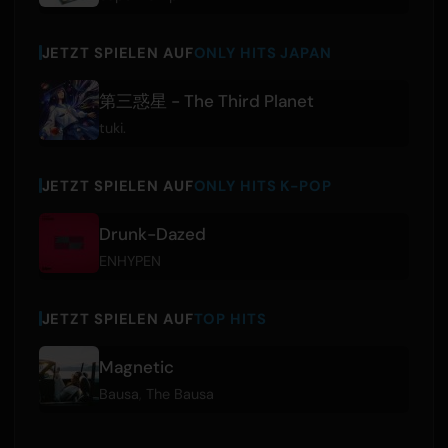
JETZT SPIELEN AUF
ONLY HITS JAPAN
第三惑星 - The Third Planet
tuki.
JETZT SPIELEN AUF
ONLY HITS K-POP
Drunk-Dazed
ENHYPEN
JETZT SPIELEN AUF
TOP HITS
Magnetic
Bausa
,
The Bausa