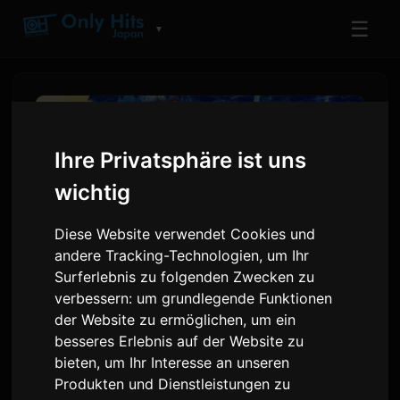
☰
▼
Ihre Privatsphäre ist uns
wichtig
Diese Website verwendet Cookies und
andere Tracking-Technologien, um Ihr
Surferlebnis zu folgenden Zwecken zu
verbessern:
um grundlegende Funktionen
Shangri-La Frontier Manga
der Website zu ermöglichen
,
um ein
besseres Erlebnis auf der Website zu
bietet 126 Kapitel 72 Stunden
bieten
,
um Ihr Interesse an unseren
lang kostenlos an
Produkten und Dienstleistungen zu