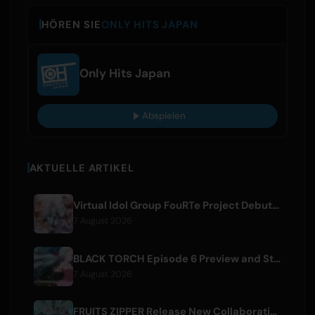
HÖREN SIE
ONLY HITS JAPAN
Only Hits Japan
Abspielen
AKTUELLE ARTIKEL
Virtual Idol Group FouRTe Project Debuts with 'ALL IN' Album Produced by m-flo's ☆Taku Takahashi
7 August 2026
BLACK TORCH Episode 6 Preview and Streaming Details
7 August 2026
FRUITS ZIPPER Release New Collaboration Song '1,2,3,FOOOOUR'