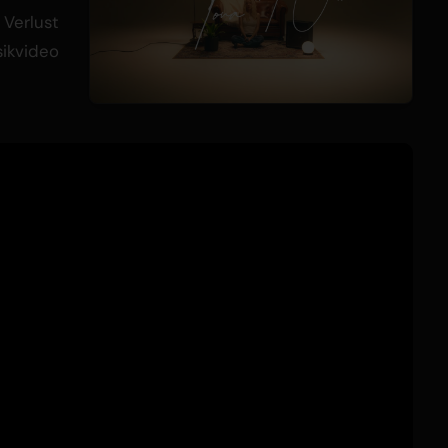
 Verlust
sikvideo