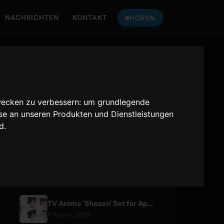
NACHRICHTEN
KONTAKT
HÖREN
HÖREN SIE
ONLY HITS JAPAN
wecken zu verbessern:
um grundlegende
Only Hits Japan
sse an unseren Produkten und Dienstleistungen
nd
.
Abspielen
AKTUELLE ARTIKEL
TV Anime 'Shozen' Set for April 2027 Premiere on Fuji TV
6 August 2026