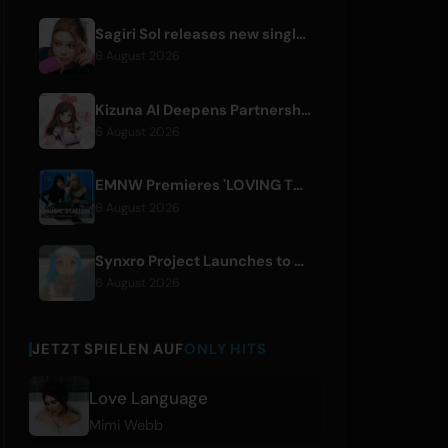
Sagiri Sol releases new single 'next to your love' after hiatus
6 August 2026
Kizuna AI Deepens Partnership with Asobisystem Ahead of 10th Anniversary World Tour
6 August 2026
EMNW Premieres 'LOVING TO GET US BY' Music Video on August 7
6 August 2026
Synxro Project Launches to Create New IP from Fictional Anime Openings
6 August 2026
JETZT SPIELEN AUF
ONLY HITS
Love Language
Mimi Webb