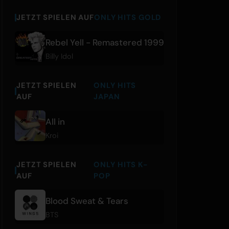
JETZT SPIELEN AUF
ONLY HITS GOLD
Rebel Yell - Remastered 1999
Billy Idol
JETZT SPIELEN
ONLY HITS
AUF
JAPAN
All in
Kroi
JETZT SPIELEN
ONLY HITS K-
AUF
POP
Blood Sweat & Tears
BTS