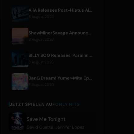
AliA Releases Post-Hiatus Album 'mate', Announces Tokyo Live
8 August 2026
ShowMinorSavage Announces New Digital Single 'Gradation'
8 August 2026
BILLY BOO Releases 'Parallel Night-EP' Featuring TV Drama Theme Song
8 August 2026
BanG Dream! Yume∞Mita Episode 8 Live Clip Released
8 August 2026
JETZT SPIELEN AUF
ONLY HITS
Save Me Tonight
David Guetta
,
Jennifer Lopez