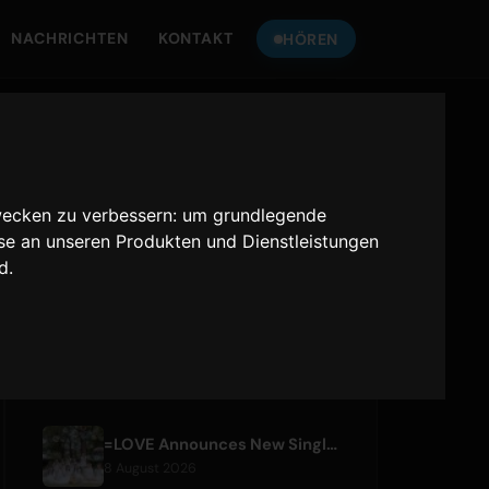
NACHRICHTEN
KONTAKT
HÖREN
HÖREN SIE
ONLY HITS JAPAN
wecken zu verbessern:
um grundlegende
Only Hits Japan
sse an unseren Produkten und Dienstleistungen
nd
.
Abspielen
AKTUELLE ARTIKEL
=LOVE Announces New Single 'Koi, Hajimemashita.' and Tokyo Dome Concerts
8 August 2026