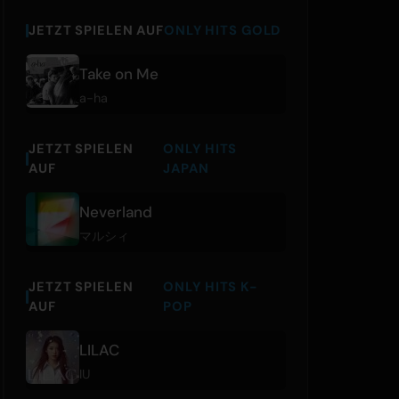
JETZT SPIELEN AUF
ONLY HITS GOLD
Take on Me
a-ha
JETZT SPIELEN
ONLY HITS
AUF
JAPAN
Neverland
マルシィ
JETZT SPIELEN
ONLY HITS K-
AUF
POP
LILAC
IU