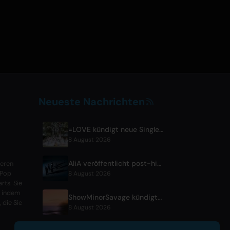
Neueste Nachrichten
=LOVE kündigt neue Single 'Koi, Hajimemashita.' und Tokyo-Dome-Konzerte an
8 August 2026
AliA veröffentlicht post-hiatus Album 'mate' und kündigt Tokyo Live an
ieren
 Pop
8 August 2026
rts. Sie
, indem
ShowMinorSavage kündigt neue digitale Single 'Gradation' an
, die Sie
8 August 2026