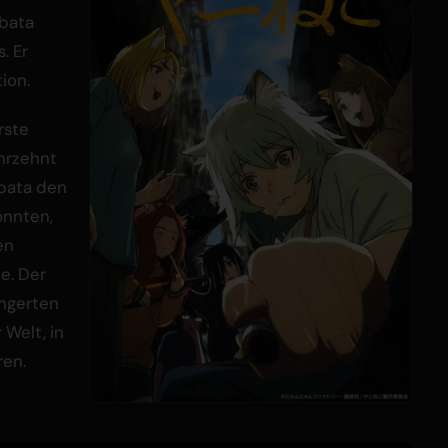
ibata
. Er
ion.
rste
hrzehnt
ibata den
onnten,
en
e. Der
ngerten
 Welt, in
ren.