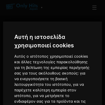
☰
▼
Αυτή η ιστοσελίδα
χρησιμοποιεί cookies
Αυτός ο ιστότοπος χρησιμοποιεί cookies
ΚΑΛΛΙΤΈΧΝΗΣ
και άλλες τεχνολογίες παρακολούθησης
Eve
για τη βελτίωση της εμπειρίας περιήγησής
σας για τους ακόλουθους σκοπούς:
για
Κομμάτια και άλμπουμ που παίζονται στο
να ενεργοποιήσετε τη βασική
Only Hits
λειτουργικότητα του ιστότοπου
,
για να
παρέχετε καλύτερη εμπειρία στον
12
1
ιστότοπο
,
για να μετρήσετε το
ΚΟΜΜΆΤΙΑ
ΆΛΜΠΟΥΜ
ενδιαφέρον σας για τα προϊόντα και τις