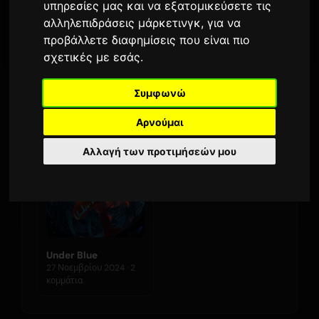
υπηρεσίες μας και να εξατομικεύσετε τις
152
26 Ιουνίου 2026
αλληλεπιδράσεις μάρκετινγκ
,
για να
ΤΕΛΕΥΤΑΊΑ ΚΥΚΛΟΦΟΡΊΑ
ΑΚΡΟΆΣΕΙΣ · 90 ΗΜ.
προβάλλετε διαφημίσεις που είναι πιο
σχετικές με εσάς
.
Συμφωνώ
Άλμπουμ
Αρνούμαι
Αλλαγή των προτιμήσεών μου
Under Blue
27 Νοεμβρίου 2024 · 2
κομμάτια