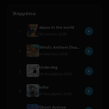
Κομμάτια
abyss in the world
1
26 Ιουνίου 2026
Wind's Anthem (feat. suis From Yorushika)
2
14 Απριλίου 2026
Underdog
3
28 Νοεμβρίου 2025
Iolite
4
31 Οκτωβρίου 2025
Ghost Avenue