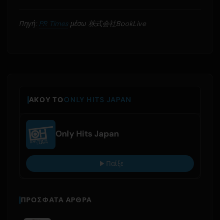
Πηγή:
PR Times
μέσω 株式会社BookLive
ΆΚΟΥ ΤΟ
ONLY HITS JAPAN
Only Hits Japan
Παίξε
ΠΡΌΣΦΑΤΑ ΆΡΘΡΑ