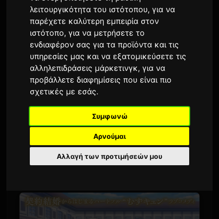
πρεμιέρα στις 4 Ιουλίου
λειτουργικότητα του ιστότοπου
,
για να
παρέχετε καλύτερη εμπειρία στον
Από τον
Sam
3 Ιουνίου 2026
ιστότοπο
,
για να μετρήσετε το
Μεταφρασμένο από τα αγγλικά
ενδιαφέρον σας για τα προϊόντα και τις
υπηρεσίες μας και να εξατομικεύσετε τις
2,694 προβολές
αλληλεπιδράσεις μάρκετινγκ
,
για να
προβάλλετε διαφημίσεις που είναι πιο
Η τηλεοπτική προσαρμογή anime του
σχετικές με εσάς
.
δημοφιλούς manga
"Kimi wo Aisuru Ki wa Nai"
Συμφωνώ
to Itta Jiki Koushaku-sama ga Naze ka Dekiai
Shite Kimasu
(Kimi Ai) κυκλοφόρησε το κύριο
Αρνούμαι
βίντεο προώθησης και το δεύτερο βασικό
Αλλαγή των προτιμήσεών μου
οπτικό. Ανακοινώθηκαν επίσης το τραγούδι
τίτλων αρχής και το τραγούδι τίτλων τέλους.