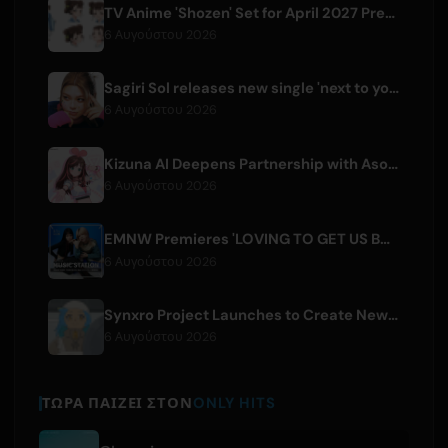
TV Anime 'Shozen' Set for April 2027 Premiere on Fuji TV
6 Αυγούστου 2026
Sagiri Sol releases new single 'next to your love' after hiatus
6 Αυγούστου 2026
Kizuna AI Deepens Partnership with Asobisystem Ahead of 10th Anniversary World Tour
6 Αυγούστου 2026
EMNW Premieres 'LOVING TO GET US BY' Music Video on August 7
6 Αυγούστου 2026
Synxro Project Launches to Create New IP from Fictional Anime Openings
6 Αυγούστου 2026
ΤΏΡΑ ΠΑΊΖΕΙ ΣΤΟΝ
ONLY HITS