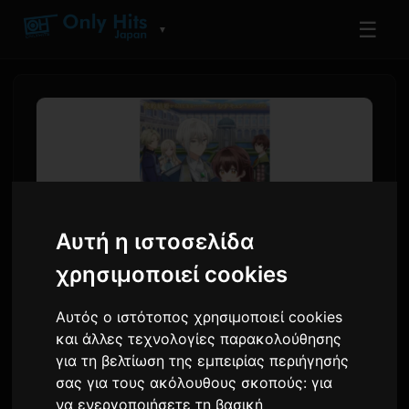
☰
▼
Αυτή η ιστοσελίδα
χρησιμοποιεί cookies
Αυτός ο ιστότοπος χρησιμοποιεί cookies
Το anime 'Kimi Ai'
και άλλες τεχνολογίες παρακολούθησης
αποκαλύπτει PV,
για τη βελτίωση της εμπειρίας περιήγησής
τραγούδια θέματος και
σας για τους ακόλουθους σκοπούς:
για
να ενεργοποιήσετε τη βασική