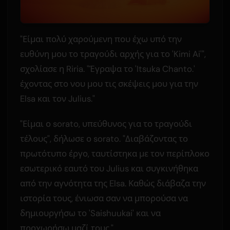
"Είμαι πολύ χαρούμενη που έχω υπό την
ευθύνη μου το τραγούδι αρχής για το 'Kimi Ai'",
σχολίασε η Riria. "Έγραψα το 'Itsuka Chanto.'
έχοντας στο νου μου τις σκέψεις μου για την
Elsa και τον Julius."
"Είμαι ο sorato, υπεύθυνος για το τραγούδι
τέλους", δήλωσε ο sorato. "Διαβάζοντας το
πρωτότυπο έργο, ταυτίστηκα με τον περίπλοκο
εσωτερικό εαυτό του Julius και συγκινήθηκα
από την αγνότητα της Elsa. Καθώς διάβαζα την
ιστορία τους, ένιωσα σαν να μπορούσα να
δημιουργήσω το 'Saishuukai' και να
προχωρήσω μαζί τους."