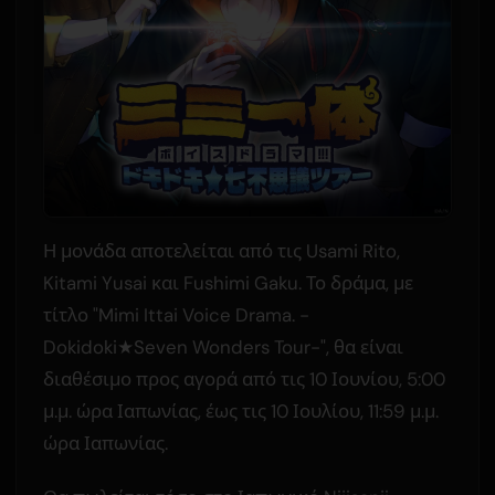
Η μονάδα αποτελείται από τις Usami Rito,
Kitami Yusai και Fushimi Gaku. Το δράμα, με
τίτλο "Mimi Ittai Voice Drama. -
Dokidoki★Seven Wonders Tour-", θα είναι
διαθέσιμο προς αγορά από τις 10 Ιουνίου, 5:00
μ.μ. ώρα Ιαπωνίας, έως τις 10 Ιουλίου, 11:59 μ.μ.
ώρα Ιαπωνίας.