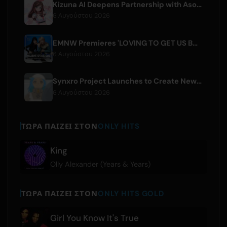
Kizuna AI Deepens Partnership with Asobisystem Ahead of 10th Anniversary World Tour
6 Αυγούστου 2026
EMNW Premieres 'LOVING TO GET US BY' Music Video on August 7
6 Αυγούστου 2026
Synxro Project Launches to Create New IP from Fictional Anime Openings
6 Αυγούστου 2026
ΤΏΡΑ ΠΑΊΖΕΙ ΣΤΟΝ
ONLY HITS
King
Olly Alexander (Years & Years)
ΤΏΡΑ ΠΑΊΖΕΙ ΣΤΟΝ
ONLY HITS GOLD
Girl You Know It's True