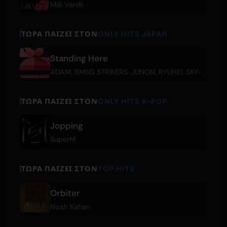
Milli Vanilli
ΤΏΡΑ ΠΑΊΖΕΙ ΣΤΟΝ
ONLY HITS JAPAN
Standing Here
ADAM
,
BMSG STRIKERS
,
JUNON
,
RYUHEI
,
SKY-HI
,
SOT
ΤΏΡΑ ΠΑΊΖΕΙ ΣΤΟΝ
ONLY HITS K-POP
Jopping
SuperM
ΤΏΡΑ ΠΑΊΖΕΙ ΣΤΟΝ
TOP HITS
Orbiter
Noah Kahan