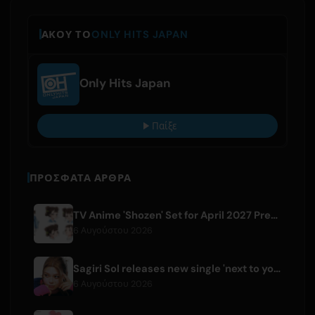
ΆΚΟΥ ΤΟ
ONLY HITS JAPAN
Only Hits Japan
Παίξε
ΠΡΌΣΦΑΤΑ ΆΡΘΡΑ
TV Anime 'Shozen' Set for April 2027 Premiere on Fuji TV
6 Αυγούστου 2026
Sagiri Sol releases new single 'next to your love' after hiatus
6 Αυγούστου 2026