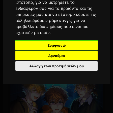
ιστότοπο
,
για να μετρήσετε το
Από τον
Sam
3 Ιουνίου 2026
ενδιαφέρον σας για τα προϊόντα και τις
υπηρεσίες μας και να εξατομικεύσετε τις
Μεταφρασμένο από τα αγγλικά
αλληλεπιδράσεις μάρκετινγκ
,
για να
2,539 προβολές
προβάλλετε διαφημίσεις που είναι πιο
σχετικές με εσάς
.
Η Nijisanji θα κυκλοφορήσει μια νέα ψηφιακή
δραματική ηχογράφηση με την μονάδα VTuber,
Συμφωνώ
Mimi Ittai. Το προϊόν θα πωλείται από 10
Αρνούμαι
Ιουνίου.
Αλλαγή των προτιμήσεών μου