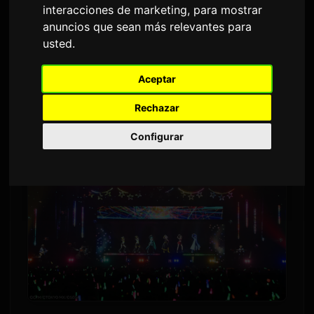
interacciones de marketing
,
para mostrar
Por
Sam
9 julio 2026
Traducido del inglés
anuncios que sean más relevantes para
2,760 vistas
usted
.
Aceptar
El evento anual 'Magical Mirai' de Hatsune Miku
recorrerá tres ciudades japonesas en 2026.
Rechazar
Configurar