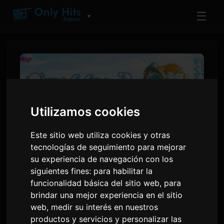
☰
▼
Utilizamos cookies
Este sitio web utiliza cookies y otras
tecnologías de seguimiento para mejorar
su experiencia de navegación con los
siguientes fines:
para habilitar la
Hatsune Miku anuncia las
funcionalidad básica del sitio web
,
para
fechas de la gira 'Magical
brindar una mejor experiencia en el sitio
web
,
medir su interés en nuestros
Mirai 2026'
productos y servicios y personalizar las