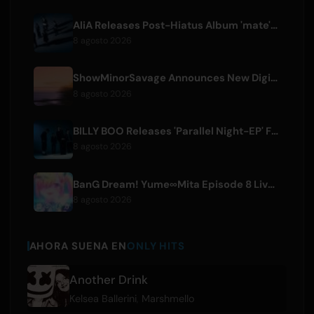
AliA Releases Post-Hiatus Album 'mate', Announces Tokyo Live
8 agosto 2026
ShowMinorSavage Announces New Digital Single 'Gradation'
8 agosto 2026
BILLY BOO Releases 'Parallel Night-EP' Featuring TV Drama Theme Song
8 agosto 2026
BanG Dream! Yume∞Mita Episode 8 Live Clip Released
8 agosto 2026
AHORA SUENA EN
ONLY HITS
Another Drink
Kelsea Ballerini
,
Marshmello