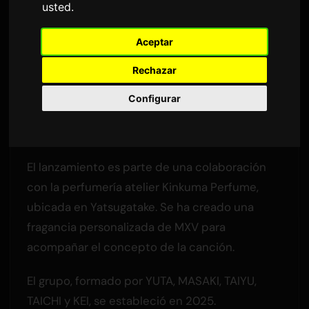
usted
.
2,468 vistas
Aceptar
El primer sencillo 'Perfume' se lanzó el 3 de
Rechazar
junio bajo Nippon Columbia.
Configurar
La canción fue escrita, compuesta y arreglada
por Masanobu Sanada del grupo
7ORDER
.
El lanzamiento es parte de una colaboración
con la perfumería atelier Kinkuma Perfume,
ubicada en Yatsugatake. Se ha creado una
fragancia personalizada de MXV para
acompañar el concepto de la canción.
El grupo, formado por YUTA, MASAKI, TAIYU,
TAICHI y KEI, se estableció en 2025.