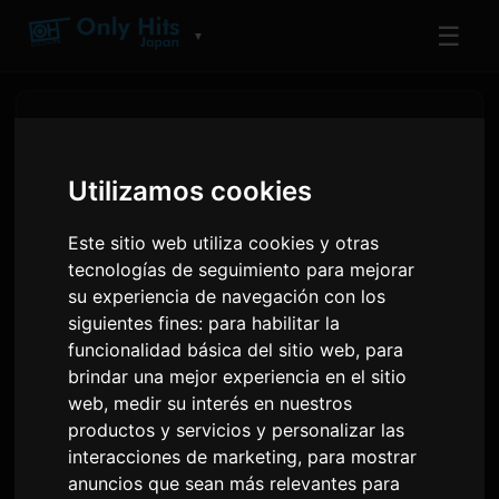
☰
▼
Utilizamos cookies
Este sitio web utiliza cookies y otras
tecnologías de seguimiento para mejorar
su experiencia de navegación con los
siguientes fines:
para habilitar la
funcionalidad básica del sitio web
,
para
brindar una mejor experiencia en el sitio
MXV debuta en Nippon
web
,
medir su interés en nuestros
Columbia con 'Perfume'
productos y servicios y personalizar las
interacciones de marketing
,
para mostrar
anuncios que sean más relevantes para
Por
Sam
4 junio 2026
Traducido del inglés