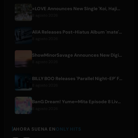
=LOVE Announces New Single 'Koi, Hajimemashita.' and Tokyo Dome Concerts
8 agosto 2026
AliA Releases Post-Hiatus Album 'mate', Announces Tokyo Live
8 agosto 2026
ShowMinorSavage Announces New Digital Single 'Gradation'
8 agosto 2026
BILLY BOO Releases 'Parallel Night-EP' Featuring TV Drama Theme Song
8 agosto 2026
BanG Dream! Yume∞Mita Episode 8 Live Clip Released
8 agosto 2026
AHORA SUENA EN
ONLY HITS