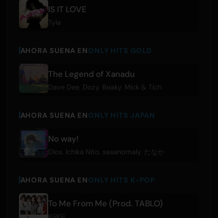
IS IT LOVE
Tyla
AHORA SUENA EN
ONLY HITS GOLD
The Legend of Xanadu
Dave Dee
,
Dozy
,
Beaky
,
Mick & Tich
AHORA SUENA EN
ONLY HITS JAPAN
No way!
Dios
,
Ichika Nito
,
sasanomaly
,
たなか
AHORA SUENA EN
ONLY HITS K-POP
To Me From Me (Prod. TABLO)
KiiiKiii