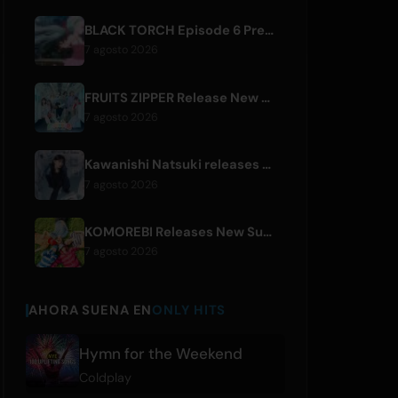
BLACK TORCH Episode 6 Preview and Streaming Details
7 agosto 2026
FRUITS ZIPPER Release New Collaboration Song '1,2,3,FOOOOUR'
7 agosto 2026
Kawanishi Natsuki releases digital single 'Sayonara wa Ichiban Kirei na Atashi de'
7 agosto 2026
KOMOREBI Releases New Summer Single 'Letsu Natsu'
7 agosto 2026
AHORA SUENA EN
ONLY HITS
Hymn for the Weekend
Coldplay