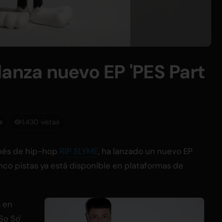
lanza nuevo EP 'PES Part
s
1,430 vistas
onés de hip-hop
RIP SLYME
, ha lanzado un nuevo EP
 cinco pistas ya está disponible en plataformas de
s en
So So'