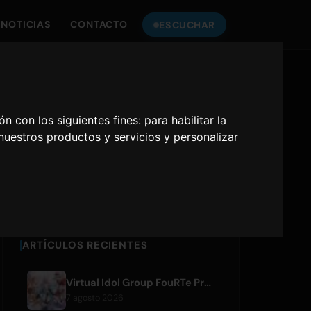
NOTICIAS
CONTACTO
ESCUCHAR
ESCUCHA
ONLY HITS JAPAN
ón con los siguientes fines:
para habilitar la
 nuestros productos y servicios y personalizar
Only Hits Japan
Reproducir
ARTÍCULOS RECIENTES
Virtual Idol Group FouRTe Project Debuts with 'ALL IN' Album Produced by m-flo's ☆Taku Takahashi
7 agosto 2026