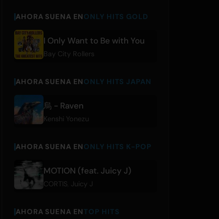
AHORA SUENA EN
ONLY HITS GOLD
I Only Want to Be with You
Bay City Rollers
AHORA SUENA EN
ONLY HITS JAPAN
烏 - Raven
Kenshi Yonezu
AHORA SUENA EN
ONLY HITS K-POP
MOTION (feat. Juicy J)
CORTIS
,
Juicy J
AHORA SUENA EN
TOP HITS