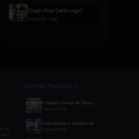
Crash First (with mgk)
honestav
,
mgk
Últimas Noticias
El Grupo Virtual de Ídolos FouRTe Project Debuta con el Álbum 'ALL IN' Producido por ☆Taku Takahashi de m-flo
7 agosto 2026
Vista previa y detalles de transmisión del episodio 6 de BLACK TORCH
e las
7 agosto 2026
s de K-