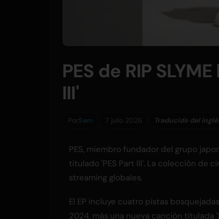
PES de RIP SLYME 
III'
Por
Sam
7 julio 2026
Traducido del inglé
PES, miembro fundador del grupo jap
titulado 'PES Part III'. La colección de
streaming globales.
El EP incluye cuatro pistas bosquejada
2024, más una nueva canción titulada '