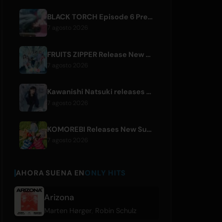
BLACK TORCH Episode 6 Preview and Streaming Details
7 agosto 2026
FRUITS ZIPPER Release New Collaboration Song '1,2,3,FOOOOUR'
7 agosto 2026
Kawanishi Natsuki releases digital single 'Sayonara wa Ichiban Kirei na Atashi de'
7 agosto 2026
KOMOREBI Releases New Summer Single 'Letsu Natsu'
7 agosto 2026
AHORA SUENA EN
ONLY HITS
Arizona
Marten Hørger
,
Robin Schulz