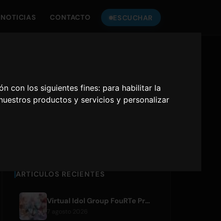
NOTICIAS
CONTACTO
ESCUCHAR
ESCUCHA
ONLY HITS JAPAN
ón con los siguientes fines:
para habilitar la
 nuestros productos y servicios y personalizar
Only Hits Japan
Reproducir
ARTÍCULOS RECIENTES
Virtual Idol Group FouRTe Project Debuts with 'ALL IN' Album Produced by m-flo's ☆Taku Takahashi
7 agosto 2026