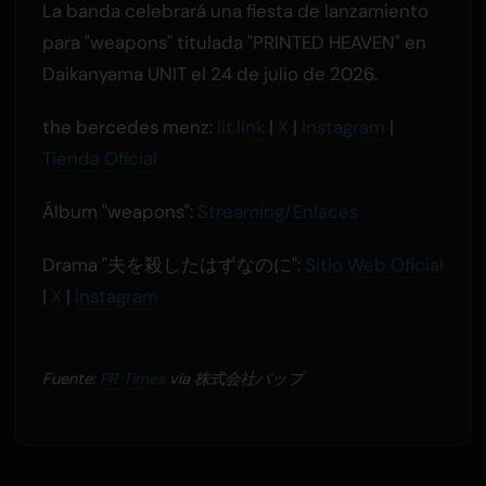
La banda celebrará una fiesta de lanzamiento
para "weapons" titulada "PRINTED HEAVEN" en
Daikanyama UNIT el 24 de julio de 2026.
the bercedes menz:
lit.link
|
X
|
Instagram
|
Tienda Oficial
Álbum "weapons":
Streaming/Enlaces
Drama "夫を殺したはずなのに":
Sitio Web Oficial
|
X
|
Instagram
Fuente:
PR Times
vía 株式会社バップ