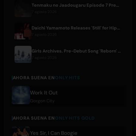
Tenmaku no Jaadougaru Episode 7 Preview Released
7 agosto 2026
Daichi Yamamoto Releases 'Still' for Hip-Hop Anime 'Shadow Beat'
7 agosto 2026
Girls Archives. Pre-Debut Song 'Reborn' is Theme for Netflix Film
7 agosto 2026
AHORA SUENA EN
ONLY HITS
Work It Out
Gorgon City
AHORA SUENA EN
ONLY HITS GOLD
Yes Sir, I Can Boogie