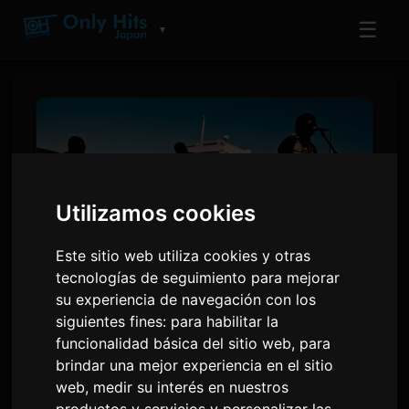
☰
▼
Utilizamos cookies
Este sitio web utiliza cookies y otras
tecnologías de seguimiento para mejorar
su experiencia de navegación con los
the bercedes menz revela
siguientes fines:
para habilitar la
funcionalidad básica del sitio web
,
para
sus rostros en el videoclip de
brindar una mejor experiencia en el sitio
'morning star', tema de
web
,
medir su interés en nuestros