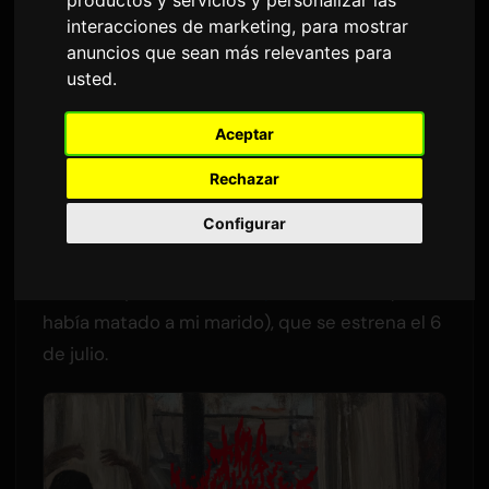
apertura del drama
productos y servicios y personalizar las
interacciones de marketing
,
para mostrar
anuncios que sean más relevantes para
Por
Sam
8 julio 2026
Traducido del inglés
usted
.
1,616 vistas
Aceptar
La banda de "hardcore J-Pop" con base en
Rechazar
Tokio, the bercedes menz, ha lanzado el
Configurar
videoclip de "morning star". La canción es el
tema de apertura de la nueva serie dramática
de TV Tokyo
夫を殺したはずなのに
(Creí que
había matado a mi marido), que se estrena el 6
de julio.