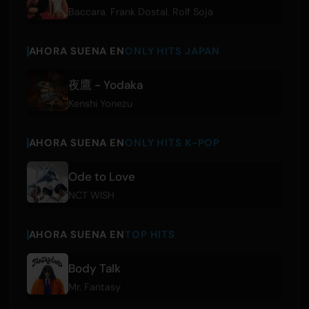
Baccara
,
Frank Dostal
,
Rolf Soja
AHORA SUENA EN
ONLY HITS JAPAN
夜鷹 - Yodaka
Kenshi Yonezu
AHORA SUENA EN
ONLY HITS K-POP
Ode to Love
NCT WISH
AHORA SUENA EN
TOP HITS
Body Talk
Mr. Fantasy