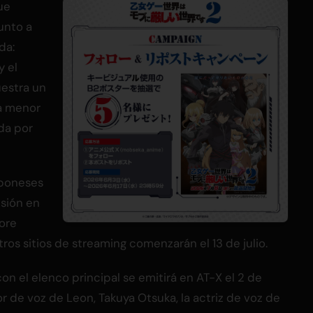
ue
junto a
da:
y el
estra un
a menor
da por
japoneses
isión en
ore
ros sitios de streaming comenzarán el 13 de julio.
n el elenco principal se emitirá en AT-X el 2 de
tor de voz de Leon, Takuya Otsuka, la actriz de voz de