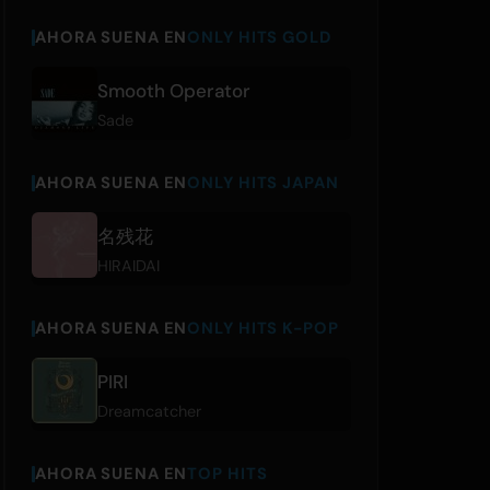
AHORA SUENA EN
ONLY HITS GOLD
Smooth Operator
Sade
AHORA SUENA EN
ONLY HITS JAPAN
名残花
HIRAIDAI
AHORA SUENA EN
ONLY HITS K-POP
PIRI
Dreamcatcher
AHORA SUENA EN
TOP HITS