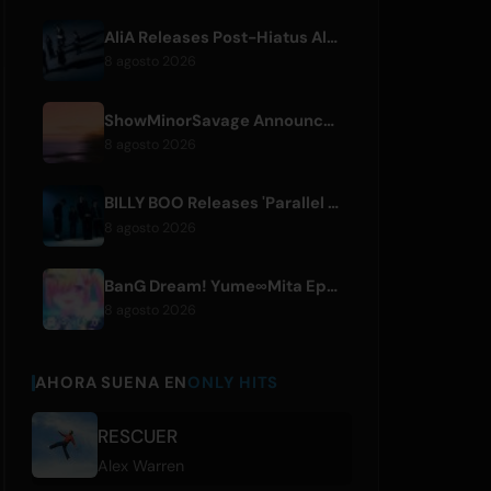
AliA Releases Post-Hiatus Album 'mate', Announces Tokyo Live
8 agosto 2026
ShowMinorSavage Announces New Digital Single 'Gradation'
8 agosto 2026
BILLY BOO Releases 'Parallel Night-EP' Featuring TV Drama Theme Song
8 agosto 2026
BanG Dream! Yume∞Mita Episode 8 Live Clip Released
8 agosto 2026
AHORA SUENA EN
ONLY HITS
RESCUER
Alex Warren