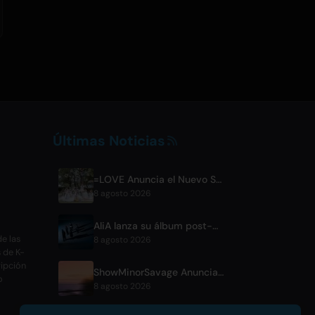
Últimas Noticias
=LOVE Anuncia el Nuevo Sencillo 'Koi, Hajimemashita.' y Conciertos en el Tokyo Dome
8 agosto 2026
AliA lanza su álbum post-pausa 'mate' y anuncia concierto en Tokio
e las
8 agosto 2026
s de K-
ripción
ShowMinorSavage Anuncia Nuevo Sencillo Digital 'Gradation'
o
8 agosto 2026