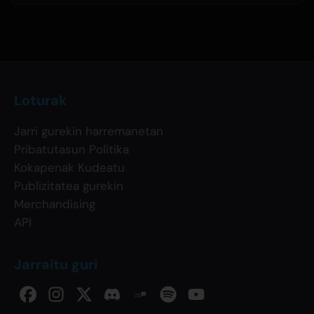
Loturak
Jarri gurekin harremanetan
Pribatutasun Politika
Kokapenak Kudeatu
Publizitatea gurekin
Merchandising
API
Jarraitu guri