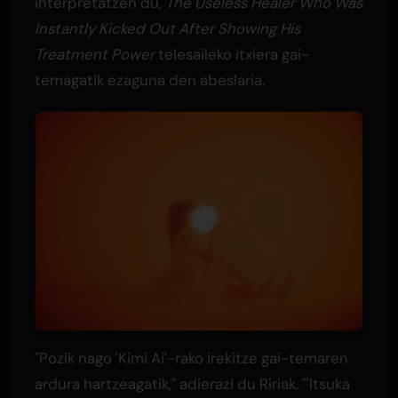
interpretatzen du,
The Useless Healer Who Was
Instantly Kicked Out After Showing His
Treatment Power
telesaileko itxiera gai-
temagatik ezaguna den abeslaria.
"Pozik nago 'Kimi Ai'-rako irekitze gai-temaren
ardura hartzeagatik," adierazi du Ririak. "'Itsuka