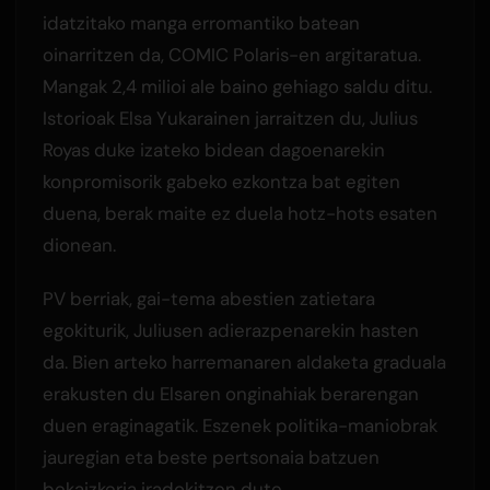
idatzitako manga erromantiko batean
oinarritzen da, COMIC Polaris-en argitaratua.
Mangak 2,4 milioi ale baino gehiago saldu ditu.
Istorioak Elsa Yukarainen jarraitzen du, Julius
Royas duke izateko bidean dagoenarekin
konpromisorik gabeko ezkontza bat egiten
duena, berak maite ez duela hotz-hots esaten
dionean.
PV berriak, gai-tema abestien zatietara
egokiturik, Juliusen adierazpenarekin hasten
da. Bien arteko harremanaren aldaketa graduala
erakusten du Elsaren onginahiak berarengan
duen eraginagatik. Eszenek politika-maniobrak
jauregian eta beste pertsonaia batzuen
bekaizkeria iradokitzen dute.