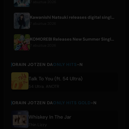
7 abuztua 2026
Kawanishi Natsuki releases digital single 'Sayonara wa Ichiban Kirei na Atashi de'
7 abuztua 2026
KOMOREBI Releases New Summer Single 'Letsu Natsu'
7 abuztua 2026
ORAIN JOTZEN DA
ONLY HITS
-N
Talk To You (ft. 54 Ultra)
54 Ultra
,
ANOTR
ORAIN JOTZEN DA
ONLY HITS GOLD
-N
Whiskey In The Jar
Thin Lizzy