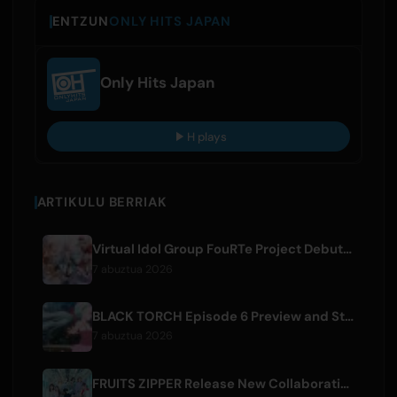
ENTZUN
ONLY HITS JAPAN
Only Hits Japan
H plays
ARTIKULU BERRIAK
Virtual Idol Group FouRTe Project Debuts with 'ALL IN' Album Produced by m-flo's ☆Taku Takahashi
7 abuztua 2026
BLACK TORCH Episode 6 Preview and Streaming Details
7 abuztua 2026
FRUITS ZIPPER Release New Collaboration Song '1,2,3,FOOOOUR'