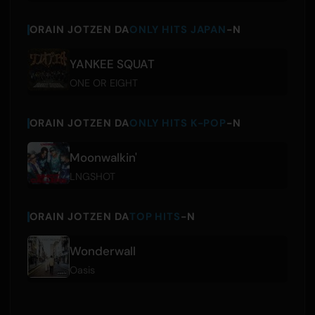
ORAIN JOTZEN DA
ONLY HITS JAPAN
-N
YANKEE SQUAT
ONE OR EIGHT
ORAIN JOTZEN DA
ONLY HITS K-POP
-N
Moonwalkin'
LNGSHOT
ORAIN JOTZEN DA
TOP HITS
-N
Wonderwall
Oasis