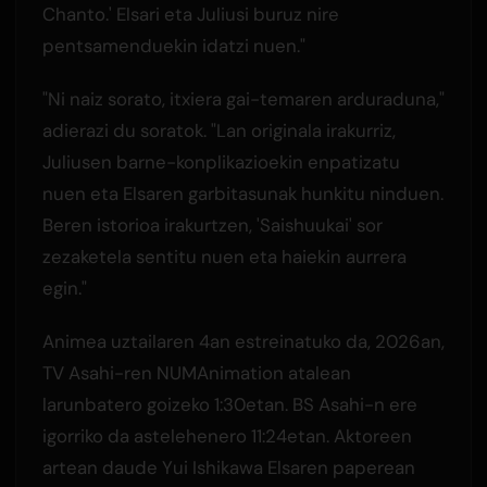
Chanto.' Elsari eta Juliusi buruz nire
pentsamenduekin idatzi nuen."
"Ni naiz sorato, itxiera gai-temaren arduraduna,"
adierazi du soratok. "Lan originala irakurriz,
Juliusen barne-konplikazioekin enpatizatu
nuen eta Elsaren garbitasunak hunkitu ninduen.
Beren istorioa irakurtzen, 'Saishuukai' sor
zezaketela sentitu nuen eta haiekin aurrera
egin."
Animea uztailaren 4an estreinatuko da, 2026an,
TV Asahi-ren NUMAnimation atalean
larunbatero goizeko 1:30etan. BS Asahi-n ere
igorriko da astelehenero 11:24etan. Aktoreen
artean daude Yui Ishikawa Elsaren paperean