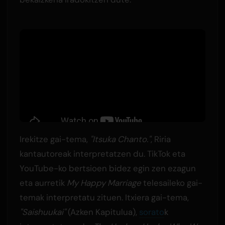
Irekitze gai-tema,
"Itsuka Chanto."
, Riria
kantautoreak interpretatzen du. TikTok eta
YouTube-ko bertsioen bidez egin zen ezagun
eta aurretik
My Happy Marriage
telesaileko gai-
temak interpretatu zituen. Itxiera gai-tema,
"Saishuukai"
(Azken Kapitulua),
sorato
k