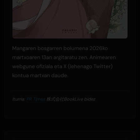
Mangaren bosgarren bolumena 2026ko
martxoaren 13an argitaratu zen. Animearen
webgune ofiziala eta X (lehenago Twitter)
kontua martxan daude.
Iturria:
PR Times
株式会社BookLive bidez