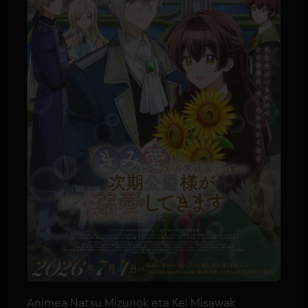
Animea Natsu Mizunok eta Kei Misawak