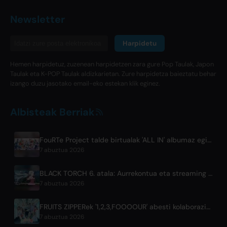
Newsletter
Harpidetu
Hemen harpidetuz, zuzenean harpidetzen zara gure Pop Taulak, Japon
Taulak eta K-POP Taulak aldizkarietan. Zure harpidetza baieztatu behar
izango duzu jasotako email-eko estekan klik eginez.
Albisteak Berriak
FouRTe Project talde birtualak 'ALL IN' albumaz egin du debuta, m-flo ren ☆Taku Takahashik ekoitzia
7 abuztua 2026
BLACK TORCH 6. atala: Aurrekontua eta streaming xehetasunak
7 abuztua 2026
FRUITS ZIPPERek '1,2,3,FOOOOUR' abesti kolaborazio berria argitaratu du
7 abuztua 2026