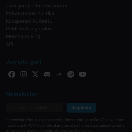
Jarri gurekin harremanetan
Pribatutasun Politika
Kokapenak Kudeatu
Publizitatea gurekin
Merchandising
API
Jarraitu guri
Newsletter
Harpidetu
Hemen harpidetuz, zuzenean harpidetzen zara gure Pop Taulak, Japon
Taulak eta K-POP Taulak aldizkarietan. Zure harpidetza baieztatu behar
izango duzu jasotako email-eko estekan klik eginez.