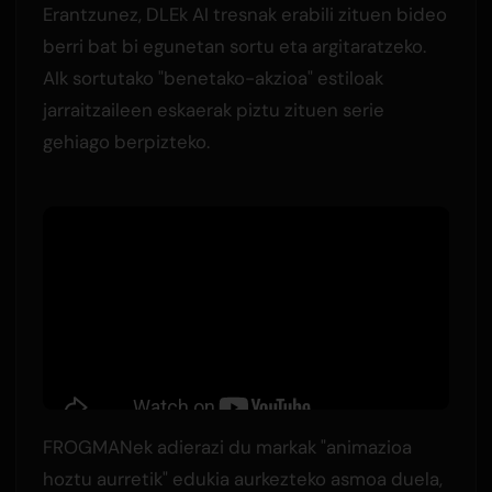
Erantzunez, DLEk AI tresnak erabili zituen bideo
berri bat bi egunetan sortu eta argitaratzeko.
AIk sortutako "benetako-akzioa" estiloak
jarraitzaileen eskaerak piztu zituen serie
gehiago berpizteko.
FROGMANek adierazi du markak "animazioa
hoztu aurretik" edukia aurkezteko asmoa duela,