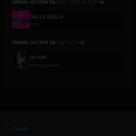
ORAIN JOTZEN DA
ONLY HITS K-POP
-N
DALLA DALLA
ITZY
ORAIN JOTZEN DA
TOP HITS
-N
oh well
Ariana Grande
Loturak