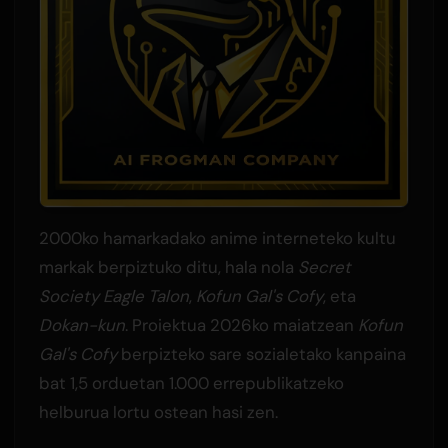
2000ko hamarkadako anime interneteko kultu
markak berpiztuko ditu, hala nola
Secret
Society Eagle Talon
,
Kofun Gal's Cofy
, eta
Dokan-kun
. Proiektua 2026ko maiatzean
Kofun
Gal's Cofy
berpizteko sare sozialetako kanpaina
bat 1,5 orduetan 1.000 errepublikatzeko
helburua lortu ostean hasi zen.