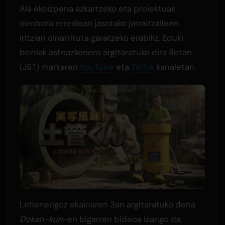
AIa ekoizpena azkartzeko eta proiektuak
denbora errealean jasotako jarraitzaileen
iritzian oinarrituta garatzeko erabiliz. Eduki
berriak asteazkenero argitaratuko dira 8etan
(JST) markaren
YouTube
eta
TikTok
kanaletan.
Lehenengoz ekainaren 3an argitaratuko dena
Dokan-kun
-en bigarren bideoa izango da.