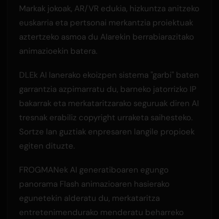
Markak jokoak, AR/VR edukia, hizkuntza anitzeko
euskarria eta pertsonai merkantzia proiektuak
aztertzeko asmoa du AIarekin berrabiarazitako
animazioekin batera.
DLEk AI lanerako ekoizpen sistema "garbi" baten
garrantzia azpimarratu du, barneko jatorrizko IP
bakarrak eta merkataritzarako seguruak diren AI
tresnak erabiliz copyright urraketa saihesteko.
Sortze lan guztiak enpresaren langile propioek
egiten dituzte.
FROGMANek AI generatiboaren egungo
panorama Flash animazioaren hasierako
egunetekin alderatu du, merkataritza
entretenimendurako menderatu beharreko