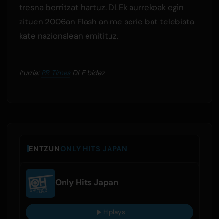
tresna berritzat hartuz. DLEk aurrekoak egin
zituen 2006an Flash anime serie bat telebista
kate nazionalean emitituz.
Iturria:
PR Times
DLE bidez
ENTZUN
ONLY HITS JAPAN
Only Hits Japan
H plays