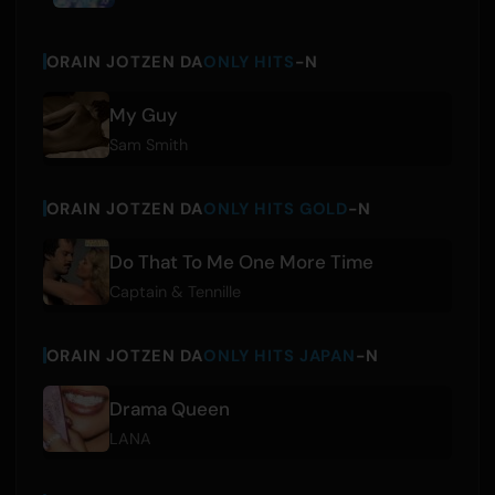
ORAIN JOTZEN DA
ONLY HITS
-N
My Guy
Sam Smith
ORAIN JOTZEN DA
ONLY HITS GOLD
-N
Do That To Me One More Time
Captain & Tennille
ORAIN JOTZEN DA
ONLY HITS JAPAN
-N
Drama Queen
LANA