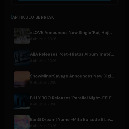
ARTIKULU BERRIAK
=LOVE Announces New Single 'Koi, Hajimemashita.' and Tokyo Dome Concerts
8 abuztua 2026
AliA Releases Post-Hiatus Album 'mate', Announces Tokyo Live
8 abuztua 2026
ShowMinorSavage Announces New Digital Single 'Gradation'
8 abuztua 2026
BILLY BOO Releases 'Parallel Night-EP' Featuring TV Drama Theme Song
8 abuztua 2026
BanG Dream! Yume∞Mita Episode 8 Live Clip Released
8 abuztua 2026