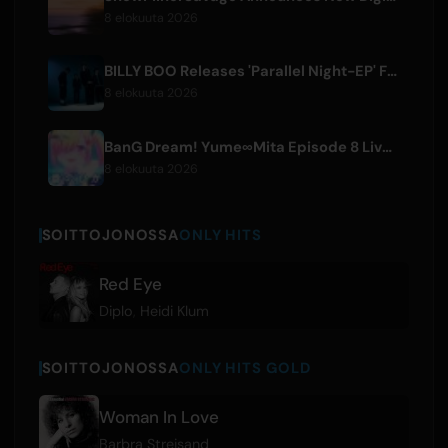
8 elokuuta 2026
BILLY BOO Releases 'Parallel Night-EP' Featuring TV Drama Theme Song
8 elokuuta 2026
BanG Dream! Yume∞Mita Episode 8 Live Clip Released
8 elokuuta 2026
SOITTOJONOSSA
ONLY HITS
Red Eye
Diplo
,
Heidi Klum
SOITTOJONOSSA
ONLY HITS GOLD
Woman In Love
Barbra Streisand