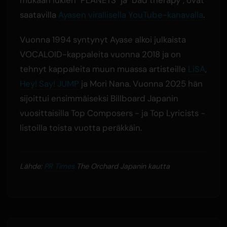
mukaan lukien "PLANETS" ja "bad therapy", ovat
saatavilla
Ayasen virallisella YouTube-kanavalla
.
Vuonna 1994 syntynyt Ayase alkoi julkaista
VOCALOID-kappaleita vuonna 2018 ja on
tehnyt kappaleita muun muassa artisteille
LiSA
,
Hey! Say! JUMP
ja Mori Nana. Vuonna 2025 hän
sijoittui ensimmäiseksi Billboard Japanin
vuosittaisilla Top Composers - ja Top Lyricists -
listoilla toista vuotta peräkkäin.
Lähde:
PR Times
The Orchard Japanin kautta