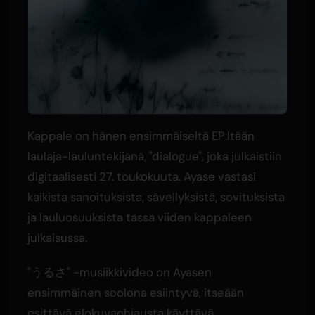
Kappale on hänen ensimmäiseltä EP:ltään
laulaja-lauluntekijänä, "dialogue", joka julkaistiin
digitaalisesti 27. toukokuuta. Ayase vastasi
kaikista sanoituksista, sävellyksistä, sovituksista
ja lauluosuuksista tässä viiden kappaleen
julkaisussa.
"うるさ" -musiikkivideo on Ayasen
ensimmäinen soolona esiintyvä, itseään
esittävä elokuvaohjausta käyttävä