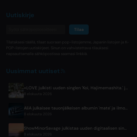
Uutiskirje
Tilaa
Tilataksesi täällä, tilaat suoraan pop-listojemme, Japanin listojen ja K-
POP-listojen uutiskirjeet. Sinun on vahvistettava tilauksesi
napsauttamalla sähköpostissa saamasi linkkiä.
Uusimmat uutiset
=LOVE julkisti uuden singlen 'Koi, Hajimemashita.' ja Tokyo Domena konsertit
8 elokuuta 2026
AliA julkaisee tauonjälkeisen albumin 'mate' ja ilmoittaa Tokion live-esityksestä
8 elokuuta 2026
ShowMinorSavage julkistaa uuden digitaalisen singlen 'Gradation'
8 elokuuta 2026