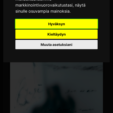
markkinointivuorovaikutustasi
,
näytä
Kirjoittanut
Sam
3 kesäkuuta 2026
sinulle osuvampia mainoksia
.
Käännetty englannista
2,240 katselukertaa
Hyväksyn
Yoasobin säveltäjä Ayase on julkaissut
Kieltäydyn
musiikkivideon kappaleeseensa "うるさ." Video
esitettiin ensi kerran YouTubessa tänään kello
Muuta asetuksiani
20.00 Japanin aikaa.