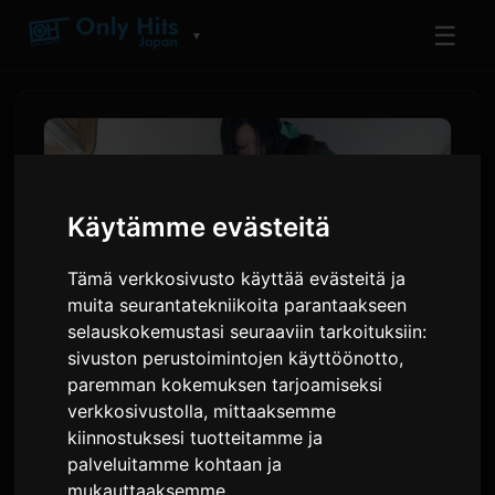
☰
▼
Käytämme evästeitä
Tämä verkkosivusto käyttää evästeitä ja
muita seurantatekniikoita parantaakseen
selauskokemustasi seuraaviin tarkoituksiin:
sivuston perustoimintojen käyttöönotto
,
paremman kokemuksen tarjoamiseksi
Ayase esittää musiikkivideon
verkkosivustolla
,
mittaaksemme
kappaleesta 'うるさ' soolo-
kiinnostuksesi tuotteitamme ja
EP:ltään 'dialogue'
palveluitamme kohtaan ja
mukauttaaksemme