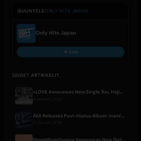
KUUNTELE
ONLY HITS JAPAN
Only Hits Japan
Soita
UUDET ARTIKKELIT
=LOVE Announces New Single 'Koi, Hajimemashita.' and Tokyo Dome Concerts
8 elokuuta 2026
AliA Releases Post-Hiatus Album 'mate', Announces Tokyo Live
8 elokuuta 2026
ShowMinorSavage Announces New Digital Single 'Gradation'