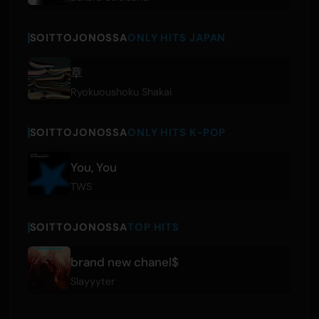
SOITTOJONOSSA
ONLY HITS JAPAN
章
Ryokuoushoku Shakai
SOITTOJONOSSA
ONLY HITS K-POP
You, You
TWS
SOITTOJONOSSA
TOP HITS
brand new chanel$
Slayyyter