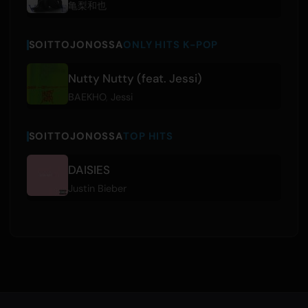
亀梨和也
SOITTOJONOSSA
ONLY HITS K-POP
Nutty Nutty (feat. Jessi)
BAEKHO
,
Jessi
SOITTOJONOSSA
TOP HITS
DAISIES
Justin Bieber