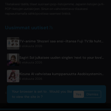
Tilataksesi täällä, tilaat suoraan pop-listojemme, Japanin listojen ja K-
POP-listojen uutiskirjeet. Sinun on vahvistettava tilauksesi
napsauttamalla sähköpostissa saamasi linkkiä.
Uusimmat uutiset
TV-anime 'Shozen' saa ensi-iltansa Fuji TV:llä huhtikuussa 2027
6 elokuuta 2026
Sagiri Sol julkaisee uuden singlen 'next to your love' tauon jälkeen
6 elokuuta 2026
Kizuna AI vahvistaa kumppanuutta Asobisystemin kanssa ennen 10-vuotisjuhlamatkaa
6 elokuuta 2026
Your browser is set to . Would you like
© 2026 OnlyHit. All rights reserved. - Metadata provided by
ACRCloud
Yes
Dismiss
to view the site in ?