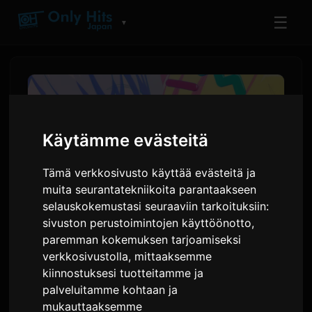
☰
▼
Käytämme evästeitä
Tämä verkkosivusto käyttää evästeitä ja
muita seurantatekniikoita parantaakseen
selauskokemustasi seuraaviin tarkoituksiin:
sivuston perustoimintojen käyttöönotto
,
paremman kokemuksen tarjoamiseksi
BanG Dream! Yume∞Mita -
verkkosivustolla
,
mittaaksemme
jakson 4 esikatse julkaistu
kiinnostuksesi tuotteitamme ja
palveluitamme kohtaan ja
mukauttaaksemme
Kirjoittanut
Sam
7 heinäkuuta 2026