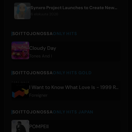
Synxro Project Launches to Create New IP from Fictional Anime Openings
6 elokuuta 2026
SOITTOJONOSSA
ONLY HITS
Cloudy Day
Tones And I
SOITTOJONOSSA
ONLY HITS GOLD
I Want to Know What Love Is - 1999 Remaster
Foreigner
SOITTOJONOSSA
ONLY HITS JAPAN
POMPEII