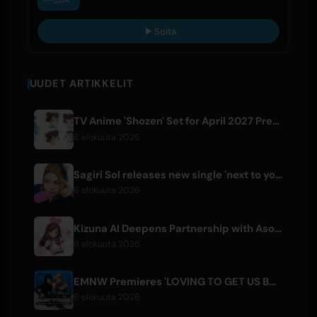
Soita
UUDET ARTIKKELIT
TV Anime 'Shozen' Set for April 2027 Premiere on Fuji TV
6 elokuuta 2026
Sagiri Sol releases new single 'next to your love' after hiatus
6 elokuuta 2026
Kizuna AI Deepens Partnership with Asobisystem Ahead of 10th Anniversary World Tour
6 elokuuta 2026
EMNW Premieres 'LOVING TO GET US BY' Music Video on August 7
6 elokuuta 2026