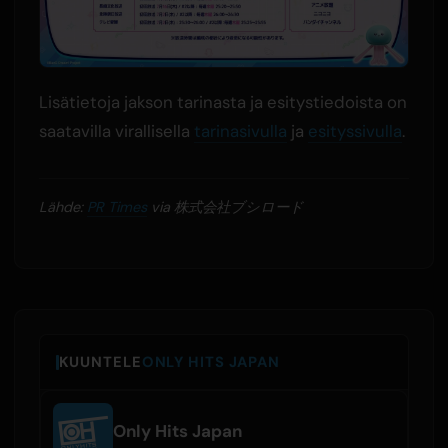
Lisätietoja jakson tarinasta ja esitystiedoista on
saatavilla virallisella
tarinasivulla
ja
esityssivulla
.
Lähde:
PR Times
via 株式会社ブシロード
KUUNTELE
ONLY HITS JAPAN
Only Hits Japan