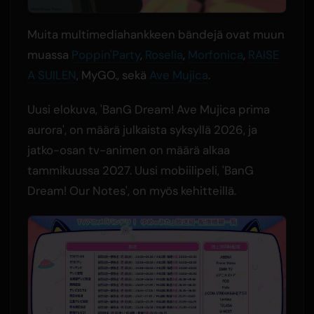
Muita multimediahankkeen bändejä ovat muun
muassa
Poppin'Party
,
Roselia
,
Morfonica
,
RAISE
A SUILEN
, MyGO., sekä
Ave Mujica
.
Uusi elokuva, 'BanG Dream! Ave Mujica prima
aurora', on määrä julkaista syksyllä 2026, ja
jatko-osan tv-animen on määrä alkaa
tammikuussa 2027. Uusi mobiilipeli, 'BanG
Dream! Our Notes', on myös kehitteillä.