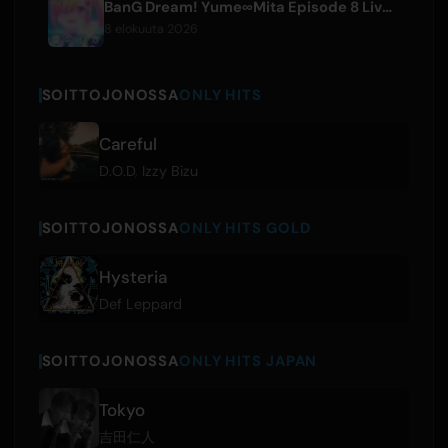
BanG Dream! Yume∞Mita Episode 8 Live Clip Released
8 elokuuta 2026
SOITTOJONOSSA
ONLY HITS
Careful
D.O.D
,
Izzy Bizu
SOITTOJONOSSA
ONLY HITS GOLD
Hysteria
Def Leppard
SOITTOJONOSSA
ONLY HITS JAPAN
Tokyo
吉田仁人