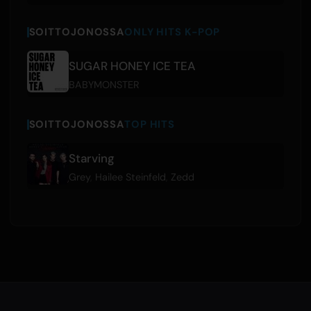
SOITTOJONOSSA
ONLY HITS K-POP
SUGAR HONEY ICE TEA
BABYMONSTER
SOITTOJONOSSA
TOP HITS
Starving
Grey
,
Hailee Steinfeld
,
Zedd