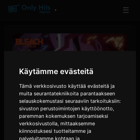
☰
▼
Käytämme evästeitä
Tämä verkkosivusto käyttää evästeitä ja
muita seurantatekniikoita parantaakseen
selauskokemustasi seuraaviin tarkoituksiin:
sivuston perustoimintojen käyttöönotto
,
BLEACH -sarjan viimeinen
paremman kokemuksen tarjoamiseksi
osio paljastaa 9Lanan
verkkosivustolla
,
mittaaksemme
tunnuskappaleen 'Rasen'
kiinnostuksesi tuotteitamme ja
palveluitamme kohtaan ja