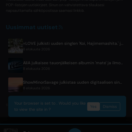
POP-listojen uutiskirjeet. Sinun on vahvistettava tilauksesi
napsauttamalla sähköpostissa saamasi linkkiä.
Uusimmat uutiset
=LOVE julkisti uuden singlen 'Koi, Hajimemashita.' ja Tokyo Domena konsertit
8 elokuuta 2026
AliA julkaisee tauonjälkeisen albumin 'mate' ja ilmoittaa Tokion live-esityksestä
8 elokuuta 2026
ShowMinorSavage julkistaa uuden digitaalisen singlen 'Gradation'
8 elokuuta 2026
Your browser is set to . Would you like
© 2026 OnlyHit. All rights reserved. - Metadata provided by
ACRCloud
Yes
Dismiss
to view the site in ?