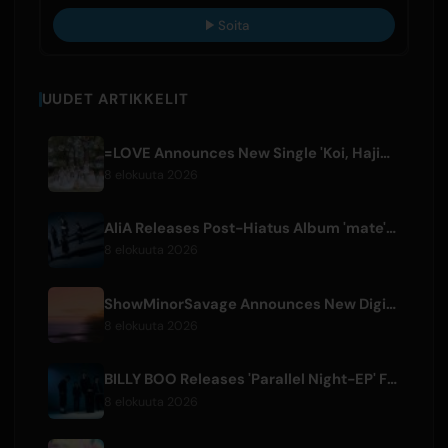
Soita
UUDET ARTIKKELIT
=LOVE Announces New Single 'Koi, Hajimemashita.' and Tokyo Dome Concerts
8 elokuuta 2026
AliA Releases Post-Hiatus Album 'mate', Announces Tokyo Live
8 elokuuta 2026
ShowMinorSavage Announces New Digital Single 'Gradation'
8 elokuuta 2026
BILLY BOO Releases 'Parallel Night-EP' Featuring TV Drama Theme Song
8 elokuuta 2026