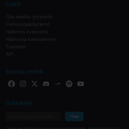
Linkit
Ota meihin yhteyttä
Tietosuojakäytäntö
Hallinnoi evästeitä
Mainosta kanssamme
Tuotteet
API
Seuraa meitä
Uutiskirje
Tilaa
Tilataksesi täällä, tilaat suoraan pop-listojemme, Japanin listojen ja K-