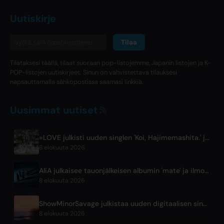
Uutiskirje
Tilaa
Tilataksesi täällä, tilaat suoraan pop-listojemme, Japanin listojen ja K-
POP-listojen uutiskirjeet. Sinun on vahvistettava tilauksesi
napsauttamalla sähköpostissa saamasi linkkiä.
Uusimmat uutiset
=LOVE julkisti uuden singlen 'Koi, Hajimemashita.' ja Tokyo Domena konsertit
8 elokuuta 2026
AliA julkaisee tauonjälkeisen albumin 'mate' ja ilmoittaa Tokion live-esityksestä
8 elokuuta 2026
ShowMinorSavage julkistaa uuden digitaalisen singlen 'Gradation'
8 elokuuta 2026