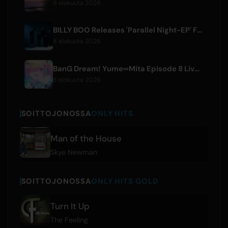
8 elokuuta 2026
BILLY BOO Releases 'Parallel Night-EP' Featuring TV Drama Theme Song
8 elokuuta 2026
BanG Dream! Yume∞Mita Episode 8 Live Clip Released
8 elokuuta 2026
SOITTOJONOSSA
ONLY HITS
Man of the House
Skye Newman
SOITTOJONOSSA
ONLY HITS GOLD
Turn It Up
The Feeling