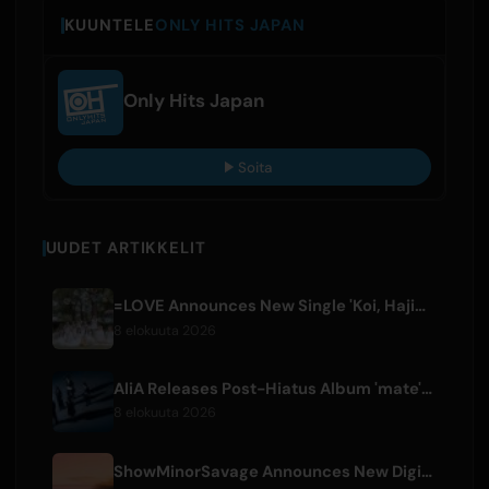
KUUNTELE
ONLY HITS JAPAN
Only Hits Japan
Soita
UUDET ARTIKKELIT
=LOVE Announces New Single 'Koi, Hajimemashita.' and Tokyo Dome Concerts
8 elokuuta 2026
AliA Releases Post-Hiatus Album 'mate', Announces Tokyo Live
8 elokuuta 2026
ShowMinorSavage Announces New Digital Single 'Gradation'