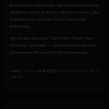
ensimmäisen painoksen rajoitettu erikoisversio,
tavallinen versio ja anime-rajoitettu versio, joka
sisältää uutta taidetta 'Oni no Hanayome' -
animeesta.
Ryhmä aloittaa myös 'ClariS 15th Thanks Tour ~
Ichinatsu Tomatsuri ~' -kiertueen heinäkuussa
juhlistamaan 15-vuotista taiteilijauraansa.
Lähde:
PR Times
via 株式会社ソニー・ミュージックレー
ベルズ