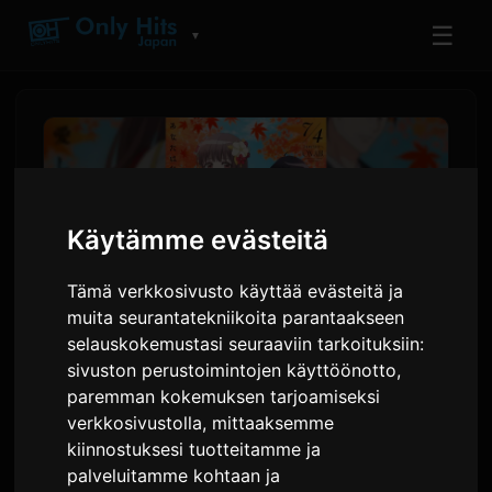
☰
▼
Käytämme evästeitä
Tämä verkkosivusto käyttää evästeitä ja
muita seurantatekniikoita parantaakseen
selauskokemustasi seuraaviin tarkoituksiin:
sivuston perustoimintojen käyttöönotto
,
ClariS julkaisee uuden
paremman kokemuksen tarjoamiseksi
singlen 'Hitokoto' animeen
verkkosivustolla
,
mittaaksemme
kiinnostuksesi tuotteitamme ja
'Oni no Hanayome'
palveluitamme kohtaan ja