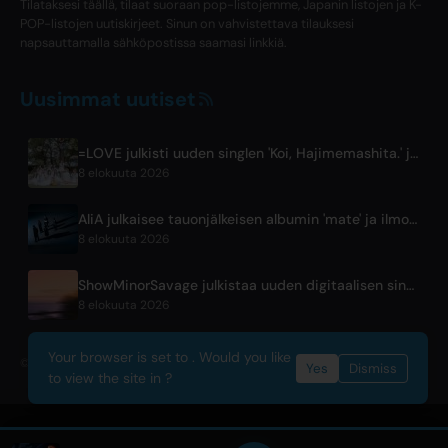
Tilataksesi täällä, tilaat suoraan pop-listojemme, Japanin listojen ja K-
POP-listojen uutiskirjeet. Sinun on vahvistettava tilauksesi
napsauttamalla sähköpostissa saamasi linkkiä.
Uusimmat uutiset
=LOVE julkisti uuden singlen 'Koi, Hajimemashita.' ja Tokyo Domena konsertit
8 elokuuta 2026
AliA julkaisee tauonjälkeisen albumin 'mate' ja ilmoittaa Tokion live-esityksestä
8 elokuuta 2026
ShowMinorSavage julkistaa uuden digitaalisen singlen 'Gradation'
8 elokuuta 2026
Your browser is set to . Would you like
© 2026 OnlyHit. All rights reserved. - Metadata provided by
ACRCloud
Yes
Dismiss
to view the site in ?