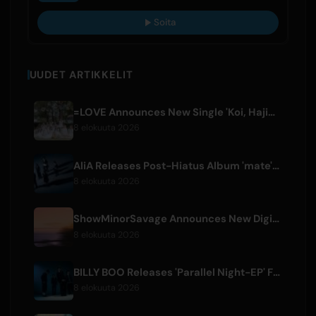
Soita
UUDET ARTIKKELIT
=LOVE Announces New Single 'Koi, Hajimemashita.' and Tokyo Dome Concerts
8 elokuuta 2026
AliA Releases Post-Hiatus Album 'mate', Announces Tokyo Live
8 elokuuta 2026
ShowMinorSavage Announces New Digital Single 'Gradation'
8 elokuuta 2026
BILLY BOO Releases 'Parallel Night-EP' Featuring TV Drama Theme Song
8 elokuuta 2026