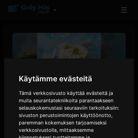
☰
▼
Käytämme evästeitä
Tämä verkkosivusto käyttää evästeitä ja
muita seurantatekniikoita parantaakseen
selauskokemustasi seuraaviin tarkoituksiin:
Hana Hope julkaisee 'Hearts
sivuston perustoimintojen käyttöönotto
,
Glow' -singlen anime-sarjalle
paremman kokemuksen tarjoamiseksi
'Sayonara Lara'
verkkosivustolla
,
mittaaksemme
kiinnostuksesi tuotteitamme ja