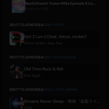
BanG Dream! Yume∞Mita Episode 8 Live Clip Released
8 elokuuta 2026
SOITTOJONOSSA
ONLY HITS
Got 2 Luv U (feat. Alexis Jordan)
Alexis Jordan
,
Sean Paul
SOITTOJONOSSA
ONLY HITS GOLD
Old Time Rock & Roll
Bob Seger
SOITTOJONOSSA
ONLY HITS JAPAN
Dreams Never Sleep - 映画『仮面ライダーゼッツ さよならのミッション』主題歌
YUTA