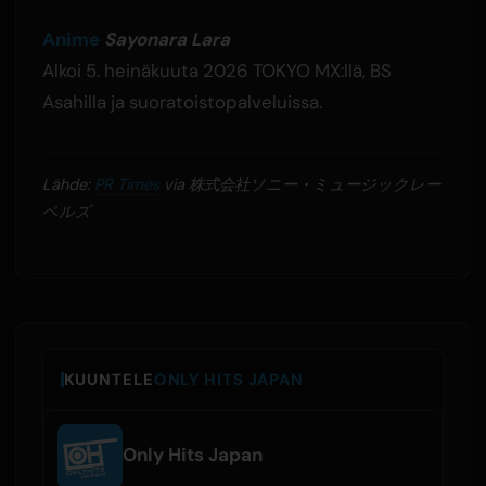
Anime
Sayonara Lara
Alkoi 5. heinäkuuta 2026 TOKYO MX:llä, BS
Asahilla ja suoratoistopalveluissa.
Lähde:
PR Times
via 株式会社ソニー・ミュージックレー
ベルズ
KUUNTELE
ONLY HITS JAPAN
Only Hits Japan