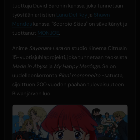
tuottaja David Baronin kanssa, joka tunnetaan
työstään artistien
Lana Del Rey
ja
Shawn
Mendes
kanssa. "Scorpio Skies" on säveltänyt ja
tuottanut
MONJOE
.
Anime
Sayonara Lara
on studio Kinema Citrusin
15-vuotisjuhlaprojekti, joka tunnetaan teoksista
Made in Abyss
ja
My Happy Marriage
. Se on
uudelleenkerronta
Pieni merenneito
-satusta,
sijoittuen 200 vuoden päähän tulevaisuuteen
Biwanjärven luo.