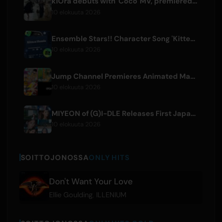
kiOra debuts with 'Coco' MV, premiered at HEAD IN THE CLOUDS LA
10 elokuuta 2026
Ensemble Stars!! Character Song 'Kitten Homie' by Ritsu Sakuma Releases Worldwide
10 elokuuta 2026
Jump Channel Premieres Animated Manga for Three New Shonen Jump Series
10 elokuuta 2026
MIYEON of (G)I-DLE Releases First Japanese Solo Single 'RUN AWAY'
10 elokuuta 2026
SOITTOJONOSSA
ONLY HITS
Don't Want Your Love
Ellie Goulding
,
ILLENIUM