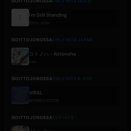
SOITTOJONOSSA
ONLY HITS GOLD
I'm Still Standing
Elton John
SOITTOJONOSSA
ONLY HITS JAPAN
コトノハ - Kotonoha
tuki.
SOITTOJONOSSA
ONLY HITS K-POP
VIRAL
BOYNEXTDOOR
SOITTOJONOSSA
TOP HITS