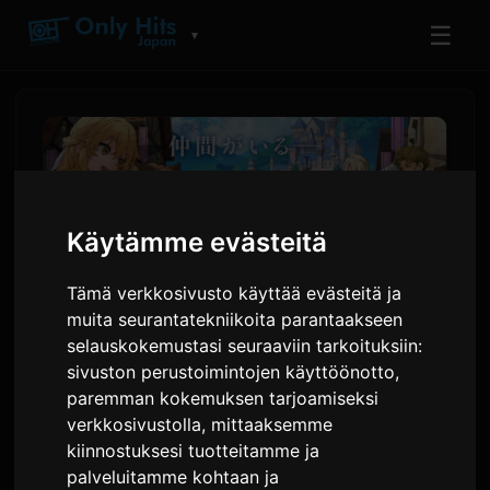
☰
▼
Käytämme evästeitä
Tämä verkkosivusto käyttää evästeitä ja
muita seurantatekniikoita parantaakseen
selauskokemustasi seuraaviin tarkoituksiin:
sivuston perustoimintojen käyttöönotto
,
'Jätä tää mulle ja mene
paremman kokemuksen tarjoamiseksi
eteenpäin' -animeeseen
verkkosivustolla
,
mittaaksemme
kiinnostuksesi tuotteitamme ja
liittyy kaksi uutta
palveluitamme kohtaan ja