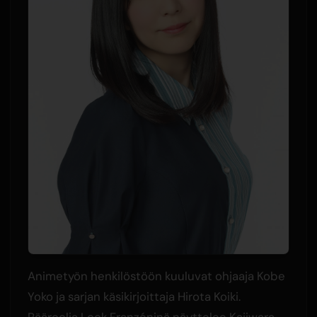
Animetyön henkilöstöön kuuluvat ohjaaja Kobe
Yoko ja sarjan käsikirjoittaja Hirota Koiki.
Pääroolia Lock Franzéninä näyttelee Kajiwara