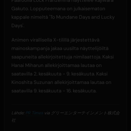
Gakuto. Lopputeemana on julkaisematon
kappale nimeltä 'To Mundane Days and Lucky
Days'.
Animen virallisella X-tilillä järjestettävä
mainoskampanja jakaa uusilta näyttelijöiltä
saapuneita allekirjoitettuja nimilaattoja. Kaksi
Hanai Miharun allekirjoittamaa lautaa on
saatavilla 2. kesäkuuta - 9. kesäkuuta. Kaksi
Kinoshita Suzunan allekirjoittamaa lautaa on
saatavilla 9. kesäkuuta - 16. kesäkuuta.
Lähde:
PR Times
via グリーエンターテインメント株式会
社