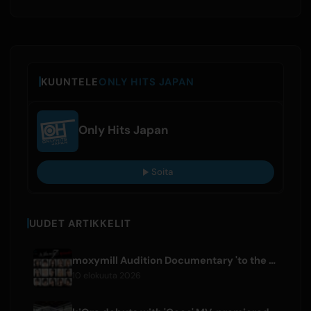
KUUNTELE
ONLY HITS JAPAN
Only Hits Japan
Soita
UUDET ARTIKKELIT
moxymill Audition Documentary 'to the nex7' Episode 1 Released
10 elokuuta 2026