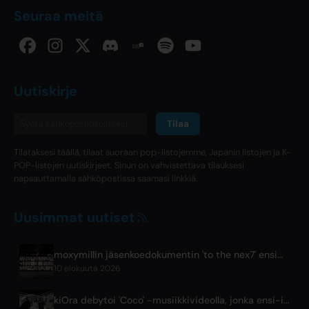
Seuraa meitä
Uutiskirje
Tilaa
Tilataksesi täällä, tilaat suoraan pop-listojemme, Japanin listojen ja K-
POP-listojen uutiskirjeet. Sinun on vahvistettava tilauksesi
napsauttamalla sähköpostissa saamasi linkkiä.
Uusimmat uutiset
moxymillin jäsenkoedokumentin 'to the nex7' ensimmäinen jakso julkaistu
10 elokuuta 2026
kiOra debytoi 'Coco' -musiikkivideolla, jonka ensi-ilta oli HEAD IN THE CLOUDS LA -festivaaleilla