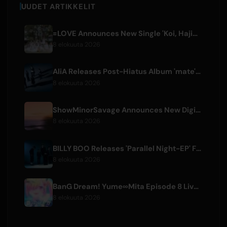
UUDET ARTIKKELIT
=LOVE Announces New Single 'Koi, Hajimemashita.' and Tokyo Dome Concerts
8 elokuuta 2026
AliA Releases Post-Hiatus Album 'mate', Announces Tokyo Live
8 elokuuta 2026
ShowMinorSavage Announces New Digital Single 'Gradation'
8 elokuuta 2026
BILLY BOO Releases 'Parallel Night-EP' Featuring TV Drama Theme Song
8 elokuuta 2026
BanG Dream! Yume∞Mita Episode 8 Live Clip Released
8 elokuuta 2026