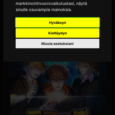
markkinointivuorovaikutustasi
,
näytä
Käännetty englannista
2,571 katselukertaa
sinulle osuvampia mainoksia
.
Nijisanji julkaisee uuden digitaalisen
Hyväksyn
äänidraaman, jossa esiintyy VTuber-yksikkö
Kieltäydyn
Mimi Ittai. Tuote tulee myyntiin 10. kesäkuuta.
Muuta asetuksiani