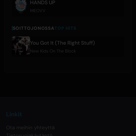
HANDS UP
MEOVV
SOITTOJONOSSA
TOP HITS
You Got It (The Right Stuff)
New Kids On The Block
Linkit
Ota meihin yhteyttä
Tietosuojakäytäntö