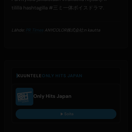
tilillä hashtagilla #三ミ一体ボイスドラマ.
Lähde:
PR Times
ANYCOLOR株式会社:n kautta
KUUNTELE
ONLY HITS JAPAN
Only Hits Japan
Soita