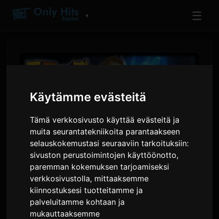
☰
▼
Käytämme evästeitä
Tämä verkkosivusto käyttää evästeitä ja
muita seurantatekniikoita parantaakseen
selauskokemustasi seuraaviin tarkoituksiin:
sivuston perustoimintojen käyttöönotto
,
paremman kokemuksen tarjoamiseksi
Nijisanjin Mimi Ittai -yksikkö
verkkosivustolla
,
mittaaksemme
julkaisee äänidraaman
kiinnostuksesi tuotteitamme ja
palveluitamme kohtaan ja
mukauttaaksemme
Kirjoittanut
Sam
3 kesäkuuta 2026