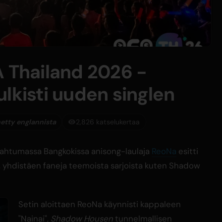
A Thailand 2026 -
lkisti uuden singlen
etty englannista
2,826 katselukertaa
pahtumassa Bangkokissa anisong-laulaja
ReoNa
esitti
 yhdistäen faneja teemoista sarjoista kuten Shadow
Setin aloittaen ReoNa käynnisti kappaleen
"Nainai",
Shadow Housen
tunnelmallisen