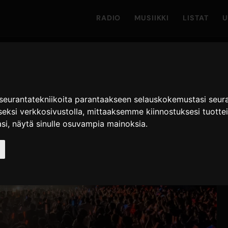
RADIO
MUSIIKKI
LISTAT
U
seurantatekniikoita parantaakseen selauskokemustasi seuraa
ksi verkkosivustolla
,
mittaaksemme kiinnostuksesi tuotte
si
,
näytä sinulle osuvampia mainoksia
.