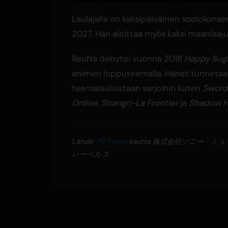
Laulajalla on kaksipäiväinen soolokons
2027. Hän aloittaa myös kaksi maanlaa
ReoNa debytoi vuonna 2018
Happy Suga
animen lopputeemalla. Hänet tunneta
teemalauluistaan sarjoihin kuten
Sword
Online
,
Shangri-La Frontier
ja
Shadow 
Lähde:
PR Times
kautta 株式会社ソニー・ミ
レーベルズ