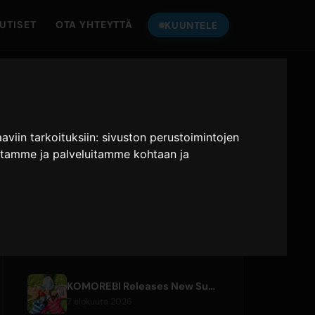
UTISET
OTA YHTEYTTÄ
KUUNTELE
KUUNTELE
ONLY HITS JAPAN
viin tarkoituksiin:
sivuston perustoimintojen
Only Hits Japan
itamme ja palveluitamme kohtaan ja
Soita
UUDET ARTIKKELIT
KOMOREBI Releases New Summer Single 'Letsu Natsu'
7 elokuuta 2026