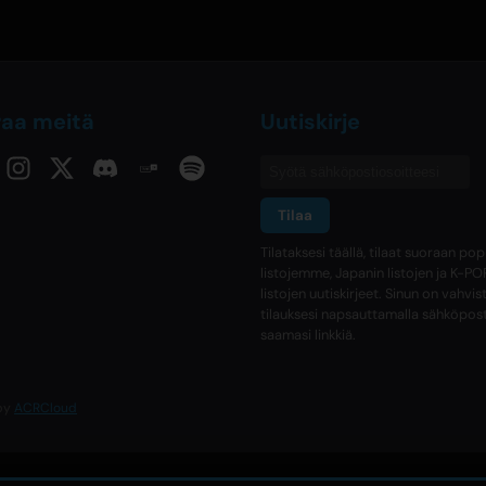
raa meitä
Uutiskirje
Tilaa
Tilataksesi täällä, tilaat suoraan po
listojemme, Japanin listojen ja K-PO
listojen uutiskirjeet. Sinun on vahvi
tilauksesi napsauttamalla sähköpos
saamasi linkkiä.
 by
ACRCloud