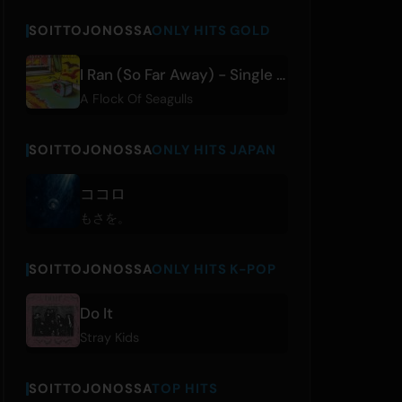
SOITTOJONOSSA
ONLY HITS GOLD
I Ran (So Far Away) - Single Edit
A Flock Of Seagulls
SOITTOJONOSSA
ONLY HITS JAPAN
ココロ
もさを。
SOITTOJONOSSA
ONLY HITS K-POP
Do It
Stray Kids
SOITTOJONOSSA
TOP HITS