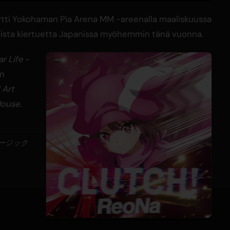
ertti Yokohaman Pia Arena MM -areenalla maaliskuussa
juista kiertuetta Japanissa myöhemmin tänä vuonna.
r Life
-
an
 Art
House
.
ュージック