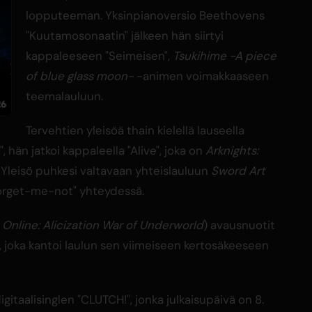
lopputeeman. Yksinpianoversio Beethovens
"Kuutamosonaatin" jälkeen hän siirtyi
kappaleeseen "Seimeisen",
Tsukihime -A piece
of blue glass moon-
-animen voimakkaaseen
teemalauluun.
Tervehtien yleisöä thain kielellä lauseella
hän jatkoi kappaleella "Alive", joka on
Arknights:
leisö puhkesi valtavaan yhteislauluun
Sword Art
rget-me-not" yhteydessä.
Online: Alicization War of Underworld
) avausnuotit
ä, joka kantoi laulun sen viimeiseen kertosäkeeseen
gitaalisinglen "CLUTCH!", jonka julkaisupäivä on 8.