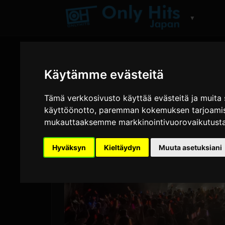
▼
Käytämme evästeitä
Tämä verkkosivusto käyttää evästeitä ja muita 
käyttöönotto
,
paremman kokemuksen tarjoamise
mukauttaaksemme markkinointivuorovaikutusta
Hyväksyn
Kieltäydyn
Muuta asetuksiani