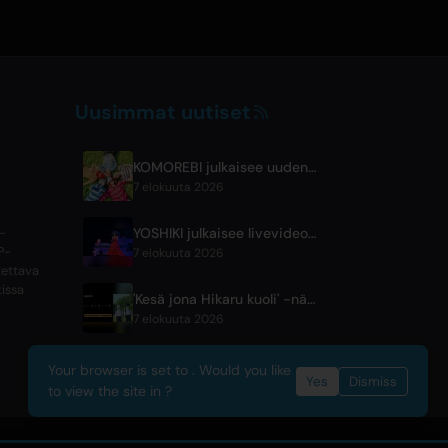
Uusimmat uutiset
KOMOREBI julkaisee uuden kesähitin 'Letsu Natsu'
7 elokuuta 2026
YOSHIKI julkaisee livevideoita Dianan Rossin ja KORNin Jonathan Davisin kanssa
p-
P-
7 elokuuta 2026
stettava
tissa
'Kesä jona Hikaru kuoli' -näytelmä näkyy maailmanlaajuisesti ilmaiseksi ABEMA:ssa
7 elokuuta 2026
Your browser is set to . Would you like
Yes
Dismiss
to view the site in ?