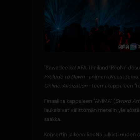
"Sawadee ka! AFA Thailand! ReoNa desu", 
Prelude to Dawn
-animen avausteema. Y
Online: Alicization
-teemakappaleen "fo
Finaalina kappaleen "ANIMA" (
Sword Art 
laukaisivat välittömän metelin yleisöst
saakka.
Konsertin jälkeen ReoNa julkisti uuden di