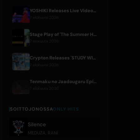
YOSHIKI Releases Live Videos with Diana Ross and KORN's Jonathan Davis
7 elokuuta 2026
Stage Play of 'The Summer Hikaru Died' Streams Globally for Free on ABEMA
7 elokuuta 2026
Crypton Releases 'STUDY WITH MIKU - part6 -' Instrumental BGM Video
7 elokuuta 2026
Tenmaku no Jaadougaru Episode 7 Preview Released
7 elokuuta 2026
SOITTOJONOSSA
ONLY HITS
Silence
MEDUZA
,
RANI